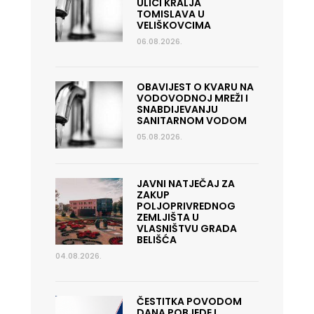
ULICI KRALJA
TOMISLAVA U
VELIŠKOVCIMA
06.08.2026.
OBAVIJEST O KVARU NA
VODOVODNOJ MREŽI I
SNABDIJEVANJU
SANITARNOM VODOM
05.08.2026.
JAVNI NATJEČAJ ZA
ZAKUP
POLJOPRIVREDNOG
ZEMLJIŠTA U
VLASNIŠTVU GRADA
BELIŠĆA
04.08.2026.
ČESTITKA POVODOM
DANA POBJEDE I