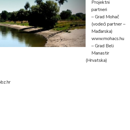
Projektni
partneri
– Grad Mohač
(vodeći partner –
Mađarska)
www.mohacs.hu
– Grad Beli
Manastir
(Hrvatska)
bz.hr