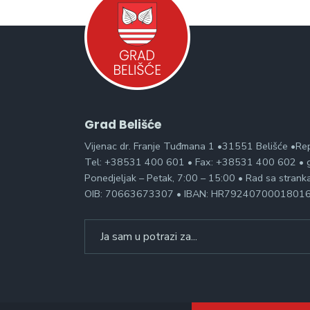
Grad Belišće
Vijenac dr. Franje Tuđmana 1 •31551 Belišće •Re
Tel: +38531 400 601 • Fax: +38531 400 602 • g
Ponedjeljak – Petak, 7:00 – 15:00 • Rad sa stran
OIB: 70663673307 • IBAN: HR7924070001801
Search
for: