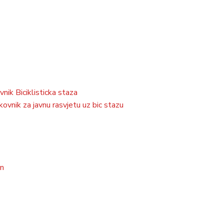
nik Biciklisticka staza
kovnik za javnu rasvjetu uz bic stazu
en