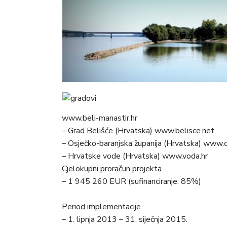
www.beli-manastir.hr
– Grad Belišće (Hrvatska) www.belisce.net
– Osječko-baranjska županija (Hrvatska) www.o
– Hrvatske vode (Hrvatska) www.voda.hr
Cjelokupni proračun projekta
– 1 945 260 EUR (sufinanciranje: 85%)
Period implementacije
– 1. lipnja 2013 – 31. siječnja 2015.