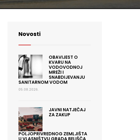
Novosti
OBAVIJEST O
KVARU NA
VODOVODNOJ
MREŽI I
SNABDIJEVANJU
SANITARNOM VODOM
05.08.2026.
JAVNI NATJEČAJ
ZA ZAKUP
POLJOPRIVREDNOG ZEMLJIŠTA
U VLASNIŠTVU GRADA BELIŠĆA