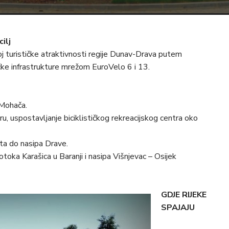
cilj
j turističke atraktivnosti regije Dunav-Drava putem
ičke infrastrukture mrežom EuroVelo 6 i 13.
 Mohača.
ru, uspostavljanje biciklističkog rekreacijskog centra oko
sta do nasipa Drave.
Potoka Karašica u Baranji i nasipa Višnjevac – Osijek
GDJE RIJEKE
SPAJAJU