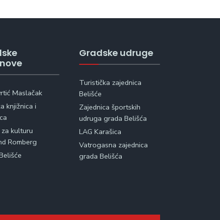
dske
Gradske udruge
anove
Turistička zajednica
vrtić Maslačak
Belišće
 knjižnica i
Zajednica športskih
ica
udruga grada Belišća
 za kulturu
LAG Karašica
nd Romberg
Vatrogasna zajednica
Belišće
grada Belišća