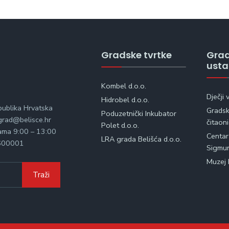
Gradske tvrtke
Gra
ust
Kombel d.o.o.
Dječji 
Hidrobel d.o.o.
publika Hrvatska
Gradska
Poduzetnički Inkubator
rad@belisce.hr
čitaon
Polet d.o.o.
kama 9:00 – 13:00
Centar
LRA grada Belišća d.o.o.
600001
Sigmu
Muzej 
Traži