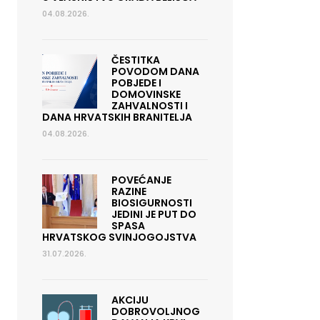
04.08.2026.
ČESTITKA
POVODOM DANA
POBJEDE I
DOMOVINSKE
ZAHVALNOSTI I
DANA HRVATSKIH BRANITELJA
04.08.2026.
POVEĆANJE
RAZINE
BIOSIGURNOSTI
JEDINI JE PUT DO
SPASA
HRVATSKOG SVINJOGOJSTVA
31.07.2026.
AKCIJU
DOBROVOLJNOG