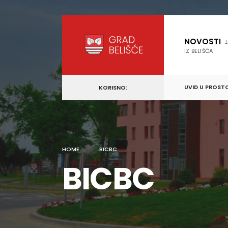
content
Skip
to
NOVOSTI
content
IZ BELIŠĆA
UVID U PROST
KORISNO:
HOME
BICBC
BICBC