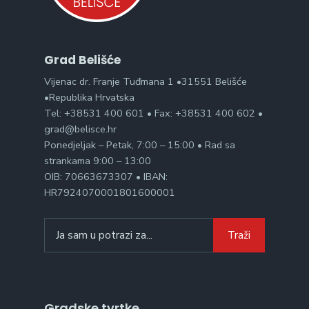
Grad Belišće
Vijenac dr. Franje Tuđmana 1 •31551 Belišće
•Republika Hrvatska
Tel: +38531 400 601 • Fax: +38531 400 602 •
grad@belisce.hr
Ponedjeljak – Petak, 7:00 – 15:00 • Rad sa
strankama 9:00 – 13:00
OIB: 70663673307 • IBAN:
HR7924070001801600001
Traži
Gradske tvrtke