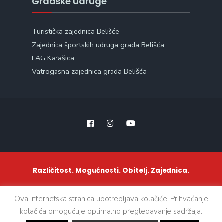
Gradske udruge
Turistička zajednica Belišće
Zajednica športskih udruga grada Belišća
LAG Karašica
Vatrogasna zajednica grada Belišća
Različitost. Mogućnosti. Obitelj. Zajednica.
Ova internetska stranica upotrebljava kolačiće. Prihvaćanje
kolačića omogućuje optimalno pregledavanje sadržaja.
ZAŠTITA OSOBNIH PODATAKA