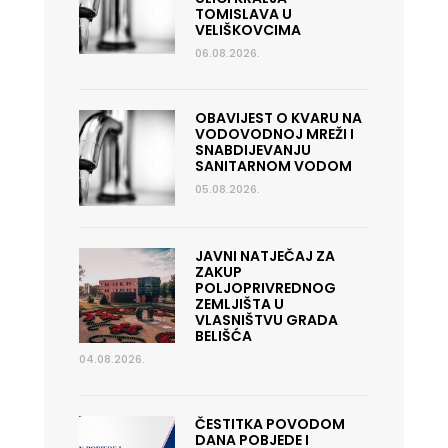
TOMISLAVA U
VELIŠKOVCIMA
06.08.2026.
OBAVIJEST O KVARU NA
VODOVODNOJ MREŽI I
SNABDIJEVANJU
SANITARNOM VODOM
05.08.2026.
JAVNI NATJEČAJ ZA
ZAKUP
POLJOPRIVREDNOG
ZEMLJIŠTA U
VLASNIŠTVU GRADA
BELIŠĆA
04.08.2026.
ČESTITKA POVODOM
DANA POBJEDE I