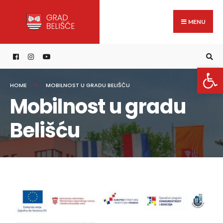
Search
content
Skip
for:
to
MENU
content
Open 
HOME
MOBILNOST U GRADU BELIŠĆU
Mobilnost u gradu
Belišću