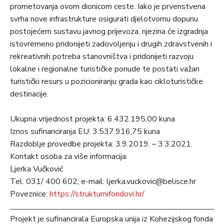
prometovanja ovom dionicom ceste. Iako je prvenstvena
svrha nove infrastrukture osigurati djelotvornu dopunu
postojećem sustavu javnog prijevoza, njezina će izgradnja
istovremeno pridonijeti zadovoljenju i drugih zdravstvenih i
rekreativnih potreba stanovništva i pridonijeti razvoju
lokalne i regionalne turističke ponude te postati važan
turistički resurs u pozicioniranju grada kao cikloturističke
destinacije.
Ukupna vrijednost projekta: 6.432.195,00 kuna
Iznos sufinanciranja EU: 3.537.916,75 kuna
Razdoblje provedbe projekta: 3.9.2019. – 3.3.2021.
Kontakt osoba za više informacija:
Ljerka Vučković
Tel. 031/ 400 602; e-mail: ljerka.vuckovic@belisce.hr
Poveznice:
https://strukturnifondovi.hr/
_____________________________________________________
Projekt je sufinancirala Europska unija iz Kohezijskog fonda