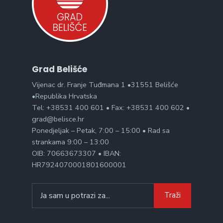
Grad Belišće
Vijenac dr. Franje Tuđmana 1 •31551 Belišće
•Republika Hrvatska
Tel: +38531 400 601 • Fax: +38531 400 602 •
grad@belisce.hr
Ponedjeljak – Petak, 7:00 – 15:00 • Rad sa
strankama 9:00 – 13:00
OIB: 70663673307 • IBAN:
HR7924070001801600001
Search
Traži
for: