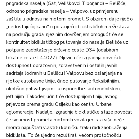
prigradska naselja (Gat, Veliškovci, Tiborjanci) – Belišće,
odnosno prigradska naselja – Valpovo, uz primjerenu
zaštitu u odnosu na motorni promet. S obzirom da je riječ o
„nedostajućoj karici“ u postojećoj biciklističkih mreži staza
na području grada, njezinim dovršenjem omogućit će se
kontinuitet biciklističkog putovanja do naselja Belišće uz
potpuno zaobilaženje državne ceste D34 (odabirom
lokalne ceste L44027). Njezina će izgradnja povećati
dostupnost obrazovnih, zdravstvenih i ostalih javnih
sadržaja lociranih u Belišću i Valpovu bez oslanjanja na
rijetke autobusne linije, čineći putovanje fleksibilnijim,
okolišno prihvatljivijim i, u usporedbi s automobilskim,
jeftinijim. Također, učinit će dostupnijom liniju javnog
prijevoza prema gradu Osijeku kao centru Urbane
aglomeracije. Nadalje, izgradnja biciklističke staze povećat
će sigurnost prometa motornih vozila jer ista više neće
morati napuštati vlastitu kolničku traku radi zaobilaženja
biciklista. To će ujedno rezultirati većom protočnošću