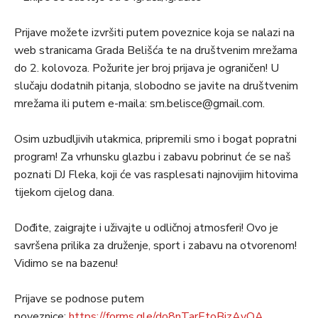
Prijave možete izvršiti putem poveznice koja se nalazi na
web stranicama Grada Belišća te na društvenim mrežama
do 2. kolovoza. Požurite jer broj prijava je ograničen! U
slučaju dodatnih pitanja, slobodno se javite na društvenim
mrežama ili putem e-maila: sm.belisce@gmail.com.
Osim uzbudljivih utakmica, pripremili smo i bogat popratni
program! Za vrhunsku glazbu i zabavu pobrinut će se naš
poznati DJ Fleka, koji će vas rasplesati najnovijim hitovima
tijekom cijelog dana.
Dođite, zaigrajte i uživajte u odličnoj atmosferi! Ovo je
savršena prilika za druženje, sport i zabavu na otvorenom!
Vidimo se na bazenu!
Prijave se podnose putem
poveznice:
https://forms.gle/do8nTarEtoBjzAvQA