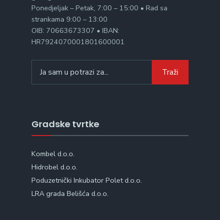
Ponedjeljak – Petak, 7:00 – 15:00 • Rad sa
strankama 9:00 – 13:00
OIB: 70663673307 • IBAN:
HR7924070001801600001
Search
Traži
for:
Gradske tvrtke
Kombel d.o.o.
Hidrobel d.o.o.
Poduzetnički Inkubator Polet d.o.o.
LRA grada Belišća d.o.o.