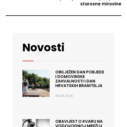
starosne mirovine
Novosti
OBILJEŽEN DAN POBJEDE
I DOMOVINSKE
ZAHVALNOSTI I DAN
HRVATSKIH BRANITELJA
06.08.2026.
OBAVIJEST O KVARU NA
VODOVODNOJ MREŽI U