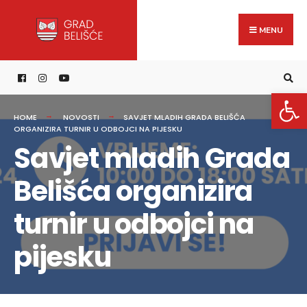
Search
content
Skip
for:
to
MENU
content
Open 
HOME
NOVOSTI
SAVJET MLADIH GRADA BELIŠĆA
ORGANIZIRA TURNIR U ODBOJCI NA PIJESKU
Savjet mladih Grada
Belišća organizira
turnir u odbojci na
pijesku