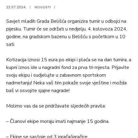
22.07.2024.
|
NOVOSTI
|
Savjet mladih Grada Belišća organizira turnir u odbojci na
pijesku. Turnir će se održati u nedjelju, 4. kolovoza 2024.
godine, na gradskom bazenu u Belišću s početkom u 10
sati.
Kotizacija iznosi 15 eura po ekipi i plaća se na dan turnira, a
kupni iznos ide u nagradni fond za prva tri mjesta. Prijavite
svoju ekipu i sudjelujte u zabavnom sportskom
nadmetanju! Neka vaš tim pokaže svoje vještine i možda
baš vi osvojite sjajne nagrade!
Molimo vas da se pridržavate sljedećih pravila:
– Članovi ekipe moraju imati najmanje 15 godina.
– Ekipe se sastoje od 3 igrača/igračice