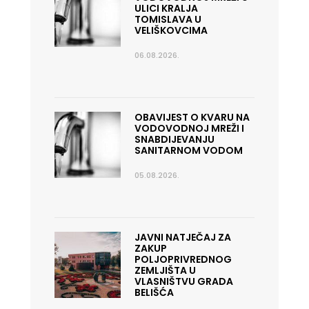
ULICI KRALJA
TOMISLAVA U
VELIŠKOVCIMA
06.08.2026.
OBAVIJEST O KVARU NA
VODOVODNOJ MREŽI I
SNABDIJEVANJU
SANITARNOM VODOM
05.08.2026.
JAVNI NATJEČAJ ZA
ZAKUP
POLJOPRIVREDNOG
ZEMLJIŠTA U
VLASNIŠTVU GRADA
BELIŠĆA