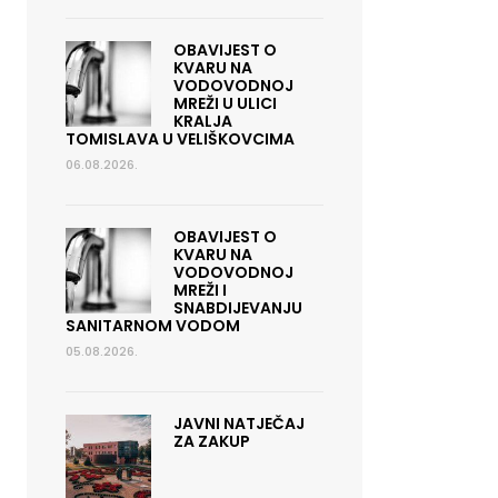
OBAVIJEST O
KVARU NA
VODOVODNOJ
MREŽI U ULICI
KRALJA
TOMISLAVA U VELIŠKOVCIMA
06.08.2026.
OBAVIJEST O
KVARU NA
VODOVODNOJ
MREŽI I
SNABDIJEVANJU
SANITARNOM VODOM
05.08.2026.
JAVNI NATJEČAJ
ZA ZAKUP