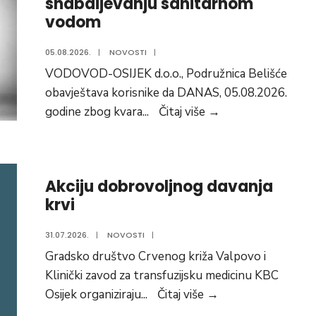
snabdijevanju sanitarnom
Ulici
vodom
kralja
Tomislava
05.08.2026.
|
NOVOSTI
|
u
VODOVOD-OSIJEK d.o.o., Podružnica Belišće
Veliškovcima
obavještava korisnike da DANAS, 05.08.2026.
Obavijest
godine zbog kvara
...
Čitaj više
→
o
kvaru
na
Akciju dobrovoljnog davanja
vodovodnoj
krvi
mreži
i
31.07.2026.
|
NOVOSTI
|
snabdijevanju
Gradsko društvo Crvenog križa Valpovo i
sanitarnom
Klinički zavod za transfuzijsku medicinu KBC
vodom
Akciju
Osijek organiziraju
...
Čitaj više
→
dobrovoljnog