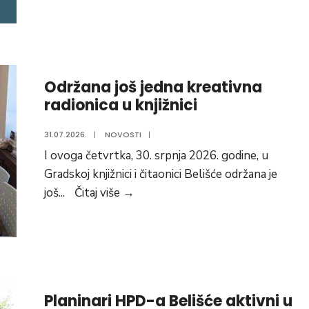
davanja
krvi
Održana još jedna kreativna
radionica u knjižnici
31.07.2026.
|
NOVOSTI
|
I ovoga četvrtka, 30. srpnja 2026. godine, u
Gradskoj knjižnici i čitaonici Belišće održana je
Održana
još
...
Čitaj više
→
još
jedna
kreativna
radionica
u
Planinari HPD-a Belišće aktivni u
knjižnici