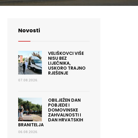
Novosti
VELIŠKOVCI VIŠE
NISU BEZ
LIJEČNIKA,
USKORO TRAJNO
RJEŠENJE
07.08.2026.
OBILJEŽEN DAN
POBJEDE I
DOMOVINSKE
ZAHVALNOSTI I
DAN HRVATSKIH
BRANITELJA
06.08.2026.