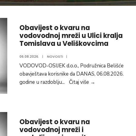
Obavijest o kvaru na
vodovodnoj mreži u Ulici kralja
Tomislava u Veliškovcima
06.08.2026.
|
NOVOSTI
|
VODOVOD-OSIJEK d.o.o., Podružnica Belišće
obavještava korisnike da DANAS, 06.08.2026.
Obavijest
godine u razdoblju
...
Čitaj više
→
o
kvaru
na
vodovodnoj
Obavijest o kvaru na
mreži
vodovodnoj mreži i
u