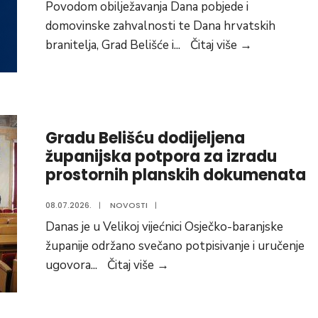
Povodom obilježavanja Dana pobjede i
početak
domovinske zahvalnosti te Dana hrvatskih
projekta
Obilježavanj
branitelja, Grad Belišće i
...
Čitaj više
→
„Super
Dana
Seniori“
pobjede
i
domovinske
Gradu Belišću dodijeljena
zahvalnosti
županijska potpora za izradu
i
prostornih planskih dokumenata
Dana
hrvatskih
08.07.2026.
|
NOVOSTI
|
branitelja
Danas je u Velikoj vijećnici Osječko-baranjske
županije održano svečano potpisivanje i uručenje
Gradu
ugovora
...
Čitaj više
→
Belišću
dodijeljena