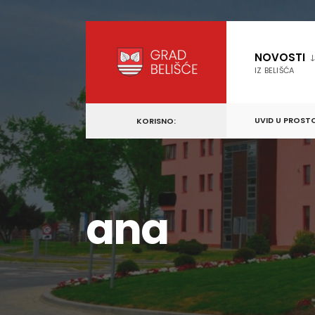
content
Skip
to
NOVOSTI
content
IZ BELIŠĆA
UVID U PROST
KORISNO:
ana