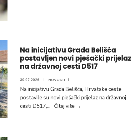
organizira
edukativnu
radionicu
Na inicijativu Grada Belišća
postavljen novi pješački prijelaz
na državnoj cesti D517
30.07.2026.
|
NOVOSTI
|
Na inicijativu Grada Belišća, Hrvatske ceste
postavile su novi pješački prijelaz na državnoj
Na
cesti D517,
...
Čitaj više
→
inicijativu
Grada
Belišća
postavljen