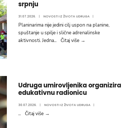
srpnju
31.07.2026.
|
NOVOSTI IZ ŽIVOTA UDRUGA
|
Planinarima nije jedini cilj uspon na planine,
spuštanje u spilje i slične adrenalinske
Planinari
aktivnosti. Jedna
...
Čitaj više
→
HPD-
a
Belišće
aktivni
u
Udruga umirovljenika organizira
srpnju
edukativnu radionicu
30.07.2026.
|
NOVOSTI IZ ŽIVOTA UDRUGA
|
Udruga
...
Čitaj više
→
umirovljenika