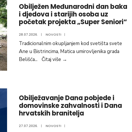
Obilježen Međunarodni dan baka
novi
i djedova i starijih osoba uz
pješački
početak projekta „Super Seniori“
prijelaz
na
28.07.2026.
|
NOVOSTI
|
državnoj
Tradicionalnim okupljanjem kod svetišta svete
cesti
Ane u Bistrincima, Matica umirovljenika grada
D517
Obilježen
Belišća
...
Čitaj više
→
Međunarodni
dan
baka
i
Obilježavanje Dana pobjede i
djedova
domovinske zahvalnosti i Dana
i
hrvatskih branitelja
starijih
osoba
27.07.2026.
|
NOVOSTI
|
uz