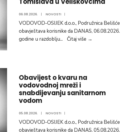
Tomislava u Veliškovcima
Dan
hrvatskih
06.08.2026.
|
NOVOSTI
|
branitelja
VODOVOD-OSIJEK d.o.o., Podružnica Belišće
obavještava korisnike da DANAS, 06.08.2026.
Obavijest
godine u razdoblju
...
Čitaj više
→
o
kvaru
na
vodovodnoj
Obavijest o kvaru na
mreži
vodovodnoj mreži i
u
snabdijevanju sanitarnom
Ulici
vodom
kralja
Tomislava
05.08.2026.
|
NOVOSTI
|
u
VODOVOD-OSIJEK d.o.o., Podružnica Belišće
Veliškovcima
obavještava korisnike da DANAS, 05.08.2026.