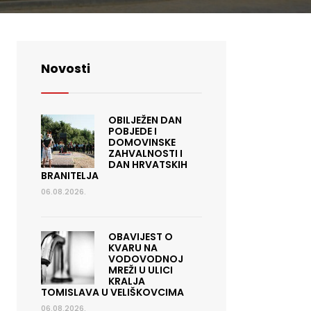
Novosti
OBILJEŽEN DAN
POBJEDE I
DOMOVINSKE
ZAHVALNOSTI I
DAN HRVATSKIH
BRANITELJA
06.08.2026.
OBAVIJEST O
KVARU NA
VODOVODNOJ
MREŽI U ULICI
KRALJA
TOMISLAVA U VELIŠKOVCIMA
06.08.2026.