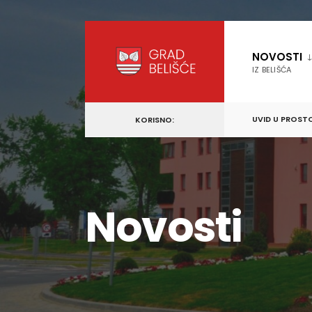
content
Skip
to
NOVOSTI
content
IZ BELIŠĆA
UVID U PROST
KORISNO:
Novosti