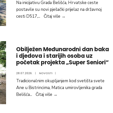
Na inicijativu Grada Belišća, Hrvatske ceste
postavile su novi pješački prijelaz na državnoj
Na
cesti D517,
...
Čitaj više
→
inicijativu
Grada
Belišća
postavljen
Obilježen Međunarodni dan baka
novi
i djedova i starijih osoba uz
pješački
početak projekta „Super Seniori“
prijelaz
na
28.07.2026.
|
NOVOSTI
|
državnoj
Tradicionalnim okupljanjem kod svetišta svete
cesti
Ane u Bistrincima, Matica umirovljenika grada
D517
Obilježen
Belišća
...
Čitaj više
→
Međunarodni
dan