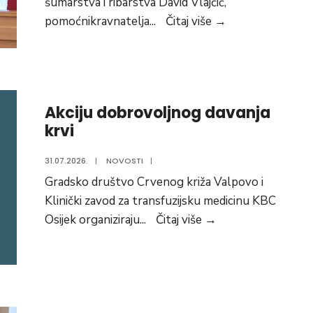
šumarstva i ribarstva David Vlajčić,
branitelja
Povećanje
pomoćnikravnatelja
...
Čitaj više
→
razine
biosigurnosti
jedini
je
Akciju dobrovoljnog davanja
put
krvi
do
spasa
31.07.2026.
|
NOVOSTI
|
hrvatskog
Gradsko društvo Crvenog križa Valpovo i
svinjogojstva
Klinički zavod za transfuzijsku medicinu KBC
Akciju
Osijek organiziraju
...
Čitaj više
→
dobrovoljnog
davanja
krvi