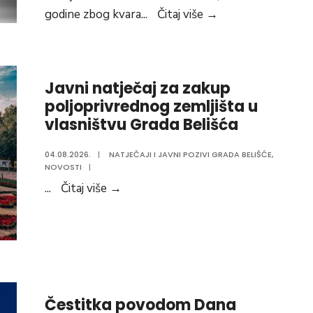
Obavijest
godine zbog kvara
...
Čitaj više
→
o
kvaru
na
Javni natječaj za zakup
vodovodnoj
poljoprivrednog zemljišta u
mreži
vlasništvu Grada Belišća
i
snabdijevanju
04.08.2026.
|
NATJEČAJI I JAVNI POZIVI GRADA BELIŠĆE
,
sanitarnom
NOVOSTI
|
vodom
Javni
...
Čitaj više
→
natječaj
za
zakup
poljoprivrednog
zemljišta
u
Čestitka povodom Dana