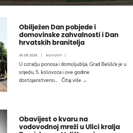
Obilježen Dan pobjede i
domovinske zahvalnosti i Dan
hrvatskih branitelja
06.08.2026.
|
NOVOSTI
|
U ozračju ponosa i domoljublja, Grad Belišće je u
srijedu, 5. kolovoza i ove godine
Obilježen
dostojanstveno
...
Čitaj više
→
Dan
pobjede
i
domovinske
Obavijest o kvaru na
zahvalnosti
vodovodnoj mreži u Ulici kralja
i