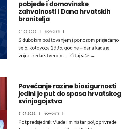
vlasništvu
pobjede i domovinske
zahvalnosti i Dana hrvatskih
Grada
branitelja
Belišća
04.08.2026.
|
NOVOSTI
|
S dubokim poštovanjem i ponosom prisjećamo
se 5. kolovoza 1995. godine – dana kada je
Čestitka
vojno-redarstvenom
...
Čitaj više
→
povodom
Dana
pobjede
Povećanje razine biosigurnosti
i
jedini je put do spasa hrvatskog
domovinske
svinjogojstva
zahvalnosti
i
31.07.2026.
|
NOVOSTI
|
Dana
Potpredsjednik Vlade i ministar poljoprivrede,
hrvatskih