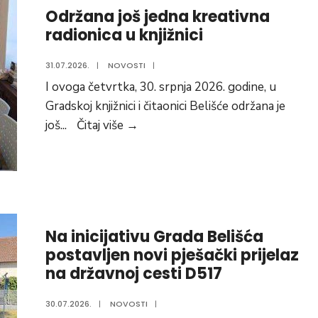
Održana još jedna kreativna
radionica u knjižnici
31.07.2026.
|
NOVOSTI
|
I ovoga četvrtka, 30. srpnja 2026. godine, u
Gradskoj knjižnici i čitaonici Belišće održana je
Održana
još
...
Čitaj više
→
još
jedna
kreativna
radionica
u
Na inicijativu Grada Belišća
knjižnici
postavljen novi pješački prijelaz
na državnoj cesti D517
30.07.2026.
|
NOVOSTI
|