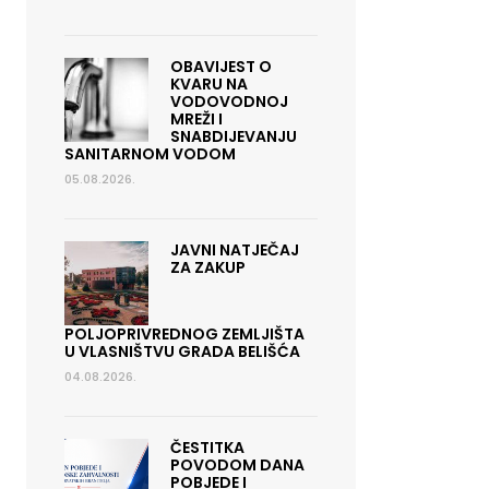
OBAVIJEST O
KVARU NA
VODOVODNOJ
MREŽI I
SNABDIJEVANJU
SANITARNOM VODOM
05.08.2026.
JAVNI NATJEČAJ
ZA ZAKUP
POLJOPRIVREDNOG ZEMLJIŠTA
U VLASNIŠTVU GRADA BELIŠĆA
04.08.2026.
ČESTITKA
POVODOM DANA
POBJEDE I