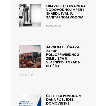
OBAVIJEST O KVARU NA
VODOVODNOJ MREŽI I
SNABDIJEVANJU
SANITARNOM VODOM
05.08.2026.
JAVNI NATJEČAJ ZA
ZAKUP
POLJOPRIVREDNOG
ZEMLJIŠTA U
VLASNIŠTVU GRADA
BELIŠĆA
04.08.2026.
ČESTITKA POVODOM
DANA POBJEDE I
DOMOVINSKE