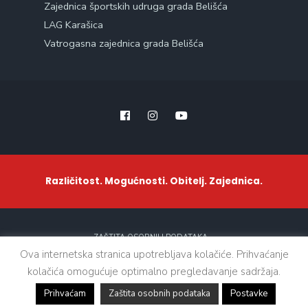
Zajednica športskih udruga grada Belišća
LAG Karašica
Vatrogasna zajednica grada Belišća
Različitost. Mogućnosti. Obitelj. Zajednica.
ZAŠTITA OSOBNIH PODATAKA
Ova internetska stranica upotrebljava kolačiće. Prihvaćanje
kolačića omogućuje optimalno pregledavanje sadržaja.
Sva prava zadržana. © 2021 - Grad Belišće
Prihvaćam
Zaštita osobnih podataka
Postavke