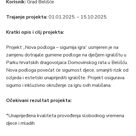
Korisnik:
Grad Belišće
Trajanje projekta:
01.01.2025. – 15.10.2025.
Kratki opis i cilj projekta:
Projekt „Nova podloga – sigurnija igra“ usmjeren je na
zamjenu dotrajale gumene podloge na dječjem igralištu u
Parku hrvatskih dragovoljaca Domovinskog rata u Belišću.
Nova podloga povećat će sigurnost djece, smanjiti rizik od
ozljeda i estetski unaprijediti igralište. Projekt osigurava
sigurno i inkluzivno okruženje za igru svih mališana.
Očekivani rezultat projekta:
*Unaprijeđena kvaliteta provođenja slobodnog vremena
djece i mladih