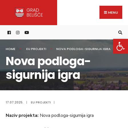
Search
content
Skip
for:
to
MENU
content
Open 
HOME
EU PROJEKTI
NOVA PODLOGA-SIGURNIJA IGRA
Nova podloga-
sigurnija igra
17.07.2025.
|
EU PROJEKTI
|
Naziv projekta:
Nova podloga-sigurnija igra