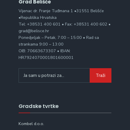
Grad Belišće
Vijenac dr. Franje Tuđmana 1 •31551 Belišće
•Republika Hrvatska
Tel: +38531 400 601 • Fax: +38531 400 602 •
grad@belisce.hr
Ponedjeljak – Petak, 7:00 – 15:00 • Rad sa
strankama 9:00 – 13:00
OIB: 70663673307 • IBAN:
HR7924070001801600001
Search
Traži
for:
Gradske tvrtke
Kombel d.o.o.