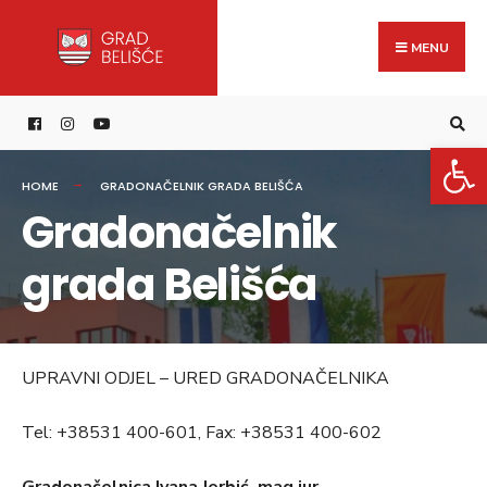
Search
Skip
for:
to
MENU
content
Open 
HOME
GRADONAČELNIK GRADA BELIŠĆA
Gradonačelnik
grada Belišća
UPRAVNI ODJEL – URED GRADONAČELNIKA
Tel: +38531 400-601, Fax: +38531 400-602