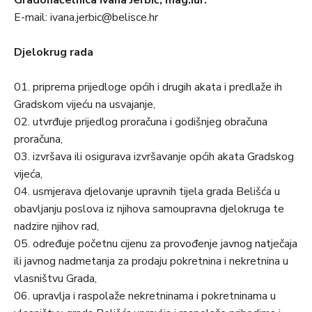
Gradonačelnica Ivana Jerbić, mag.iur.
E-mail: ivana.jerbic@belisce.hr
Djelokrug rada
01. priprema prijedloge općih i drugih akata i predlaže ih
Gradskom vijeću na usvajanje,
02. utvrđuje prijedlog proračuna i godišnjeg obračuna
proračuna,
03. izvršava ili osigurava izvršavanje općih akata Gradskog
vijeća,
04. usmjerava djelovanje upravnih tijela grada Belišća u
obavljanju poslova iz njihova samoupravna djelokruga te
nadzire njihov rad,
05. određuje početnu cijenu za provođenje javnog natječaja
ili javnog nadmetanja za prodaju pokretnina i nekretnina u
vlasništvu Grada,
06. upravlja i raspolaže nekretninama i pokretninama u