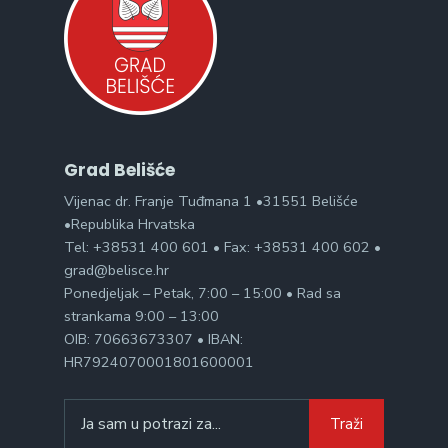
Grad Belišće
Vijenac dr. Franje Tuđmana 1 •31551 Belišće
•Republika Hrvatska
Tel: +38531 400 601 • Fax: +38531 400 602 •
grad@belisce.hr
Ponedjeljak – Petak, 7:00 – 15:00 • Rad sa
strankama 9:00 – 13:00
OIB: 70663673307 • IBAN:
HR7924070001801600001
Search
Traži
for: