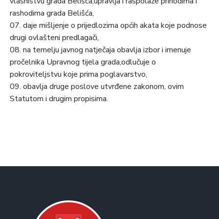
vlasništvu grada Belišća,upravlja i raspolaže prihodima i
rashodima grada Belišća,
07. daje mišljenje o prijedlozima općih akata koje podnose
drugi ovlašteni predlagači,
08. na temelju javnog natječaja obavlja izbor i imenuje
pročelnika Upravnog tijela grada,odlučuje o
pokroviteljstvu koje prima poglavarstvo,
09. obavlja druge poslove utvrđene zakonom, ovim
Statutom i drugim propisima.