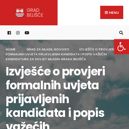
Search
content
Skip
for:
to
MENU
content
Open 
HOME
GRAD ZA MLADE
,
NOVOSTI
IZVJEŠĆE O PROVJERI
FORMALNIH UVJETA PRIJAVLJENIH KANDIDATA I POPIS VAŽEĆIH
KANDIDATURA ZA SAVJET MLADIH GRADA BELIŠĆA
Izvješće o provjeri
formalnih uvjeta
prijavljenih
kandidata i popis
važećih