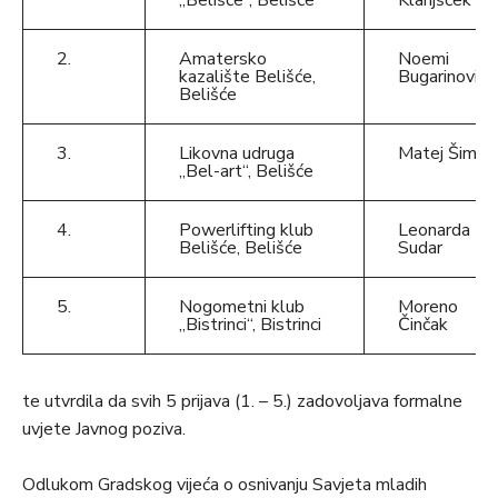
„Belišće“, Belišće
Klanjšček
2.
Amatersko
Noemi
kazalište Belišće,
Bugarinović
Belišće
3.
Likovna udruga
Matej Šimić
„Bel-art“, Belišće
4.
Powerlifting klub
Leonarda
Belišće, Belišće
Sudar
5.
Nogometni klub
Moreno
„Bistrinci“, Bistrinci
Činčak
te utvrdila da svih 5 prijava (1. – 5.) zadovoljava formalne
uvjete Javnog poziva.
Odlukom Gradskog vijeća o osnivanju Savjeta mladih