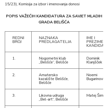
15/23), Komisija za izbor i imenovanja donosi
POPIS VAŽEĆIH KANDIDATURA ZA SAVJET MLADIH
GRADA BELIŠĆA
REDNI
NAZNAKA
IME I
BROJ
PREDLAGATELJA
PREZIME
KANDIDAT
1.
Nogometni klub
Dominik
„Belišće“, Belišće
Klanjšček
2.
Amatersko
Noemi
kazalište Belišće,
Bugarinović
Belišće
3.
Likovna udruga
Matej Šimić
„Bel-art“, Belišće