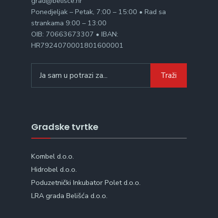
grad@belisce.hr
Ponedjeljak – Petak, 7:00 – 15:00 • Rad sa
strankama 9:00 – 13:00
OIB: 70663673307 • IBAN:
HR7924070001801600001
Search
Traži
for:
Gradske tvrtke
Kombel d.o.o.
Hidrobel d.o.o.
Poduzetnički Inkubator Polet d.o.o.
LRA grada Belišća d.o.o.