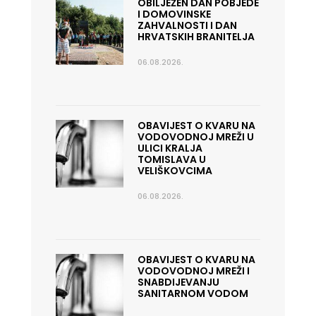
OBILJEŽEN DAN POBJEDE
I DOMOVINSKE
ZAHVALNOSTI I DAN
HRVATSKIH BRANITELJA
06.08.2026.
OBAVIJEST O KVARU NA
VODOVODNOJ MREŽI U
ULICI KRALJA
TOMISLAVA U
VELIŠKOVCIMA
06.08.2026.
OBAVIJEST O KVARU NA
VODOVODNOJ MREŽI I
SNABDIJEVANJU
SANITARNOM VODOM