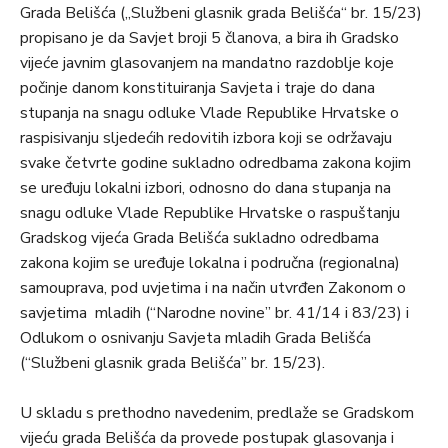
Grada Belišća („Službeni glasnik grada Belišća“ br. 15/23)
propisano je da Savjet broji 5 članova, a bira ih Gradsko
vijeće javnim glasovanjem na mandatno razdoblje koje
počinje danom konstituiranja Savjeta i traje do dana
stupanja na snagu odluke Vlade Republike Hrvatske o
raspisivanju sljedećih redovitih izbora koji se održavaju
svake četvrte godine sukladno odredbama zakona kojim
se uređuju lokalni izbori, odnosno do dana stupanja na
snagu odluke Vlade Republike Hrvatske o raspuštanju
Gradskog vijeća Grada Belišća sukladno odredbama
zakona kojim se uređuje lokalna i područna (regionalna)
samouprava, pod uvjetima i na način utvrđen Zakonom o
savjetima mladih (“Narodne novine” br. 41/14 i 83/23) i
Odlukom o osnivanju Savjeta mladih Grada Belišća
(“Službeni glasnik grada Belišća” br. 15/23).
U skladu s prethodno navedenim, predlaže se Gradskom
vijeću grada Belišća da provede postupak glasovanja i