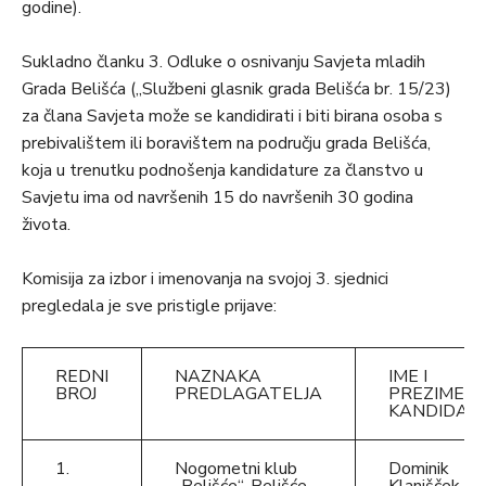
godine).
Sukladno članku 3. Odluke o osnivanju Savjeta mladih
Grada Belišća („Službeni glasnik grada Belišća br. 15/23)
za člana Savjeta može se kandidirati i biti birana osoba s
prebivalištem ili boravištem na području grada Belišća,
koja u trenutku podnošenja kandidature za članstvo u
Savjetu ima od navršenih 15 do navršenih 30 godina
života.
Komisija za izbor i imenovanja na svojoj 3. sjednici
pregledala je sve pristigle prijave:
REDNI
NAZNAKA
IME I
BROJ
PREDLAGATELJA
PREZIME
KANDIDAT
1.
Nogometni klub
Dominik