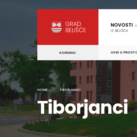
content
Skip
to
NOVOSTI
content
IZ BELIŠĆA
UVID U PROST
KORISNO:
HOME
TIBORJANCI
Tiborjanci