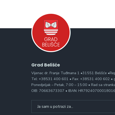
Grad Belišće
Vijenac dr. Franje Tuđmana 1 •31551 Belišće •Re
Tel: +38531 400 601 • Fax: +38531 400 602 • g
Ponedjeljak – Petak, 7:00 – 15:00 • Rad sa stran
OIB: 70663673307 • IBAN: HR7924070001801
Search
for: