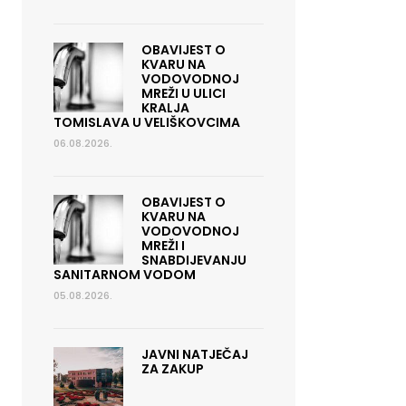
OBAVIJEST O
KVARU NA
VODOVODNOJ
MREŽI U ULICI
KRALJA
TOMISLAVA U VELIŠKOVCIMA
06.08.2026.
OBAVIJEST O
KVARU NA
VODOVODNOJ
MREŽI I
SNABDIJEVANJU
SANITARNOM VODOM
05.08.2026.
JAVNI NATJEČAJ
ZA ZAKUP