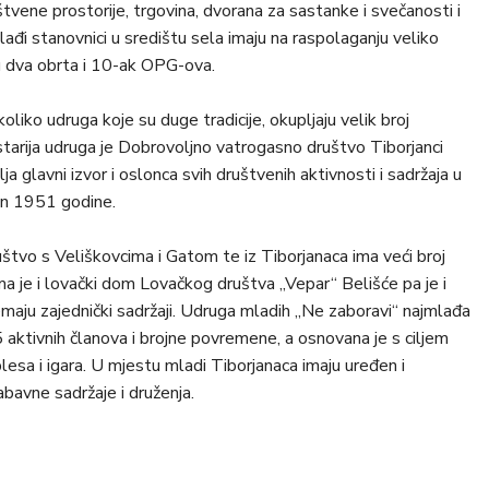
tvene prostorije, trgovina, dvorana za sastanke i svečanosti i
ađi stanovnici u središtu sela imaju na raspolaganju veliko
ju dva obrta i 10-ak OPG-ova.
oliko udruga koje su duge tradicije, okupljaju velik broj
jstarija udruga je Dobrovoljno vatrogasno društvo Tiborjanci
 glavni izvor i oslonca svih društvenih aktivnosti i sadržaja u
an 1951 godine.
štvo s Veliškovcima i Gatom te iz Tiborjanaca ima veći broj
a je i lovački dom Lovačkog društva „Vepar“ Belišće pa je i
emaju zajednički sadržaji. Udruga mladih „Ne zaboravi“ najmlađa
 aktivnih članova i brojne povremene, a osnovana je s ciljem
plesa i igara. U mjestu mladi Tiborjanaca imaju uređen i
bavne sadržaje i druženja.