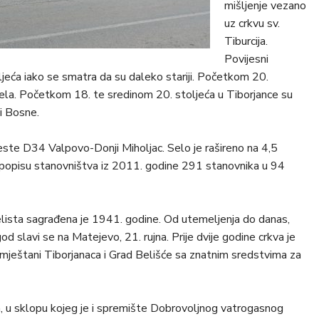
mišljenje vezano
uz crkvu sv.
Tiburcija.
Povijesni
jeća iako se smatra da su daleko stariji. Početkom 20.
u sela. Početkom 18. te sredinom 20. stoljeća u Tiborjance su
 i Bosne.
este D34 Valpovo-Donji Miholjac. Selo je rašireno na 4,5
em popisu stanovništva iz 2011. godine 291 stanovnika u 94
elista sagrađena je 1941. godine. Od utemeljenja do danas,
od slavi se na Matejevo, 21. rujna. Prije dvije godine crkva je
 mještani Tiborjanaca i Grad Belišće sa znatnim sredstvima za
, u sklopu kojeg je i spremište Dobrovoljnog vatrogasnog