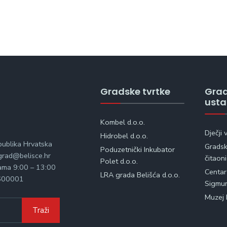
Gradske tvrtke
Gra
ust
Kombel d.o.o.
Dječji 
Hidrobel d.o.o.
publika Hrvatska
Gradska
Poduzetnički Inkubator
rad@belisce.hr
čitaon
Polet d.o.o.
kama 9:00 – 13:00
Centar
LRA grada Belišća d.o.o.
600001
Sigmu
Muzej 
Traži