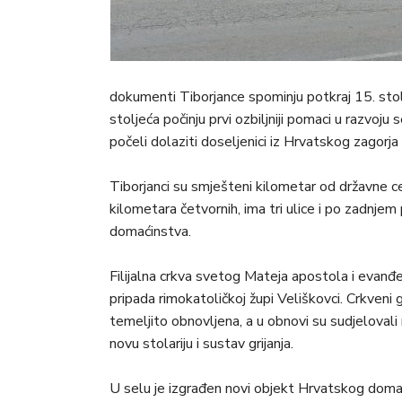
dokumenti Tiborjance spominju potkraj 15. stol
stoljeća počinju prvi ozbiljniji pomaci u razvoj
počeli dolaziti doseljenici iz Hrvatskog zagorja
Tiborjanci su smješteni kilometar od državne c
kilometara četvornih, ima tri ulice i po zadnj
domaćinstva.
Filijalna crkva svetog Mateja apostola i evanđ
pripada rimokatoličkoj župi Veliškovci. Crkveni g
temeljito obnovljena, a u obnovi su sudjelovali
novu stolariju i sustav grijanja.
U selu je izgrađen novi objekt Hrvatskog doma