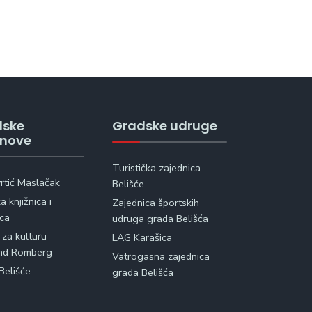
dske
Gradske udruge
anove
Turistička zajednica
vrtić Maslačak
Belišće
 knjižnica i
Zajednica športskih
ica
udruga grada Belišća
 za kulturu
LAG Karašica
nd Romberg
Vatrogasna zajednica
Belišće
grada Belišća