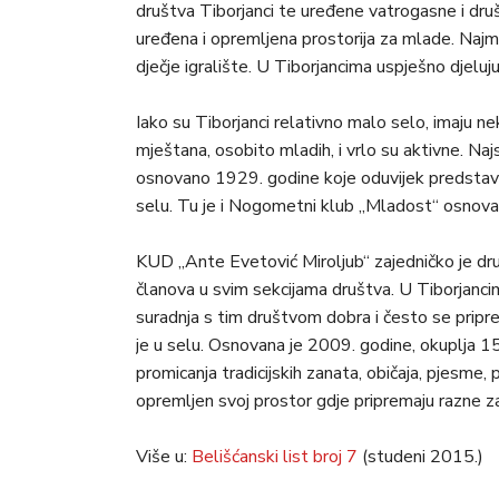
društva Tiborjanci te uređene vatrogasne i druš
uređena i opremljena prostorija za mlade. Najml
dječje igralište. U Tiborjancima uspješno djelu
Iako su Tiborjanci relativno malo selo, imaju nek
mještana, osobito mladih, i vrlo su aktivne. Na
osnovano 1929. godine koje oduvijek predstavlja
selu. Tu je i Nogometni klub „Mladost“ osnov
KUD „Ante Evetović Miroljub“ zajedničko je dru
članova u svim sekcijama društva. U Tiborjancim
suradnja s tim društvom dobra i često se pripr
je u selu. Osnovana je 2009. godine, okuplja 15
promicanja tradicijskih zanata, običaja, pjesme, 
opremljen svoj prostor gdje pripremaju razne za
Više u:
Belišćanski list broj 7
(studeni 2015.)