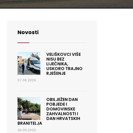
Novosti
VELIŠKOVCI VIŠE
NISU BEZ
LIJEČNIKA,
USKORO TRAJNO
RJEŠENJE
07.08.2026.
OBILJEŽEN DAN
POBJEDE I
DOMOVINSKE
ZAHVALNOSTI I
DAN HRVATSKIH
BRANITELJA
06.08.2026.