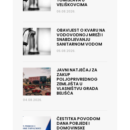
VELIŠKOVCIMA
06.08.2026.
OBAVIJEST O KVARU NA
VODOVODNOJ MREŽI I
SNABDIJEVANJU
SANITARNOM VODOM
05.08.2026.
JAVNI NATJEČAJ ZA
ZAKUP
POLJOPRIVREDNOG
ZEMLJIŠTA U
VLASNIŠTVU GRADA
BELIŠĆA
04.08.2026.
ČESTITKA POVODOM
DANA POBJEDE I
DOMOVINSKE