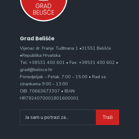
Grad Belišće
Vijenac dr. Franje Tuđmana 1 •31551 Belišće
•Republika Hrvatska
Tel: +38531 400 601 • Fax: +38531 400 602 •
grad@belisce.hr
Ponedjeljak – Petak, 7:00 – 15:00 • Rad sa
strankama 9:00 – 13:00
OIB: 70663673307 • IBAN:
HR7924070001801600001
Search
Traži
for: