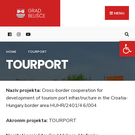
Search
content
Skip
for:
to
MENU
content
Open 
HOME
TOURPORT
TOURPORT
Naziv projekta:
Cross-border cooperation for
development of tourism port infrastructure in the Croatia-
Hungary border area HUHR/2401/4.6/004
Akronim projekta:
TOURPORT