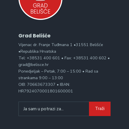
Grad Belišće
Vijenac dr. Franje Tuđmana 1 •31551 Belišće
•Republika Hrvatska
Tel: +38531 400 601 • Fax: +38531 400 602 •
grad@belisce.hr
Ponedjeljak – Petak, 7:00 – 15:00 • Rad sa
strankama 9:00 – 13:00
OIB: 70663673307 • IBAN:
HR7924070001801600001
Search
Traži
for: