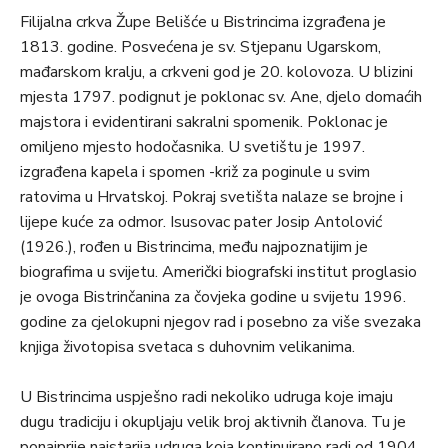
Filijalna crkva Župe Belišće u Bistrincima izgrađena je
1813. godine. Posvećena je sv. Stjepanu Ugarskom,
mađarskom kralju, a crkveni god je 20. kolovoza. U blizini
mjesta 1797. podignut je poklonac sv. Ane, djelo domaćih
majstora i evidentirani sakralni spomenik. Poklonac je
omiljeno mjesto hodočasnika. U svetištu je 1997.
izgrađena kapela i spomen -križ za poginule u svim
ratovima u Hrvatskoj. Pokraj svetišta nalaze se brojne i
lijepe kuće za odmor. Isusovac pater Josip Antolović
(1926.), rođen u Bistrincima, među najpoznatijim je
biografima u svijetu. Američki biografski institut proglasio
je ovoga Bistrinčanina za čovjeka godine u svijetu 1996.
godine za cjelokupni njegov rad i posebno za više svezaka
knjiga životopisa svetaca s duhovnim velikanima.
U Bistrincima uspješno radi nekoliko udruga koje imaju
dugu tradiciju i okupljaju velik broj aktivnih članova. Tu je
ponajprije najstarija udruga koja kontinuirano radi od 1904.