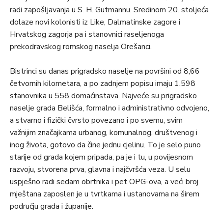
radi zapošljavanja u S. H. Gutmannu. Sredinom 20. stoljeća
dolaze novi kolonisti iz Like, Dalmatinske zagore i
Hrvatskog zagorja pa i stanovnici raseljenoga
prekodravskog romskog naselja Orešanci.
Bistrinci su danas prigradsko naselje na površini od 8,66
četvornih kilometara, a po zadnjem popisu imaju 1.598
stanovnika u 558 domaćinstava. Najveće su prigradsko
naselje grada Belišća, formalno i administrativno odvojeno,
a stvarno i fizički čvrsto povezano i po svemu, svim
važnijim značajkama urbanog, komunalnog, društvenog i
inog života, gotovo da čine jednu cjelinu. To je selo puno
starije od grada kojem pripada, pa je i tu, u povijesnom
razvoju, stvorena prva, glavna i najčvršća veza. U selu
uspješno radi sedam obrtnika i pet OPG-ova, a veći broj
mještana zaposlen je u tvrtkama i ustanovama na širem
području grada i županije.