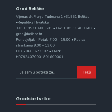
Grad Belišće
Vijenac dr. Franje Tuđmana 1 •31551 Belišće
•Republika Hrvatska
Tel: +38531 400 601 • Fax: +38531 400 602 •
grad@belisce.hr
Ponedjeljak – Petak, 7:00 – 15:00 • Rad sa
strankama 9:00 – 13:00
OIB: 70663673307 • IBAN:
HR7924070001801600001
Search
Traži
for:
Gradske tvrtke