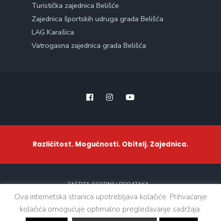
Turistička zajednica Belišće
Zajednica športskih udruga grada Belišća
LAG Karašica
Vatrogasna zajednica grada Belišća
Različitost. Mogućnosti. Obitelj. Zajednica.
ZAŠTITA OSOBNIH PODATAKA
Ova internetska stranica upotrebljava kolačiće. Prihvaćanje
kolačića omogućuje optimalno pregledavanje sadržaja.
Sva prava zadržana. © 2021 - Grad Belišće