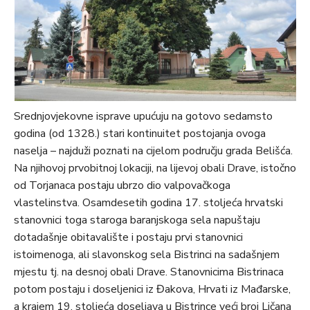
Srednjovjekovne isprave upućuju na gotovo sedamsto
godina (od 1328.) stari kontinuitet postojanja ovoga
naselja – najduži poznati na cijelom području grada Belišća.
Na njihovoj prvobitnoj lokaciji, na lijevoj obali Drave, istočno
od Torjanaca postaju ubrzo dio valpovačkoga
vlastelinstva. Osamdesetih godina 17. stoljeća hrvatski
stanovnici toga staroga baranjskoga sela napuštaju
dotadašnje obitavalište i postaju prvi stanovnici
istoimenoga, ali slavonskog sela Bistrinci na sadašnjem
mjestu tj. na desnoj obali Drave. Stanovnicima Bistrinaca
potom postaju i doseljenici iz Đakova, Hrvati iz Mađarske,
a krajem 19. stoljeća doseljava u Bistrince veći broj Ličana