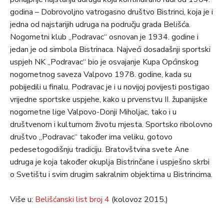
godina – Dobrovoljno vatrogasno društvo Bistrinci, koja je i
jedna od najstarijih udruga na području grada Belišća.
Nogometni klub „Podravac“ osnovan je 1934. godine i
jedan je od simbola Bistrinaca. Najveći dosadašnji sportski
uspjeh NK „Podravac“ bio je osvajanje Kupa Općinskog
nogometnog saveza Valpovo 1978. godine, kada su
pobijedili u finalu. Podravac je i u novijoj povijesti postigao
vrijedne sportske uspjehe, kako u prvenstvu II. županijske
nogometne lige Valpovo-Donji Miholjac, tako i u
društvenom i kulturnom životu mjesta. Sportsko ribolovno
društvo „Podravac“ također ima veliku, gotovo
pedesetogodišnju tradiciju. Bratovštvina svete Ane
udruga je koja također okuplja Bistrinčane i uspješno skrbi
o Svetištu i svim drugim sakralnim objektima u Bistrincima.
Više u:
Belišćanski list broj 4
(kolovoz 2015.)