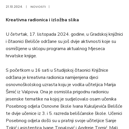
21.10.2024.
|
NOVOSTI
|
Kreativna radionica i izložba slika
U četvrtak, 17. listopada 2024. godine, u Gradskoj knjižnici
i čitaonici Belišće održane su još dvije aktivnosti koje su
osmišljene u sklopu programa aktualnog Mjeseca
hrvatske knjige.
S početkom u 16 sati u Studijskoj čitaonici Knjižnice
održana je kreativna radionica namijenjena djeci
osnovnoškolskog uzrasta koju je vodila učiteljica Marija
Šimić iz Valpova. Ona je osmislila prigodnu radionicu
jesenske tematike na kojoj je sudjelovalo osam učenika
Posebnog odjela Osnovne škole Ivana Kukuljevića Belišće
te dvije učenice iz 3. i 5. razreda belišćanske škole. Učenici
Posebnog odjela došli su u pratnji svoje učiteljice Sanje
Tokić i asistentica Ivane Topalović i Andreje Tomić. Mali