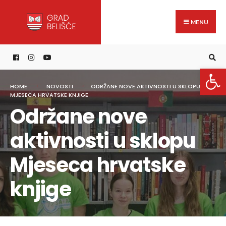
Search
content
Skip
for:
to
MENU
content
Open 
HOME
NOVOSTI
ODRŽANE NOVE AKTIVNOSTI U SKLOPU
MJESECA HRVATSKE KNJIGE
Održane nove
aktivnosti u sklopu
Mjeseca hrvatske
knjige