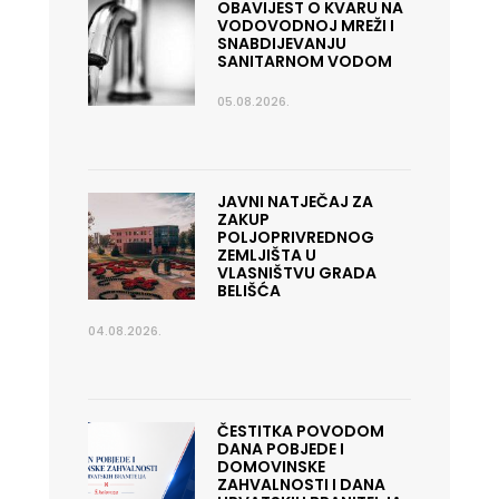
OBAVIJEST O KVARU NA
VODOVODNOJ MREŽI I
SNABDIJEVANJU
SANITARNOM VODOM
05.08.2026.
JAVNI NATJEČAJ ZA
ZAKUP
POLJOPRIVREDNOG
ZEMLJIŠTA U
VLASNIŠTVU GRADA
BELIŠĆA
04.08.2026.
ČESTITKA POVODOM
DANA POBJEDE I
DOMOVINSKE
ZAHVALNOSTI I DANA