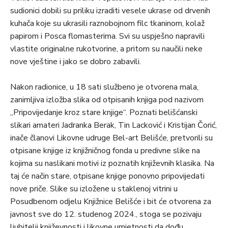
sudionici dobili su priliku izraditi vesele ukrase od drvenih
kuhača koje su ukrasili raznobojnom filc tkaninom, kolaž
papirom i Posca flomasterima. Svi su uspješno napravili
vlastite originalne rukotvorine, a pritom su naučili neke
nove vještine i jako se dobro zabavili.
Nakon radionice, u 18 sati službeno je otvorena mala,
zanimljiva izložba slika od otpisanih knjiga pod nazivom
„Pripovijedanje kroz stare knjige“. Poznati belišćanski
slikari amateri Jadranka Berak, Tin Lacković i Kristijan Čorić,
inače članovi Likovne udruge Bel-art Belišće, pretvorili su
otpisane knjige iz knjižničnog fonda u predivne slike na
kojima su naslikani motivi iz poznatih književnih klasika. Na
taj će način stare, otpisane knjige ponovno pripovijedati
nove priče. Slike su izložene u staklenoj vitrini u
Posudbenom odjelu Knjižnice Belišće i bit će otvorena za
javnost sve do 12. studenog 2024., stoga se pozivaju
ljubitelji književnosti i likovne umjetnosti da dođu