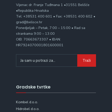
Vijenac dr. Franje Tuđmana 1 •31551 Belišće
•Republika Hrvatska
Tel: +38531 400 601 • Fax: +38531 400 602 •
grad@belisce.hr
Ponedjeljak – Petak, 7:00 – 15:00 • Rad sa
strankama 9:00 – 13:00
OIB: 70663673307 • IBAN:
HR7924070001801600001
Search
Traži
for:
Gradske tvrtke
Kombel d.o.o.
Hidrobel d.o.o.