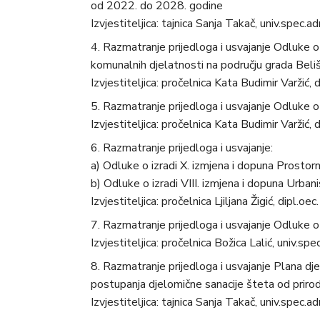
od 2022. do 2028. godine
Izvjestiteljica: tajnica Sanja Takač, univ.spec.a
Razmatranje prijedloga i usvajanje Odluke o
komunalnih djelatnosti na području grada Beli
Izvjestiteljica: pročelnica Kata Budimir Varžić, di
Razmatranje prijedloga i usvajanje Odluke
Izvjestiteljica: pročelnica Kata Budimir Varžić, di
Razmatranje prijedloga i usvajanje:
a) Odluke o izradi X. izmjena i dopuna Prosto
b) Odluke o izradi VIII. izmjena i dopuna Urba
Izvjestiteljica: pročelnica Ljiljana Žigić, dipl.oec.
Razmatranje prijedloga i usvajanje Odluke o
Izvjestiteljica: pročelnica Božica Lalić, univ.spe
Razmatranje prijedloga i usvajanje Plana dj
postupanja djelomične sanacije šteta od prir
Izvjestiteljica: tajnica Sanja Takač, univ.spec.a