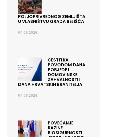
POLJOPRIVREDNOG ZEMLJIŠTA
U VLASNIŠTVU GRADA BELIŠĆA
04.08.2026.
ČESTITKA
POVODOM DANA
POBJEDE I
DOMOVINSKE
ZAHVALNOSTI I
DANA HRVATSKIH BRANITELJA
04.08.2026.
POVEĆANJE
RAZINE
BIOSIGURNOSTI