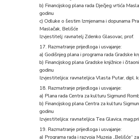
b) Financijskog plana rada Dječjeg vrtića Masl
godinu
c) Odluke o šestim Izmjenama i dopunama Pravil
Maslačak, Belišće
Izvjestitelj: ravnatelj Zdenko Glasovac, prof.
Razmatranje prijedloga i usvajanje:
a) Godišnjeg plana i programa rada Gradske knji
b) Financijskog plana Gradske knjižnice i čita
godinu
Izvjestiteljica: ravnateljica Vlasta Putar, dipl. k
Razmatranje prijedloga i usvajanje:
a) Plana rada Centra za kulturu Sigmund Romb
b) Financijskog plana Centra za kulturu Sigm
godinu
Izvjestiteljica: ravnateljica Tea Glavica, mag.pr
Razmatranje prijedloga i usvajanje:
a) Programa rada i razvoja Muzeja „Belišće“ za