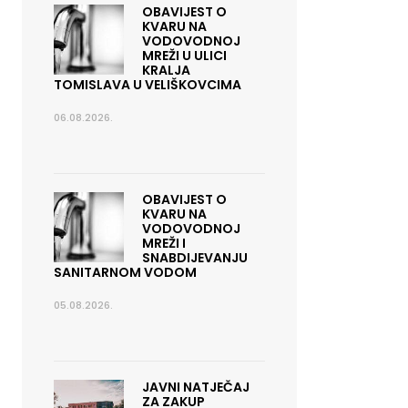
OBAVIJEST O
KVARU NA
VODOVODNOJ
MREŽI U ULICI
KRALJA
TOMISLAVA U VELIŠKOVCIMA
06.08.2026.
OBAVIJEST O
KVARU NA
VODOVODNOJ
MREŽI I
SNABDIJEVANJU
SANITARNOM VODOM
05.08.2026.
JAVNI NATJEČAJ
ZA ZAKUP