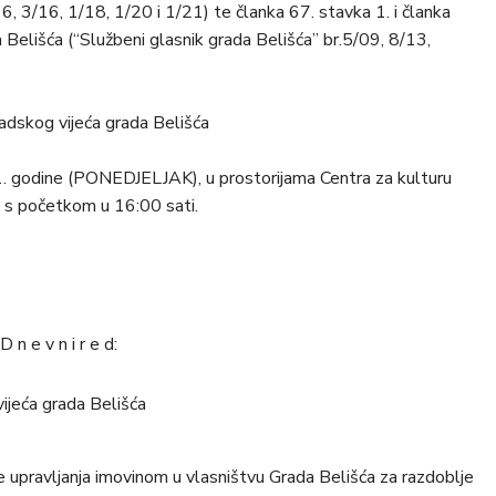
6, 3/16, 1/18, 1/20 i 1/21) te članka 67. stavka 1. i članka
 Belišća (“Službeni glasnik grada Belišća” br.5/09, 8/13,
radskog vijeća grada Belišća
1. godine (PONEDJELJAK), u prostorijama Centra za kulturu
 s početkom u 16:00 sati.
D n e v n i r e d:
vijeća grada Belišća
e upravljanja imovinom u vlasništvu Grada Belišća za razdoblje