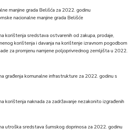
alne manjine grada Belišća za 2022. godinu
romske nacionalne manjine grada Belišće
ma korištenja sredstava ostvarenih od zakupa, prodaje,
menog korištenja i davanja na korištenje izravnom pogodbom
nade za promjenu namjene poljoprivrednog zemljišta u 2022.
ma građenja komunalne infrastrukture za 2022. godinu s
ma korištenja naknada za zadržavanje nezakonito izgrađenih
ama utroška sredstava šumskog doprinosa za 2022. godinu