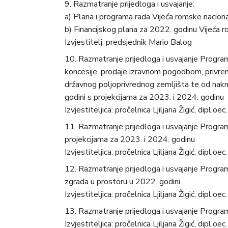
Razmatranje prijedloga i usvajanje:
a) Plana i programa rada Vijeća romske nacion
b) Financijskog plana za 2022. godinu Vijeća 
Izvjestitelj: predsjednik Mario Balog
Razmatranje prijedloga i usvajanje Progra
koncesije, prodaje izravnom pogodbom, privre
državnog poljoprivrednog zemljišta te od nak
godini s projekcijama za 2023. i 2024. godinu
Izvjestiteljica: pročelnica Ljiljana Žigić, dipl.oec.
Razmatranje prijedloga i usvajanje Progra
projekcijama za 2023. i 2024. godinu
Izvjestiteljica: pročelnica Ljiljana Žigić, dipl.oec.
Razmatranje prijedloga i usvajanje Progra
zgrada u prostoru u 2022. godini
Izvjestiteljica: pročelnica Ljiljana Žigić, dipl.oec.
Razmatranje prijedloga i usvajanje Progr
Izvjestiteljica: pročelnica Ljiljana Žigić, dipl.oec.