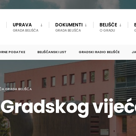
UPRAVA
DOKUMENTI
BELIŠĆE
GRADA BELIŠĆA
GRADA BELIŠĆA
O GRADU
ORNE PODATKE
BELIŠĆANSKI LIST
GRADSKI RADIO BELIŠĆE
JA
ĆA GRADA BELIŠĆA
a Gradskog vije