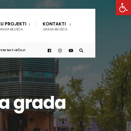
Open 
EU PROJEKTI
KONTAKTI
GRADA BELIŠĆA
GRADA BELIŠĆA
VNI NATJEČAJI
ća grada