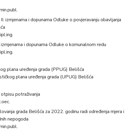
dmin.publ.
 II. izmjenama i dopunama Odluke o povjeravanju obavljanja
šća
pl.ing.
 o izmjenama i dopunama Odluke o komunalnom redu
pl.ing.
rnog plana uređenja grada (PPUG) Belišća
nističkog plana uređenja grada (UPUG) Belišća
 otpisu potraživanja
c.oec.
elovanja grada Belišća za 2022. godinu radi određenja mjera i
odnih nepogoda
dmin.publ.