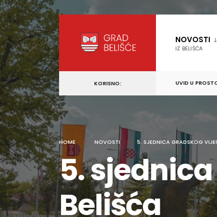
content
Skip
to
NOVOSTI
content
IZ BELIŠĆA
UVID U PROST
KORISNO:
HOME
NOVOSTI
5. SJEDNICA GRADSKOG VIJE
5. sjednic
Belišća