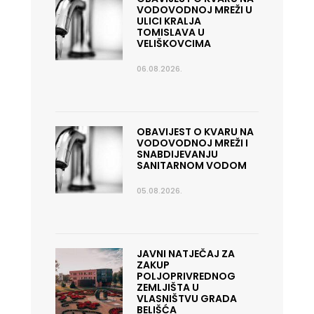
VODOVODNOJ MREŽI U
ULICI KRALJA
TOMISLAVA U
VELIŠKOVCIMA
06.08.2026.
OBAVIJEST O KVARU NA
VODOVODNOJ MREŽI I
SNABDIJEVANJU
SANITARNOM VODOM
05.08.2026.
JAVNI NATJEČAJ ZA
ZAKUP
POLJOPRIVREDNOG
ZEMLJIŠTA U
VLASNIŠTVU GRADA
BELIŠĆA