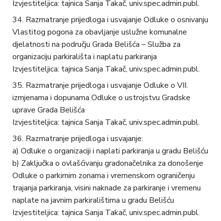
Izvjestiteljica: tajnica Sanja Takač, univ.spec.admin.publ.
Razmatranje prijedloga i usvajanje Odluke o osnivanju
Vlastitog pogona za obavljanje uslužne komunalne
djelatnosti na području Grada Belišća – Služba za
organizaciju parkirališta i naplatu parkiranja
Izvjestiteljica: tajnica Sanja Takač, univ.spec.admin.publ.
Razmatranje prijedloga i usvajanje Odluke o VII.
izmjenama i dopunama Odluke o ustrojstvu Gradske
uprave Grada Belišća
Izvjestiteljica: tajnica Sanja Takač, univ.spec.admin.publ.
Razmatranje prijedloga i usvajanje:
a) Odluke o organizaciji i naplati parkiranja u gradu Belišću
b) Zaključka o ovlašćivanju gradonačelnika za donošenje
Odluke o parkirnim zonama i vremenskom ograničenju
trajanja parkiranja, visini naknade za parkiranje i vremenu
naplate na javnim parkiralištima u gradu Belišću
Izvjestiteljica: tajnica Sanja Takač, univ.spec.admin.publ.