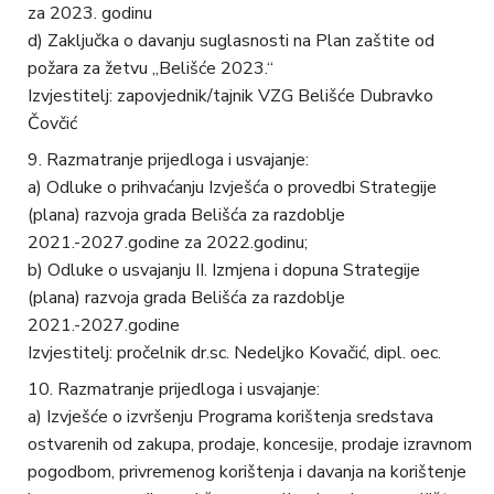
za 2023. godinu
d) Zaključka o davanju suglasnosti na Plan zaštite od
požara za žetvu „Belišće 2023.“
Izvjestitelj: zapovjednik/tajnik VZG Belišće Dubravko
Čovčić
Razmatranje prijedloga i usvajanje:
a) Odluke o prihvaćanju Izvješća o provedbi Strategije
(plana) razvoja grada Belišća za razdoblje
2021.-2027.godine za 2022.godinu;
b) Odluke o usvajanju II. Izmjena i dopuna Strategije
(plana) razvoja grada Belišća za razdoblje
2021.-2027.godine
Izvjestitelj: pročelnik dr.sc. Nedeljko Kovačić, dipl. oec.
Razmatranje prijedloga i usvajanje:
a) Izvješće o izvršenju Programa korištenja sredstava
ostvarenih od zakupa, prodaje, koncesije, prodaje izravnom
pogodbom, privremenog korištenja i davanja na korištenje