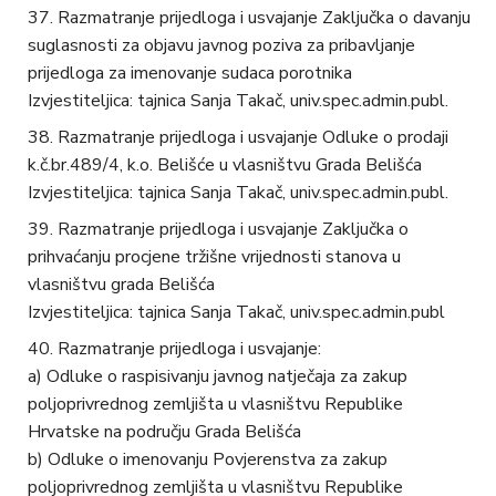
Razmatranje prijedloga i usvajanje Zaključka o davanju
suglasnosti za objavu javnog poziva za pribavljanje
prijedloga za imenovanje sudaca porotnika
Izvjestiteljica: tajnica Sanja Takač, univ.spec.admin.publ.
Razmatranje prijedloga i usvajanje Odluke o prodaji
k.č.br.489/4, k.o. Belišće u vlasništvu Grada Belišća
Izvjestiteljica: tajnica Sanja Takač, univ.spec.admin.publ.
Razmatranje prijedloga i usvajanje Zaključka o
prihvaćanju procjene tržišne vrijednosti stanova u
vlasništvu grada Belišća
Izvjestiteljica: tajnica Sanja Takač, univ.spec.admin.publ
Razmatranje prijedloga i usvajanje:
a) Odluke o raspisivanju javnog natječaja za zakup
poljoprivrednog zemljišta u vlasništvu Republike
Hrvatske na području Grada Belišća
b) Odluke o imenovanju Povjerenstva za zakup
poljoprivrednog zemljišta u vlasništvu Republike