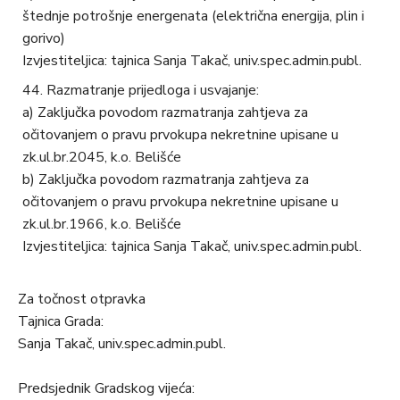
štednje potrošnje energenata (električna energija, plin i
gorivo)
Izvjestiteljica: tajnica Sanja Takač, univ.spec.admin.publ.
Razmatranje prijedloga i usvajanje:
a) Zaključka povodom razmatranja zahtjeva za
očitovanjem o pravu prvokupa nekretnine upisane u
zk.ul.br.2045, k.o. Belišće
b) Zaključka povodom razmatranja zahtjeva za
očitovanjem o pravu prvokupa nekretnine upisane u
zk.ul.br.1966, k.o. Belišće
Izvjestiteljica: tajnica Sanja Takač, univ.spec.admin.publ.
Za točnost otpravka
Tajnica Grada:
Sanja Takač, univ.spec.admin.publ.
Predsjednik Gradskog vijeća: