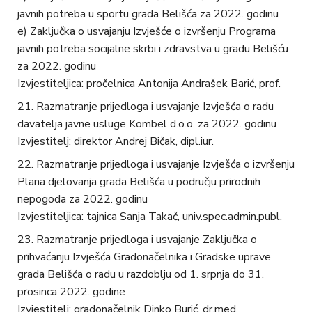
javnih potreba u sportu grada Belišća za 2022. godinu
e) Zaključka o usvajanju Izvješće o izvršenju Programa
javnih potreba socijalne skrbi i zdravstva u gradu Belišću
za 2022. godinu
Izvjestiteljica: pročelnica Antonija Andrašek Barić, prof.
Razmatranje prijedloga i usvajanje Izvješća o radu
davatelja javne usluge Kombel d.o.o. za 2022. godinu
Izvjestitelj: direktor Andrej Bičak, dipl.iur.
Razmatranje prijedloga i usvajanje Izvješća o izvršenju
Plana djelovanja grada Belišća u području prirodnih
nepogoda za 2022. godinu
Izvjestiteljica: tajnica Sanja Takač, univ.spec.admin.publ.
Razmatranje prijedloga i usvajanje Zaključka o
prihvaćanju Izvješća Gradonačelnika i Gradske uprave
grada Belišća o radu u razdoblju od 1. srpnja do 31.
prosinca 2022. godine
Izvjestitelj: gradonačelnik Dinko Burić, dr.med.