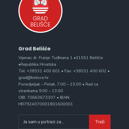
Grad Belišće
Vijenac dr. Franje Tuđmana 1 •31551 Belišće
•Republika Hrvatska
Tel: +38531 400 601 • Fax: +38531 400 602 •
grad@belisce.hr
Ponedjeljak – Petak, 7:00 – 15:00 • Rad sa
strankama 9:00 – 13:00
OIB: 70663673307 • IBAN:
HR7924070001801600001
Search
Traži
for: