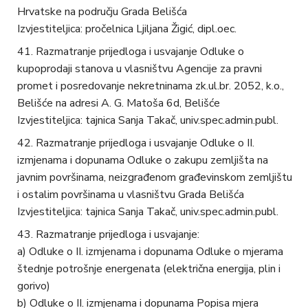
Hrvatske na području Grada Belišća
Izvjestiteljica: pročelnica Ljiljana Žigić, dipl.oec.
Razmatranje prijedloga i usvajanje Odluke o
kupoprodaji stanova u vlasništvu Agencije za pravni
promet i posredovanje nekretninama zk.ul.br. 2052, k.o.,
Belišće na adresi A. G. Matoša 6d, Belišće
Izvjestiteljica: tajnica Sanja Takač, univ.spec.admin.publ.
Razmatranje prijedloga i usvajanje Odluke o II.
izmjenama i dopunama Odluke o zakupu zemljišta na
javnim površinama, neizgrađenom građevinskom zemljištu
i ostalim površinama u vlasništvu Grada Belišća
Izvjestiteljica: tajnica Sanja Takač, univ.spec.admin.publ.
Razmatranje prijedloga i usvajanje:
a) Odluke o II. izmjenama i dopunama Odluke o mjerama
štednje potrošnje energenata (električna energija, plin i
gorivo)
b) Odluke o II. izmjenama i dopunama Popisa mjera