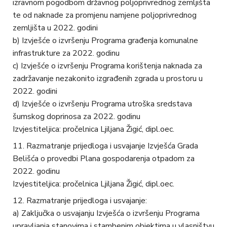
izravnom pogodbom državnog poljoprivrednog zemljišta
te od naknade za promjenu namjene poljoprivrednog
zemljišta u 2022. godini
b) Izvješće o izvršenju Programa građenja komunalne
infrastrukture za 2022. godinu
c) Izvješće o izvršenju Programa korištenja naknada za
zadržavanje nezakonito izgrađenih zgrada u prostoru u
2022. godini
d) Izvješće o izvršenju Programa utroška sredstava
šumskog doprinosa za 2022. godinu
Izvjestiteljica: pročelnica Ljiljana Žigić, dipl.oec.
Razmatranje prijedloga i usvajanje Izvješća Grada
Belišća o provedbi Plana gospodarenja otpadom za
2022. godinu
Izvjestiteljica: pročelnica Ljiljana Žigić, dipl.oec.
Razmatranje prijedloga i usvajanje:
a) Zaključka o usvajanju Izvješća o izvršenju Programa
upravljanja stanovima i stambenim objektima u vlasništvu