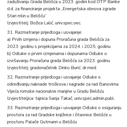
zaduživanju Grada Belišća u 2023. godini kod OTP Banke
d.d. za financiranje projekta „Energetska obnova zgrade
Stari mlin u Belišću“
Izvjestitelj: Božica Lalić, univ.spec.oec.
Razmatranje prijedloga i usvajanje:
a) Prvih izmjena i dopuna Proračuna grada Belišća za
2023. godinu s projekcijama za 2024. i 2025. godinu
b) Odluke o prvim izmjenama i dopunama Odluke o
izvršavanju Proračuna grada Belišća za 2023. godinu
Izvjestitelj: gradonačelnik Dinko Burić, dr.med.
Razmatranje prijedloga i usvajanje Odluke o
određivanju naknade troškova i nagrade za rad članovima
Vijeća romske nacionalne manjine u Gradu Belišću
Izvjestiteljica: tajnica Sanja Takač, univ.spec.admin.publ.
Razmatranje prijedloga i usvajanje Odluke o osiguranju
prostora za rad Gradske knjižnice i čitaonice Belišće u
prostoru Palače Gutmann u Belišću