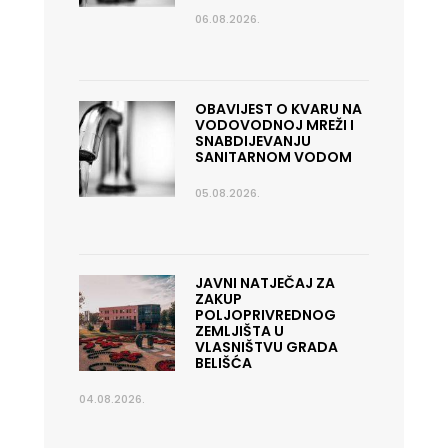
06.08.2026.
OBAVIJEST O KVARU NA
VODOVODNOJ MREŽI I
SNABDIJEVANJU
SANITARNOM VODOM
05.08.2026.
JAVNI NATJEČAJ ZA
ZAKUP
POLJOPRIVREDNOG
ZEMLJIŠTA U
VLASNIŠTVU GRADA
BELIŠĆA
04.08.2026.