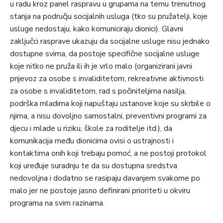
u radu kroz panel raspravu u grupama na temu trenutnog
stanja na području socijalnih usluga (tko su pružatelji, koje
usluge nedostaju, kako komuniciraju dionici). Glavni
zaključci rasprave ukazuju da socijalne usluge nisu jednako
dostupne svima, da postoje specifične socijalne usluge
koje nitko ne pruža ili ih je vrlo malo (organizirani javni
prijevoz za osobe s invaliditetom, rekreativne aktivnosti
za osobe s invaliditetom, rad s počiniteljima nasilja,
podrška mladima koji napuštaju ustanove koje su skrbile o
njima, a nisu dovoljno samostalni, preventivni programi za
djecu i mlade u riziku, škole za roditelje itd.), da
komunikacija među dionicima ovisi o ustrajnosti i
kontaktima onih koji trebaju pomoć, a ne postoji protokol
koji uređuje suradnju te da su dostupna sredstva
nedovoljna i dodatno se rasipaju davanjem svakome po
malo jer ne postoje jasno definirani prioriteti u okviru
programa na svim razinama.