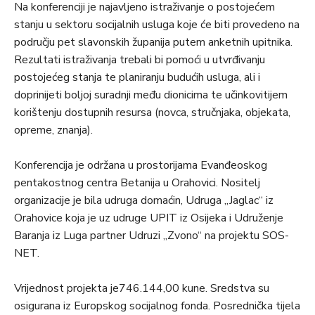
Na konferenciji je najavljeno istraživanje o postojećem
stanju u sektoru socijalnih usluga koje će biti provedeno na
području pet slavonskih županija putem anketnih upitnika.
Rezultati istraživanja trebali bi pomoći u utvrđivanju
postojećeg stanja te planiranju budućih usluga, ali i
doprinijeti boljoj suradnji među dionicima te učinkovitijem
korištenju dostupnih resursa (novca, stručnjaka, objekata,
opreme, znanja).
Konferencija je održana u prostorijama Evanđeoskog
pentakostnog centra Betanija u Orahovici. Nositelj
organizacije je bila udruga domaćin, Udruga „Jaglac“ iz
Orahovice koja je uz udruge UPIT iz Osijeka i Udruženje
Baranja iz Luga partner Udruzi „Zvono“ na projektu SOS-
NET.
Vrijednost projekta je746.144,00 kune. Sredstva su
osigurana iz Europskog socijalnog fonda. Posrednička tijela