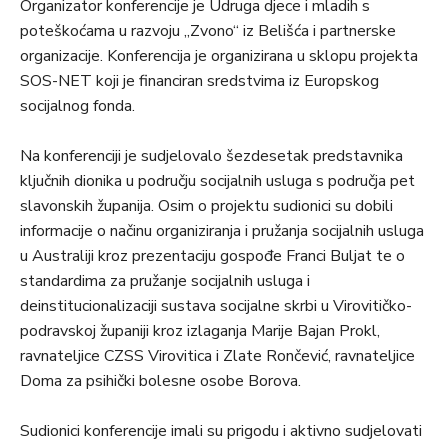
Organizator konferencije je Udruga djece i mladih s
poteškoćama u razvoju „Zvono“ iz Belišća i partnerske
organizacije. Konferencija je organizirana u sklopu projekta
SOS-NET koji je financiran sredstvima iz Europskog
socijalnog fonda.
Na konferenciji je sudjelovalo šezdesetak predstavnika
ključnih dionika u području socijalnih usluga s područja pet
slavonskih županija. Osim o projektu sudionici su dobili
informacije o načinu organiziranja i pružanja socijalnih usluga
u Australiji kroz prezentaciju gospođe Franci Buljat te o
standardima za pružanje socijalnih usluga i
deinstitucionalizaciji sustava socijalne skrbi u Virovitičko-
podravskoj županiji kroz izlaganja Marije Bajan Prokl,
ravnateljice CZSS Virovitica i Zlate Rončević, ravnateljice
Doma za psihički bolesne osobe Borova.
Sudionici konferencije imali su prigodu i aktivno sudjelovati