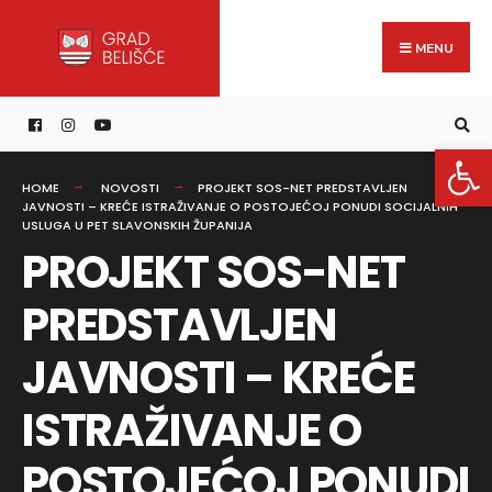
Search
content
Skip
for:
to
MENU
content
Open 
HOME
NOVOSTI
PROJEKT SOS-NET PREDSTAVLJEN
JAVNOSTI – KREĆE ISTRAŽIVANJE O POSTOJEĆOJ PONUDI SOCIJALNIH
USLUGA U PET SLAVONSKIH ŽUPANIJA
PROJEKT SOS-NET
PREDSTAVLJEN
JAVNOSTI – KREĆE
ISTRAŽIVANJE O
POSTOJEĆOJ PONUDI