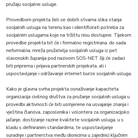
pružaju socijalne usluge.
Provedbom projekta želi se dobiti stvarna slika stanja
socijalnih usluga na terenu kao i identificirati potreba za
socijalnim uslugama koje na tržištu nisu dostupne. Tijekom
provedbe projekta bit će i formalno registrirana, do sada
neformalna, mreža pružatelja socijalnih usluga iz pet
slavonskih županija pod nazivom SOS-NET čiji će zadaci
biti priprema i prijava partnerskih projekata, ali i
uspostavljanje i održavanje internet burze socijalnih usluga.
Kako je glavna svrha projekta osnaživanje kapaciteta
organizacija civilnog društva za pružanje socijalnih usluga u
provedbi aktivnosti će biti usmjerene na usvajanje znanja i
vještina članova, zaposlenika i volontera za organizacijsko
jačanje, dostizanje razine kvalitete socijalnih usluga, u s
kladu s definiranim standardima, te uspostavljanje
suradnje i partnerstva među dionicima u zajednici ključnim