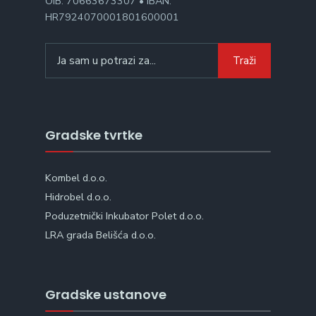
OIB: 70663673307 • IBAN:
HR7924070001801600001
Search
Traži
for:
Gradske tvrtke
Kombel d.o.o.
Hidrobel d.o.o.
Poduzetnički Inkubator Polet d.o.o.
LRA grada Belišća d.o.o.
Gradske ustanove