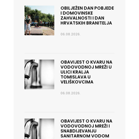
OBILJEŽEN DAN POBJEDE
I DOMOVINSKE
ZAHVALNOSTI I DAN
HRVATSKIH BRANITELJA
06.08.2026.
OBAVIJEST O KVARU NA
VODOVODNOJ MREŽI U
ULICI KRALJA
TOMISLAVA U
VELIŠKOVCIMA
06.08.2026.
OBAVIJEST O KVARU NA
VODOVODNOJ MREŽI I
SNABDIJEVANJU
SANITARNOM VODOM