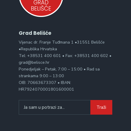
Grad Belišće
Vijenac dr. Franje Tuđmana 1 •31551 Belišće
•Republika Hrvatska
Tel: +38531 400 601 • Fax: +38531 400 602 •
grad@belisce.hr
Ponedjeljak – Petak, 7:00 – 15:00 • Rad sa
strankama 9:00 – 13:00
OIB: 70663673307 • IBAN:
HR7924070001801600001
Search
Traži
for: