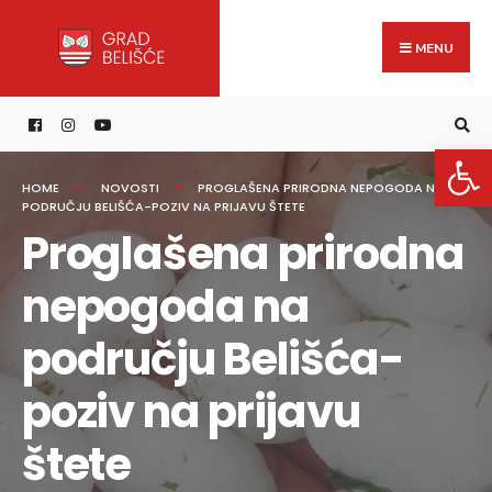
Search
content
Skip
for:
to
MENU
content
Open 
HOME
NOVOSTI
PROGLAŠENA PRIRODNA NEPOGODA NA
PODRUČJU BELIŠĆA-POZIV NA PRIJAVU ŠTETE
Proglašena prirodna
nepogoda na
području Belišća-
poziv na prijavu
štete