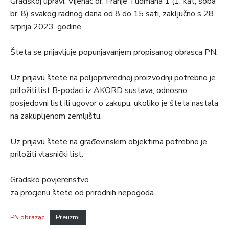
Gradskoj upravi, Vijenac dr. Franje Tuđmana 1 (1. kat, soba
br. 8) svakog radnog dana od 8 do 15 sati, zaključno s 28.
srpnja 2023. godine.
Šteta se prijavljuje popunjavanjem propisanog obrasca PN.
Uz prijavu štete na poljoprivrednoj proizvodnji potrebno je
priložiti list B-podaci iz AKORD sustava, odnosno
posjedovni list ili ugovor o zakupu, ukoliko je šteta nastala
na zakupljenom zemljištu.
Uz prijavu štete na građevinskim objektima potrebno je
priložiti vlasnički list.
Gradsko povjerenstvo
za procjenu štete od prirodnih nepogoda
PN obrazac
Preuzmi