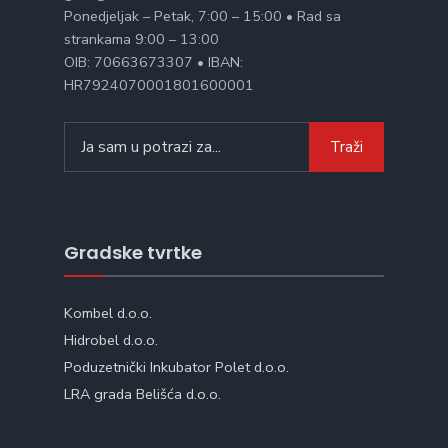
Ponedjeljak – Petak, 7:00 – 15:00 • Rad sa
strankama 9:00 – 13:00
OIB: 70663673307 • IBAN:
HR7924070001801600001
Search
Traži
for:
Gradske tvrtke
Kombel d.o.o.
Hidrobel d.o.o.
Poduzetnički Inkubator Polet d.o.o.
LRA grada Belišća d.o.o.