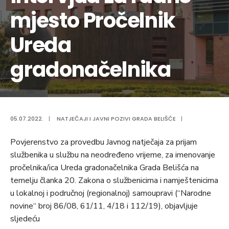
mjesto Pročelnik
Ureda
gradonačelnika
05.07.2022.
|
NATJEČAJI I JAVNI POZIVI GRADA BELIŠĆE
|
Povjerenstvo za provedbu Javnog natječaja za prijam
službenika u službu na neodređeno vrijeme, za imenovanje
pročelnika/ica Ureda gradonačelnika Grada Belišća na
temelju članka 20. Zakona o službenicima i namještenicima
u lokalnoj i područnoj (regionalnoj) samoupravi (“Narodne
novine“ broj 86/08, 61/11, 4/18 i 112/19), objavljuje
sljedeću