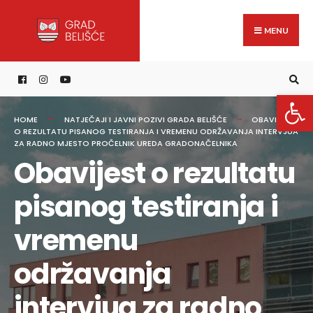
Search
content
Skip
for:
to
MENU
content
Open 
HOME
NATJEČAJI I JAVNI POZIVI GRADA BELIŠĆE
OBAVIJEST
O REZULTATU PISANOG TESTIRANJA I VREMENU ODRŽAVANJA INTERVJUA
ZA RADNO MJESTO PROČELNIK UREDA GRADONAČELNIKA
Obavijest o rezultatu
pisanog testiranja i
vremenu
održavanja
intervjua za radno