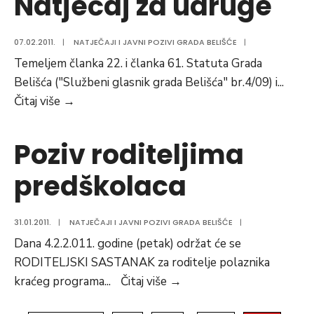
Natječaj za udruge
podnošenje
prijava
07.02.2011.
|
NATJEČAJI I JAVNI POZIVI GRADA BELIŠĆE
|
za
Temeljem članka 22. i članka 61. Statuta Grada
sudjelovanje
Belišća ("Službeni glasnik grada Belišća" br.4/09) i
...
u
Natječaj
Čitaj više
→
Popisu
za
stanovništva
udruge
2011
Poziv roditeljima
predškolaca
31.01.2011.
|
NATJEČAJI I JAVNI POZIVI GRADA BELIŠĆE
|
Dana 4.2.2.011. godine (petak) održat će se
RODITELJSKI SASTANAK za roditelje polaznika
Poziv
kraćeg programa
...
Čitaj više
→
roditeljima