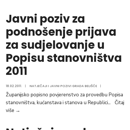
sjednica
upravnog
Javni poziv za
odbora
podnošenje prijava
LAG-
a
za sudjelovanje u
Popisu stanovništva
2011
18.02.2011.
|
NATJEČAJI I JAVNI POZIVI GRADA BELIŠĆE
|
Županijsko popisno povjerenstvo za provedbu Popisa
stanovništva, kućanstava i stanova u Republici
...
Čitaj
Javni
više
→
poziv
za