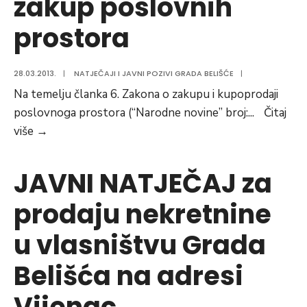
zakup poslovnih
UPRAVE
u
prostora
GRADA
vlasništvu
BELIŠĆA
Grada
Belišća
28.03.2013.
|
NATJEČAJI I JAVNI POZIVI GRADA BELIŠĆE
|
na
Na temelju članka 6. Zakona o zakupu i kupoprodaji
adresi
poslovnoga prostora (“Narodne novine” broj:
...
Čitaj
Željeznička
JAVNI
više
→
20
NATJEČAJ
u
za
JAVNI NATJEČAJ za
Belišću
zakup
prodaju nekretnine
poslovnih
prostora
u vlasništvu Grada
Belišća na adresi
Vijenac