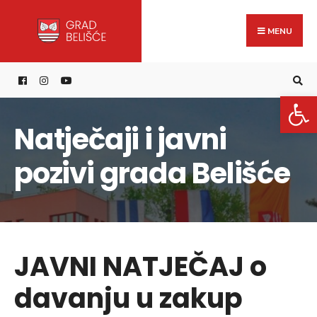
Search
content
Skip
for:
to
MENU
content
Open 
Natječaji i javni
pozivi grada Belišće
JAVNI NATJEČAJ o
davanju u zakup