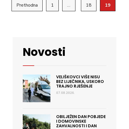
Brojevi
predškolaca
Prethodna
1
…
18
19
stranica
objava
Novosti
VELIŠKOVCI VIŠE NISU
BEZ LIJEČNIKA, USKORO
TRAJNO RJEŠENJE
07.08.2026.
OBILJEŽEN DAN POBJEDE
I DOMOVINSKE
ZAHVALNOSTI I DAN