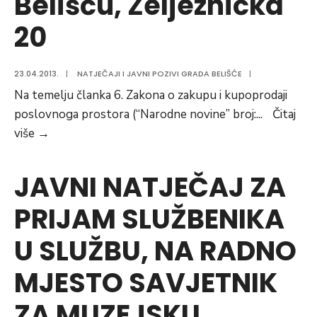
Belišću, Željeznička
zemljišta
20
u
k.o.
Gat
23.04.2013.
|
NATJEČAJI I JAVNI POZIVI GRADA BELIŠĆE
|
Na temelju članka 6. Zakona o zakupu i kupoprodaji
poslovnoga prostora (“Narodne novine” broj:
...
Čitaj
JAVNI
više
→
NATJEČAJ
za
JAVNI NATJEČAJ ZA
zakup
PRIJAM SLUŽBENIKA
poslovnih
prostora
U SLUŽBU, NA RADNO
1
i
MJESTO SAVJETNIK
2
ZA MUZEJSKU
u