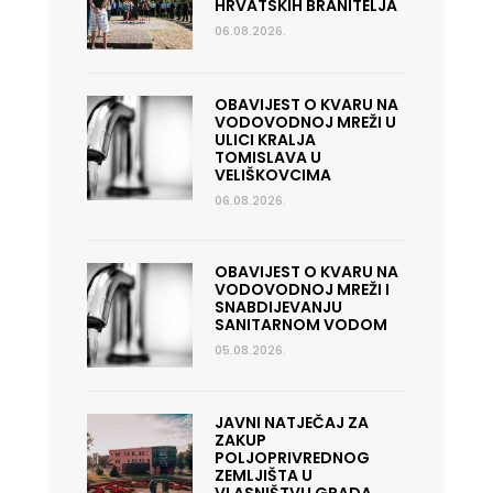
HRVATSKIH BRANITELJA
06.08.2026.
OBAVIJEST O KVARU NA
VODOVODNOJ MREŽI U
ULICI KRALJA
TOMISLAVA U
VELIŠKOVCIMA
06.08.2026.
OBAVIJEST O KVARU NA
VODOVODNOJ MREŽI I
SNABDIJEVANJU
SANITARNOM VODOM
05.08.2026.
JAVNI NATJEČAJ ZA
ZAKUP
POLJOPRIVREDNOG
ZEMLJIŠTA U