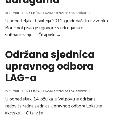
10.05.2011.
|
NATJEČAJI I JAVNI POZIVI GRADA BELIŠĆE
|
U ponedjeljak, 9. svibnja 2011. gradonačelnik Zvonko
Borić potpisao je ugovore s udrugama o
Dodijeljena
sufinanciranju
...
Čitaj više
→
sredstva
udrugama
Održana sjednica
upravnog odbora
LAG-a
15.03.2011.
|
NATJEČAJI I JAVNI POZIVI GRADA BELIŠĆE
|
U ponedjeljak, 14. ožujka, u Valpovu je održana
redovita radna sjednica Upravnog odbora Lokalne
Održana
akcijske
...
Čitaj više
→