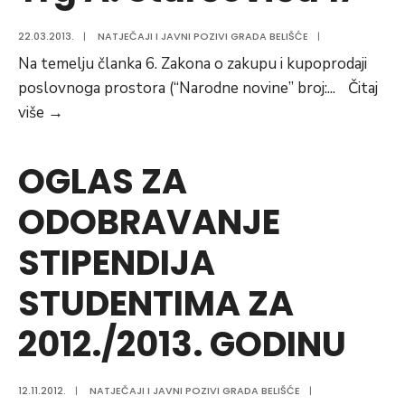
na
22.03.2013.
|
NATJEČAJI I JAVNI POZIVI GRADA BELIŠĆE
|
adresi
Na temelju članka 6. Zakona o zakupu i kupoprodaji
Vijenac
poslovnoga prostora (“Narodne novine” broj:
...
Čitaj
S.H.Gutmanna
JAVNI
više
→
24
NATJEČAJ
u
za
Belišću
OGLAS ZA
zakup
ODOBRAVANJE
poslovnog
prostora
STIPENDIJA
u
Belišću
STUDENTIMA ZA
Trg
2012./2013. GODINU
A.
Starčevića
17
12.11.2012.
|
NATJEČAJI I JAVNI POZIVI GRADA BELIŠĆE
|