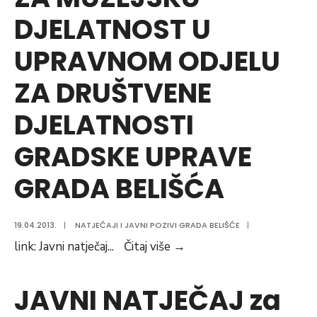
Belišću,
DJELATNOST U
Željeznička
20
UPRAVNOM ODJELU
ZA DRUŠTVENE
DJELATNOSTI
GRADSKE UPRAVE
GRADA BELIŠĆA
19.04.2013.
|
NATJEČAJI I JAVNI POZIVI GRADA BELIŠĆE
|
JAVNI
link: Javni natječaj
...
Čitaj više
→
NATJEČAJ
ZA
JAVNI NATJEČAJ za
PRIJAM