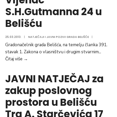
S.H.Gutmanna 24 u
Belišću
25.03.2013.
|
NATJEČAJI I JAVNI POZIVI GRADA BELIŠĆE
|
Gradonačelnik grada Belišća, na temelju članka 391.
stavak 1. Zakona o vlasništvu i drugim stvarnim
...
JAVNI
Čitaj više
→
NATJEČAJ
za
JAVNI NATJEČAJ za
prodaju
zakup poslovnog
nekretnine
u
prostora u Belišću
vlasništvu
Grada
Trg A. Starčevića 17
Belišća