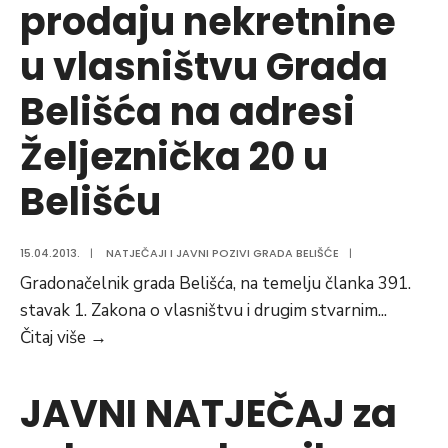
prodaju nekretnine
SLUŽBENIKA
U
u vlasništvu Grada
SLUŽBU,
NA
Belišća na adresi
RADNO
Željeznička 20 u
MJESTO
SAVJETNIK
Belišću
ZA
MUZEJSKU
DJELATNOST
15.04.2013.
|
NATJEČAJI I JAVNI POZIVI GRADA BELIŠĆE
|
U
Gradonačelnik grada Belišća, na temelju članka 391.
UPRAVNOM
stavak 1. Zakona o vlasništvu i drugim stvarnim
...
ODJELU
JAVNI
Čitaj više
→
ZA
NATJEČAJ
DRUŠTVENE
za
JAVNI NATJEČAJ za
DJELATNOSTI
prodaju
GRADSKE
nekretnine