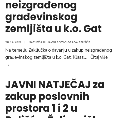
neizgrađenog
građevinskog
zemljišta u k.o. Gat
26.04.2013.
|
NATJEČAJI I JAVNI POZIVI GRADA BELIŠĆE
|
Na temelju Zaključka o davanju u zakup neizgrađenog
građevinskog zemljišta u k.o. Gat, Klasa:
...
Čitaj više
JAVNI
→
NATJEČAJ
o
JAVNI NATJEČAJ za
davanju
zakup poslovnih
u
zakup
prostora 1 i 2 u
neizgrađenog
građevinskog