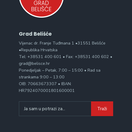
Grad Belišće
Vijenac dr. Franje Tuđmana 1 •31551 Belišće
•Republika Hrvatska
Tel: +38531 400 601 • Fax: +38531 400 602 •
grad@belisce.hr
Ponedjeljak – Petak, 7:00 – 15:00 • Rad sa
strankama 9:00 – 13:00
OIB: 70663673307 • IBAN:
HR7924070001801600001
Search
Traži
for: