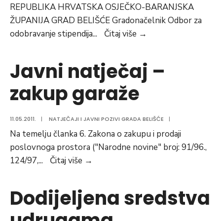
REPUBLIKA HRVATSKA OSJEČKO-BARANJSKA
ŽUPANIJA GRAD BELIŠĆE Gradonačelnik Odbor za
OGLAS
odobravanje stipendija
...
Čitaj više
→
ZA
ODOBRAVANJE
Javni natječaj –
STIPENDIJA
zakup garaže
STUDENTIMA
ZA
2012./2013.
11.05.2011.
|
NATJEČAJI I JAVNI POZIVI GRADA BELIŠĆE
|
GODINU
Na temelju članka 6. Zakona o zakupu i prodaji
poslovnoga prostora ("Narodne novine" broj: 91/96.,
Javni
124/97,
...
Čitaj više
→
natječaj
–
Dodijeljena sredstva
zakup
udrugama
garaže