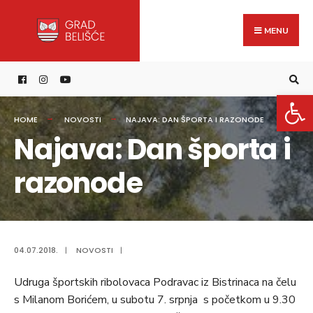
Search
content
Skip
for:
to
MENU
content
Open 
HOME
NOVOSTI
NAJAVA: DAN ŠPORTA I RAZONODE
Najava: Dan športa i
razonode
04.07.2018.
|
NOVOSTI
|
Udruga športskih ribolovaca Podravac iz Bistrinaca na čelu
s Milanom Borićem, u subotu 7. srpnja s početkom u 9.30