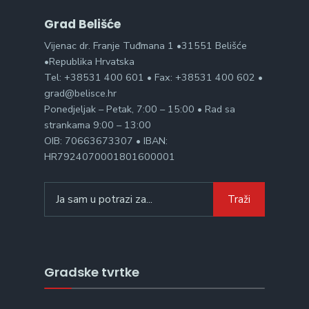
Grad Belišće
Vijenac dr. Franje Tuđmana 1 •31551 Belišće
•Republika Hrvatska
Tel: +38531 400 601 • Fax: +38531 400 602 •
grad@belisce.hr
Ponedjeljak – Petak, 7:00 – 15:00 • Rad sa
strankama 9:00 – 13:00
OIB: 70663673307 • IBAN:
HR7924070001801600001
Search
Traži
for:
Gradske tvrtke