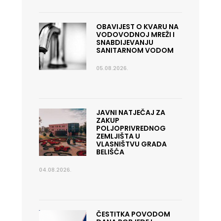
OBAVIJEST O KVARU NA
VODOVODNOJ MREŽI I
SNABDIJEVANJU
SANITARNOM VODOM
05.08.2026.
JAVNI NATJEČAJ ZA
ZAKUP
POLJOPRIVREDNOG
ZEMLJIŠTA U
VLASNIŠTVU GRADA
BELIŠĆA
04.08.2026.
ČESTITKA POVODOM