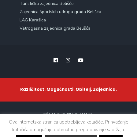
Turistička zajednica Belišće
Zajednica športskih udruga grada Belišća
LAG Karašica
Vatrogasna zajednica grada Belišća
Različitost. Mogućnosti. Obitelj. Zajednica.
ZAŠTITA OSOBNIH PODATAKA
Ova internetska stranica upotrebljava kolačiće. Prihvaćanje
kolačića omogućuje optimalno pregledavanje sadržaja.
Sva prava zadržana. © 2021 - Grad Belišće