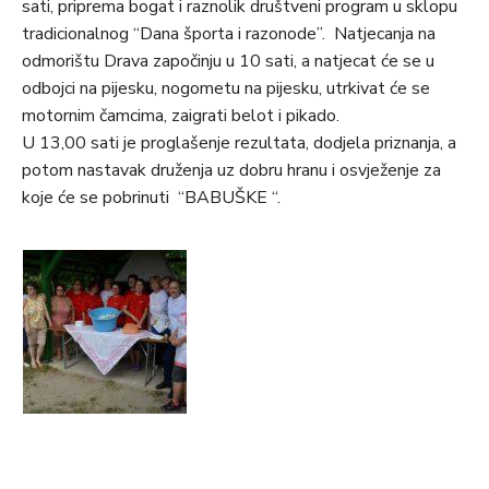
sati, priprema bogat i raznolik društveni program u sklopu
tradicionalnog “Dana športa i razonode”. Natjecanja na
odmorištu Drava započinju u 10 sati, a natjecat će se u
odbojci na pijesku, nogometu na pijesku, utrkivat će se
motornim čamcima, zaigrati belot i pikado.
U 13,00 sati je proglašenje rezultata, dodjela priznanja, a
potom nastavak druženja uz dobru hranu i osvježenje za
koje će se pobrinuti “BABUŠKE “.