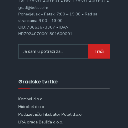
Tel: +38531 400 601 • Fax: +38531 400 602 •
grad@belisce.hr
Ponedjeljak – Petak, 7:00 – 15:00 • Rad sa
strankama 9:00 – 13:00
OIB: 70663673307 • IBAN:
HR7924070001801600001
Search
Traži
for:
Gradske tvrtke
Kombel d.o.o.
Hidrobel d.o.o.
Poduzetnički Inkubator Polet d.o.o.
LRA grada Belišća d.o.o.