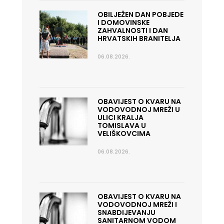
OBILJEŽEN DAN POBJEDE
I DOMOVINSKE
ZAHVALNOSTI I DAN
HRVATSKIH BRANITELJA
06.08.2026.
OBAVIJEST O KVARU NA
VODOVODNOJ MREŽI U
ULICI KRALJA
TOMISLAVA U
VELIŠKOVCIMA
06.08.2026.
OBAVIJEST O KVARU NA
VODOVODNOJ MREŽI I
SNABDIJEVANJU
SANITARNOM VODOM