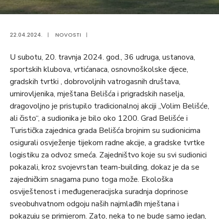
22.04.2024.
|
NOVOSTI
|
U subotu, 20. travnja 2024. god., 36 udruga, ustanova,
sportskih klubova, vrtićanaca, osnovnoškolske djece,
gradskih tvrtki , dobrovoljnih vatrogasnih društava,
umirovljenika, mještana Belišća i prigradskih naselja,
dragovoljno je pristupilo tradicionalnoj akciji „Volim Belišće,
ali čisto“, a sudionika je bilo oko 1200. Grad Belišće i
Turistička zajednica grada Belišća brojnim su sudionicima
osigurali osvježenje tijekom radne akcije, a gradske tvrtke
logistiku za odvoz smeća. Zajedništvo koje su svi sudionici
pokazali, kroz svojevrstan team-building, dokaz je da se
zajedničkim snagama puno toga može. Ekološka
osviještenost i međugeneracijska suradnja doprinose
sveobuhvatnom odgoju naših najmlađih mještana i
pokazuju se primjerom. Zato, neka to ne bude samo jedan,