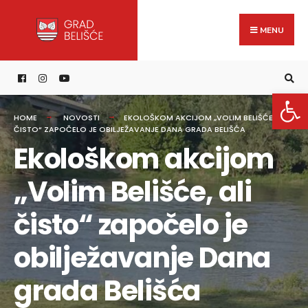
Search
content
Skip
for:
to
MENU
content
Open 
HOME
NOVOSTI
EKOLOŠKOM AKCIJOM „VOLIM BELIŠĆE, ALI
ČISTO“ ZAPOČELO JE OBILJEŽAVANJE DANA GRADA BELIŠĆA
Ekološkom akcijom
„Volim Belišće, ali
čisto“ započelo je
obilježavanje Dana
grada Belišća