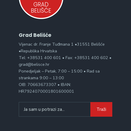
Grad Belišće
Vijenac dr. Franje Tuđmana 1 •31551 Belišće
•Republika Hrvatska
Tel: +38531 400 601 • Fax: +38531 400 602 •
grad@belisce.hr
Ponedjeljak – Petak, 7:00 – 15:00 • Rad sa
strankama 9:00 – 13:00
OIB: 70663673307 • IBAN:
HR7924070001801600001
Search
Traži
for: