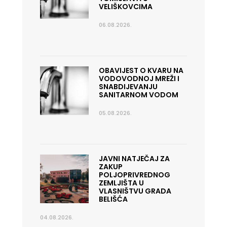
VELIŠKOVCIMA
06.08.2026.
OBAVIJEST O KVARU NA
VODOVODNOJ MREŽI I
SNABDIJEVANJU
SANITARNOM VODOM
05.08.2026.
JAVNI NATJEČAJ ZA
ZAKUP
POLJOPRIVREDNOG
ZEMLJIŠTA U
VLASNIŠTVU GRADA
BELIŠĆA
04.08.2026.