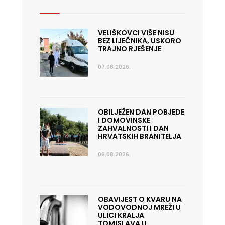
VELIŠKOVCI VIŠE NISU
BEZ LIJEČNIKA, USKORO
TRAJNO RJEŠENJE
07.08.2026.
OBILJEŽEN DAN POBJEDE
I DOMOVINSKE
ZAHVALNOSTI I DAN
HRVATSKIH BRANITELJA
06.08.2026.
OBAVIJEST O KVARU NA
VODOVODNOJ MREŽI U
ULICI KRALJA
TOMISLAVA U