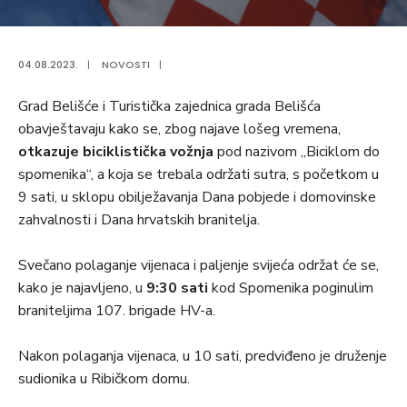
04.08.2023.
|
NOVOSTI
|
Grad Belišće i Turistička zajednica grada Belišća
obavještavaju kako se, zbog najave lošeg vremena,
otkazuje biciklistička vožnja
pod nazivom „Biciklom do
spomenika“, a koja se trebala održati sutra, s početkom u
9 sati, u sklopu obilježavanja Dana pobjede i domovinske
zahvalnosti i Dana hrvatskih branitelja.
Svečano polaganje vijenaca i paljenje svijeća održat će se,
kako je najavljeno, u
9:30 sati
kod Spomenika poginulim
braniteljima 107. brigade HV-a.
Nakon polaganja vijenaca, u 10 sati, predviđeno je druženje
sudionika u Ribičkom domu.