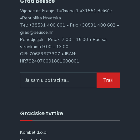
Grad Belišće
Vijenac dr. Franje Tuđmana 1 •31551 Belišće
•Republika Hrvatska
Tel: +38531 400 601 • Fax: +38531 400 602 •
grad@belisce.hr
Ponedjeljak – Petak, 7:00 – 15:00 • Rad sa
strankama 9:00 – 13:00
OIB: 70663673307 • IBAN:
HR7924070001801600001
Search
Traži
for:
Gradske tvrtke
Kombel d.o.o.