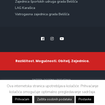
Zajednica športskih udruga grada Belišća
LAG Karašica
Vatrogasna zajednica grada Belišća
Različitost. Mogućnosti. Obitelj. Zajednica.
ZAŠTITA OSOBNIH PODATAKA
Ova internetska stranica upotrebljava kolačiće. Prihvaćanje
kolačića omogućuje optimalno pregledavanje sadržaja.
Sva prava zadržana. © 2021 - Grad Belišće
Prihvaćam
Zaštita osobnih podataka
Postavke