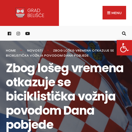
Search
content
Skip
for:
to
MENU
content
Open 
HOME
NOVOSTI
ZBOG LOŠEG VREMENA OTKAZUJE SE
BICIKLISTIČKA VOŽNJA POVODOM DANA POBJEDE
Zbog lošeg vremena
otkazuje se
biciklistička vožnja
povodom Dana
pobjede