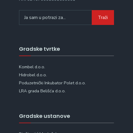
Search
Traži
for:
Gradske tvrtke
Kombel d.o.o.
Hidrobel d.o.o.
Poduzetnički Inkubator Polet d.o.o.
LRA grada Belišća d.o.o.
Gradske ustanove