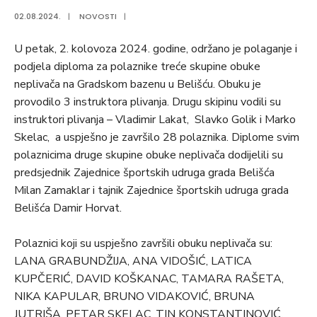
02.08.2024.
|
NOVOSTI
|
U petak, 2. kolovoza 2024. godine, održano je polaganje i
podjela diploma za polaznike treće skupine obuke
neplivača na Gradskom bazenu u Belišću. Obuku je
provodilo 3 instruktora plivanja. Drugu skipinu vodili su
instruktori plivanja – Vladimir Lakat, Slavko Golik i Marko
Skelac, a uspješno je završilo 28 polaznika. Diplome svim
polaznicima druge skupine obuke neplivača dodijelili su
predsjednik Zajednice športskih udruga grada Belišća
Milan Zamaklar i tajnik Zajednice športskih udruga grada
Belišća Damir Horvat.
Polaznici koji su uspješno završili obuku neplivača su:
LANA GRABUNDŽIJA, ANA VIDOŠIĆ, LATICA
KUPČERIĆ, DAVID KOŠKANAC, TAMARA RAŠETA,
NIKA KAPULAR, BRUNO VIDAKOVIĆ, BRUNA
JUTRIŠA, PETAR SKELAC, TIN KONSTANTINOVIĆ,