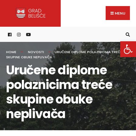
Search
content
Skip
for:
to
MENU
content
Open 
HOME
NOVOSTI
URUČENE DIPLOME POLAZNICIMA TREĆE
SKUPINE OBUKE NEPLIVAČA
Uručene diplome
polaznicima treće
skupine obuke
neplivača