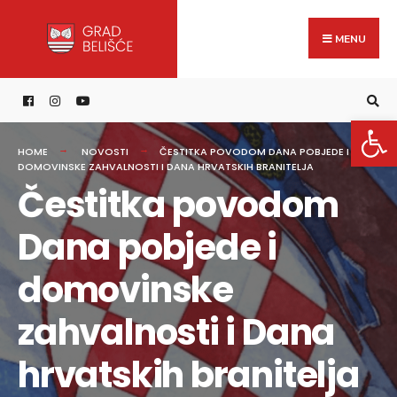
Search
content
Skip
for:
to
MENU
content
Open 
HOME
NOVOSTI
ČESTITKA POVODOM DANA POBJEDE I
DOMOVINSKE ZAHVALNOSTI I DANA HRVATSKIH BRANITELJA
Čestitka povodom
Dana pobjede i
domovinske
zahvalnosti i Dana
hrvatskih branitelja