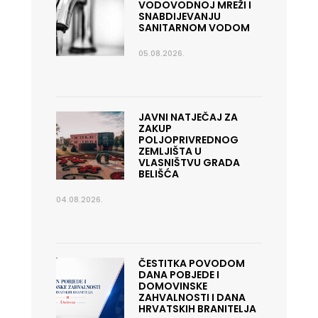
VODOVODNOJ MREŽI I
SNABDIJEVANJU
SANITARNOM VODOM
05.08.2026.
JAVNI NATJEČAJ ZA
ZAKUP
POLJOPRIVREDNOG
ZEMLJIŠTA U
VLASNIŠTVU GRADA
BELIŠĆA
04.08.2026.
ČESTITKA POVODOM
DANA POBJEDE I
DOMOVINSKE
ZAHVALNOSTI I DANA
HRVATSKIH BRANITELJA