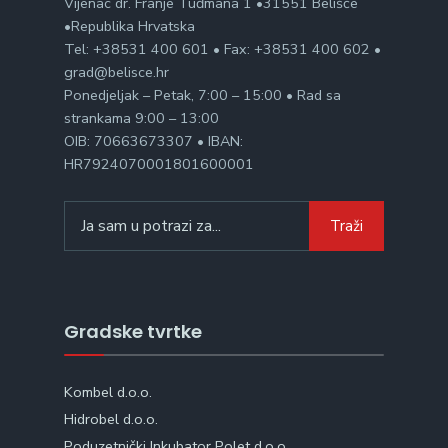
Vijenac dr. Franje Tuđmana 1 •31551 Belišće
•Republika Hrvatska
Tel: +38531 400 601 • Fax: +38531 400 602 •
grad@belisce.hr
Ponedjeljak – Petak, 7:00 – 15:00 • Rad sa
strankama 9:00 – 13:00
OIB: 70663673307 • IBAN:
HR7924070001801600001
Search
Traži
for:
Gradske tvrtke
Kombel d.o.o.
Hidrobel d.o.o.
Poduzetnički Inkubator Polet d.o.o.