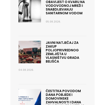
OBAVIJEST O KVARU NA
VODOVODNOJ MREŽI I
SNABDIJEVANJU
SANITARNOM VODOM
05.08.2026.
JAVNI NATJEČAJ ZA
ZAKUP
POLJOPRIVREDNOG
ZEMLJIŠTA U
VLASNIŠTVU GRADA
BELIŠĆA
04.08.2026.
ČESTITKA POVODOM
DANA POBJEDE I
DOMOVINSKE
ZAHVALNOSTI I DANA