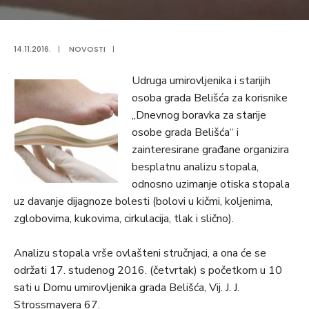
14.11.2016.
|
NOVOSTI
|
Udruga umirovljenika i starijih
osoba grada Belišća za korisnike
„Dnevnog boravka za starije
osobe grada Belišća“ i
zainteresirane građane organizira
besplatnu analizu stopala,
odnosno uzimanje otiska stopala
uz davanje dijagnoze bolesti (bolovi u kičmi, koljenima,
zglobovima, kukovima, cirkulacija, tlak i slično).
Analizu stopala vrše ovlašteni stručnjaci, a ona će se
održati 17. studenog 2016. (četvrtak) s početkom u 10
sati u Domu umirovljenika grada Belišća, Vij. J. J.
Strossmayera 67.