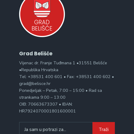
Grad Belišće
Vijenac dr. Franje Tuđmana 1 •31551 Belišće
•Republika Hrvatska
Tel: +38531 400 601 • Fax: +38531 400 602 •
grad@belisce.hr
Ponedjeljak – Petak, 7:00 – 15:00 • Rad sa
strankama 9:00 – 13:00
OIB: 70663673307 • IBAN:
HR7924070001801600001
Search
Traži
for: