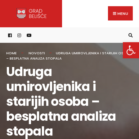
Search
content
Skip
for:
to
MENU
content
Open 
HOME
NOVOSTI
UDRUGA UMIROVLJENIKA I STARIJIH OSOBA
– BESPLATNA ANALIZA STOPALA
Udruga
umirovljenika i
starijih osoba –
besplatna analiza
stopala