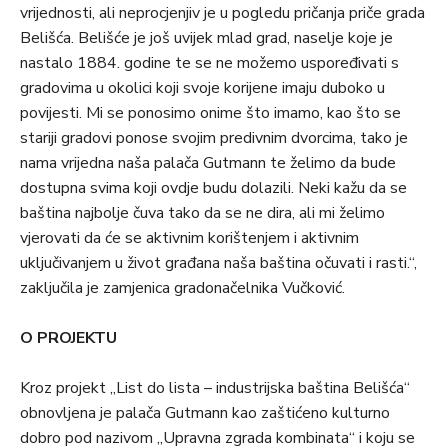
vrijednosti, ali neprocjenjiv je u pogledu pričanja priče grada
Belišća. Belišće je još uvijek mlad grad, naselje koje je
nastalo 1884. godine te se ne možemo uspoređivati s
gradovima u okolici koji svoje korijene imaju duboko u
povijesti. Mi se ponosimo onime što imamo, kao što se
stariji gradovi ponose svojim predivnim dvorcima, tako je
nama vrijedna naša palača Gutmann te želimo da bude
dostupna svima koji ovdje budu dolazili. Neki kažu da se
baština najbolje čuva tako da se ne dira, ali mi želimo
vjerovati da će se aktivnim korištenjem i aktivnim
uključivanjem u život građana naša baština očuvati i rasti.“,
zaključila je zamjenica gradonačelnika Vučković.
O PROJEKTU
Kroz projekt „List do lista – industrijska baština Belišća“
obnovljena je palača Gutmann kao zaštićeno kulturno
dobro pod nazivom „Upravna zgrada kombinata“ i koju se