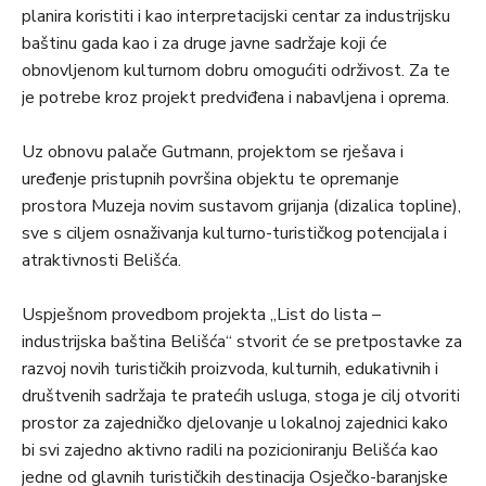
planira koristiti i kao interpretacijski centar za industrijsku
baštinu gada kao i za druge javne sadržaje koji će
obnovljenom kulturnom dobru omogućiti održivost. Za te
je potrebe kroz projekt predviđena i nabavljena i oprema.
Uz obnovu palače Gutmann, projektom se rješava i
uređenje pristupnih površina objektu te opremanje
prostora Muzeja novim sustavom grijanja (dizalica topline),
sve s ciljem osnaživanja kulturno-turističkog potencijala i
atraktivnosti Belišća.
Uspješnom provedbom projekta „List do lista –
industrijska baština Belišća“ stvorit će se pretpostavke za
razvoj novih turističkih proizvoda, kulturnih, edukativnih i
društvenih sadržaja te pratećih usluga, stoga je cilj otvoriti
prostor za zajedničko djelovanje u lokalnoj zajednici kako
bi svi zajedno aktivno radili na pozicioniranju Belišća kao
jedne od glavnih turističkih destinacija Osječko-baranjske