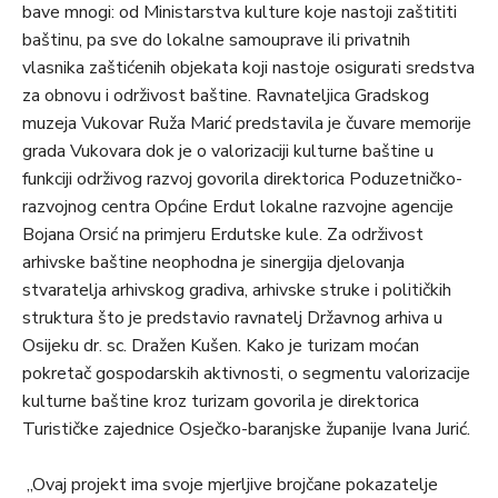
bave mnogi: od Ministarstva kulture koje nastoji zaštititi
baštinu, pa sve do lokalne samouprave ili privatnih
vlasnika zaštićenih objekata koji nastoje osigurati sredstva
za obnovu i održivost baštine. Ravnateljica Gradskog
muzeja Vukovar Ruža Marić predstavila je čuvare memorije
grada Vukovara dok je o valorizaciji kulturne baštine u
funkciji održivog razvoj govorila direktorica Poduzetničko-
razvojnog centra Općine Erdut lokalne razvojne agencije
Bojana Orsić na primjeru Erdutske kule. Za održivost
arhivske baštine neophodna je sinergija djelovanja
stvaratelja arhivskog gradiva, arhivske struke i političkih
struktura što je predstavio ravnatelj Državnog arhiva u
Osijeku dr. sc. Dražen Kušen. Kako je turizam moćan
pokretač gospodarskih aktivnosti, o segmentu valorizacije
kulturne baštine kroz turizam govorila je direktorica
Turističke zajednice Osječko-baranjske županije Ivana Jurić.
„Ovaj projekt ima svoje mjerljive brojčane pokazatelje