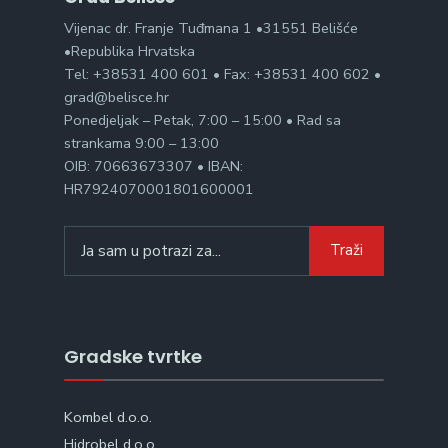
Vijenac dr. Franje Tuđmana 1 •31551 Belišće
•Republika Hrvatska
Tel: +38531 400 601 • Fax: +38531 400 602 •
grad@belisce.hr
Ponedjeljak – Petak, 7:00 – 15:00 • Rad sa
strankama 9:00 – 13:00
OIB: 70663673307 • IBAN:
HR7924070001801600001
Search
Traži
for:
Gradske tvrtke
Kombel d.o.o.
Hidrobel d.o.o.