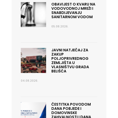
OBAVIJEST O KVARU NA
VODOVODNOJ MREŽI I
SNABDIJEVANJU
SANITARNOM VODOM
05.08.2026.
JAVNI NATJEČAJ ZA
ZAKUP
POLJOPRIVREDNOG
ZEMLJIŠTA U
VLASNIŠTVU GRADA
BELIŠĆA
04.08.2026.
ČESTITKA POVODOM
DANA POBJEDE I
DOMOVINSKE
ZAHVALNOSTI I DANA