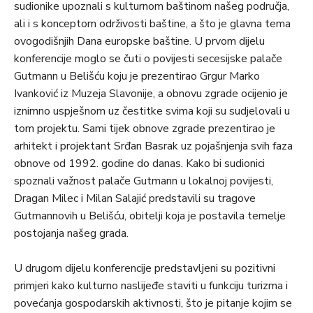
sudionike upoznali s kulturnom baštinom našeg područja,
ali i s konceptom održivosti baštine, a što je glavna tema
ovogodišnjih Dana europske baštine. U prvom dijelu
konferencije moglo se čuti o povijesti secesijske palače
Gutmann u Belišću koju je prezentirao Grgur Marko
Ivanković iz Muzeja Slavonije, a obnovu zgrade ocijenio je
iznimno uspješnom uz čestitke svima koji su sudjelovali u
tom projektu. Sami tijek obnove zgrade prezentirao je
arhitekt i projektant Srđan Basrak uz pojašnjenja svih faza
obnove od 1992. godine do danas. Kako bi sudionici
spoznali važnost palače Gutmann u lokalnoj povijesti,
Dragan Milec i Milan Salajić predstavili su tragove
Gutmannovih u Belišću, obitelji koja je postavila temelje
postojanja našeg grada.
U drugom dijelu konferencije predstavljeni su pozitivni
primjeri kako kulturno naslijeđe staviti u funkciju turizma i
povećanja gospodarskih aktivnosti, što je pitanje kojim se