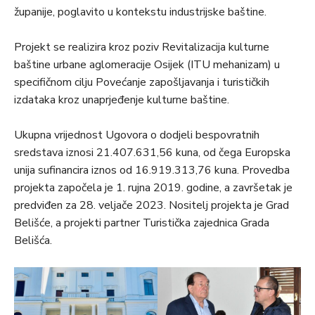
županije, poglavito u kontekstu industrijske baštine.
Projekt se realizira kroz poziv Revitalizacija kulturne
baštine urbane aglomeracije Osijek (ITU mehanizam) u
specifičnom cilju Povećanje zapošljavanja i turističkih
izdataka kroz unaprjeđenje kulturne baštine.
Ukupna vrijednost Ugovora o dodjeli bespovratnih
sredstava iznosi 21.407.631,56 kuna, od čega Europska
unija sufinancira iznos od 16.919.313,76 kuna. Provedba
projekta započela je 1. rujna 2019. godine, a završetak je
predviđen za 28. veljače 2023. Nositelj projekta je Grad
Belišće, a projekti partner Turistička zajednica Grada
Belišća.