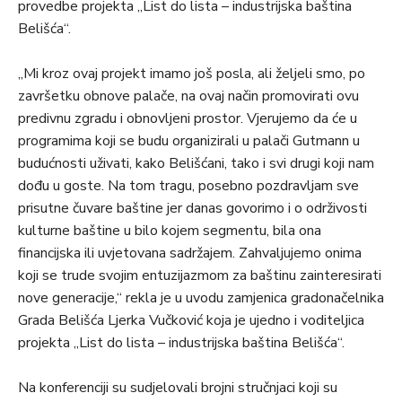
provedbe projekta „List do lista – industrijska baština
Belišća“.
„Mi kroz ovaj projekt imamo još posla, ali željeli smo, po
završetku obnove palače, na ovaj način promovirati ovu
predivnu zgradu i obnovljeni prostor. Vjerujemo da će u
programima koji se budu organizirali u palači Gutmann u
budućnosti uživati, kako Belišćani, tako i svi drugi koji nam
dođu u goste. Na tom tragu, posebno pozdravljam sve
prisutne čuvare baštine jer danas govorimo i o održivosti
kulturne baštine u bilo kojem segmentu, bila ona
financijska ili uvjetovana sadržajem. Zahvaljujemo onima
koji se trude svojim entuzijazmom za baštinu zainteresirati
nove generacije,“ rekla je u uvodu zamjenica gradonačelnika
Grada Belišća Ljerka Vučković koja je ujedno i voditeljica
projekta „List do lista – industrijska baština Belišća“.
Na konferenciji su sudjelovali brojni stručnjaci koji su