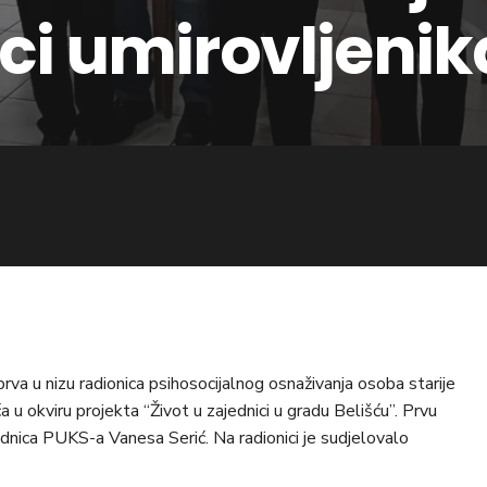
ici umirovljeni
rva u nizu radionica psihosocijalnog osnaživanja osoba starije
a u okviru projekta “Život u zajednici u gradu Belišću”. Prvu
ednica PUKS-a Vanesa Serić. Na radionici je sudjelovalo