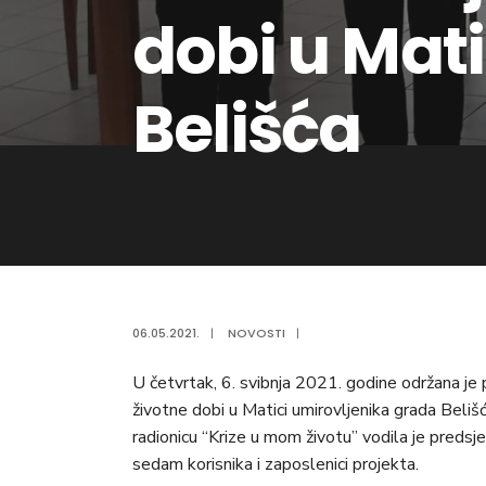
dobi u Mat
Belišća
06.05.2021.
|
NOVOSTI
|
U četvrtak, 6. svibnja 2021. godine održana je p
životne dobi u Matici umirovljenika grada Belišć
radionicu “Krize u mom životu” vodila je predsj
sedam korisnika i zaposlenici projekta.