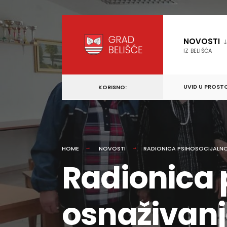
content
Skip
to
NOVOSTI
content
IZ BELIŠĆA
UVID U PROST
KORISNO:
HOME
NOVOSTI
RADIONICA PSIHOSOCIJALNO
Radionica 
osnaživanj