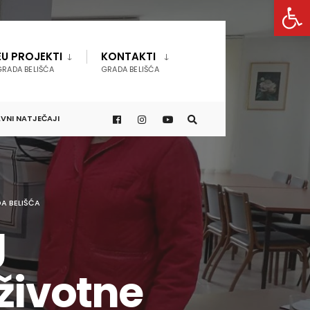
Open 
EU PROJEKTI
KONTAKTI
GRADA BELIŠĆA
GRADA BELIŠĆA
VNI NATJEČAJI
A BELIŠĆA
g
životne