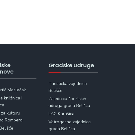
dske
Gradske udruge
anove
Turistička zajednica
vrtić Maslačak
Belišće
 knjižnica i
Zajednica športskih
ica
udruga grada Belišća
 za kulturu
LAG Karašica
nd Romberg
Vatrogasna zajednica
Belišće
grada Belišća