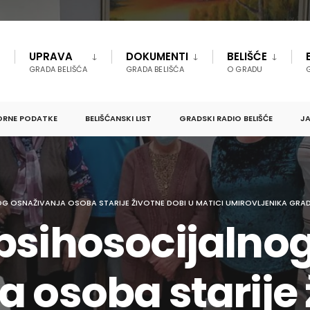
UPRAVA
DOKUMENTI
BELIŠĆE
GRADA BELIŠĆA
GRADA BELIŠĆA
O GRADU
ORNE PODATKE
BELIŠĆANSKI LIST
GRADSKI RADIO BELIŠĆE
JA
G OSNAŽIVANJA OSOBA STARIJE ŽIVOTNE DOBI U MATICI UMIROVLJENIKA GRAD
psihosocijalno
a osoba starije 