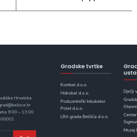
Gradske tvrtke
Gra
ust
Kombel d.o.o.
Dječji 
Hidrobel d.o.o.
publika Hrvatska
Gradska
Poduzetnički Inkubator
rad@belisce.hr
čitaon
Polet d.o.o.
kama 9:00 – 13:00
Centar
LRA grada Belišća d.o.o.
600001
Sigmu
Muzej 