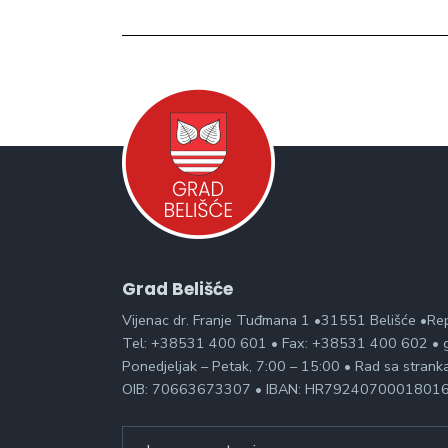
Grad Belišće
Vijenac dr. Franje Tuđmana 1 •31551 Belišće •Re
Tel: +38531 400 601 • Fax: +38531 400 602 • g
Ponedjeljak – Petak, 7:00 – 15:00 • Rad sa stran
OIB: 70663673307 • IBAN: HR7924070001801
Search