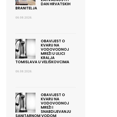
DAN HRVATSKIH
BRANITELJA
06.08.2026.
OBAVIJEST O
KVARU NA
VODOVODNOJ
MREŽI U ULICI
KRALJA
TOMISLAVA U VELIŠKOVCIMA
06.08.2026.
OBAVIJEST O
KVARU NA
VODOVODNOJ
MREŽI I
SNABDIJEVANJU
SANITARNOM VODOM