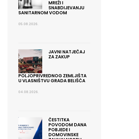
MREŽI I
SNABDIJEVANJU
SANITARNOM VODOM
05.08.2026.
JAVNI NATJEČAJ
ZA ZAKUP
POLJOPRIVREDNOG ZEMLJIŠTA
U VLASNIŠTVU GRADA BELIŠĆA
04.08.2026.
ČESTITKA
POVODOM DANA
POBJEDE I
DOMOVINSKE