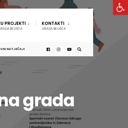
Open 
EU PROJEKTI
KONTAKTI
GRADA BELIŠĆA
GRADA BELIŠĆA
VNI NATJEČAJI
ana grada