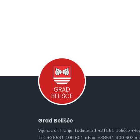
Grad Belišće
Vijenac dr. Franje Tuđmana 1 •31551 Belišće •Re
Tel: +38531 400 601 • Fax: +38531 400 602 • g