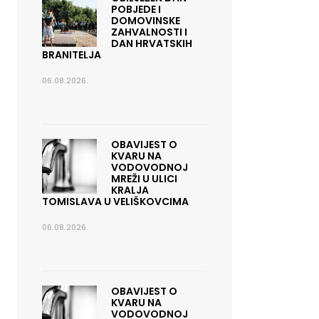
POBJEDE I
DOMOVINSKE
ZAHVALNOSTI I
DAN HRVATSKIH
BRANITELJA
06.08.2026.
OBAVIJEST O
KVARU NA
VODOVODNOJ
MREŽI U ULICI
KRALJA
TOMISLAVA U VELIŠKOVCIMA
06.08.2026.
OBAVIJEST O
KVARU NA
VODOVODNOJ