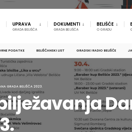
UPRAVA
DOKUMENTI
BELIŠĆE
GRADA BELIŠĆA
GRADA BELIŠĆA
O GRADU
ORNE PODATKE
BELIŠĆANSKI LIST
GRADSKI RADIO BELIŠĆE
JA
NA GRADA BELIŠĆA 2023.
ilježavanja D
3.