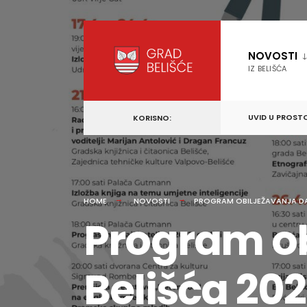
content
Skip
to
NOVOSTI
content
IZ BELIŠĆA
UVID U PROST
KORISNO:
HOME
NOVOSTI
PROGRAM OBILJEŽAVANJA DA
Program ob
Belišća 202