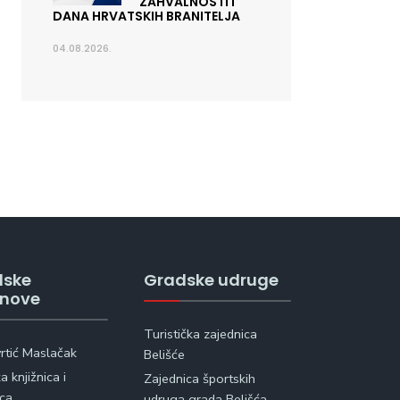
ZAHVALNOSTI I
DANA HRVATSKIH BRANITELJA
04.08.2026.
dske
Gradske udruge
anove
Turistička zajednica
vrtić Maslačak
Belišće
 knjižnica i
Zajednica športskih
ica
udruga grada Belišća