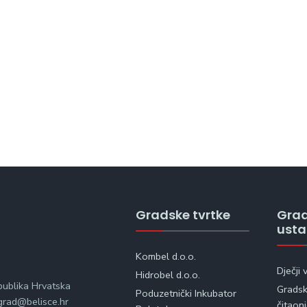
Gradske tvrtke
Gra
ust
Kombel d.o.o.
Dječji 
Hidrobel d.o.o.
publika Hrvatska
Gradska
Poduzetnički Inkubator
rad@belisce.hr
čitaon