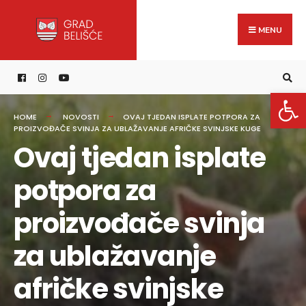
Search
content
Skip
for:
to
MENU
content
Open 
HOME
NOVOSTI
OVAJ TJEDAN ISPLATE POTPORA ZA
PROIZVOĐAČE SVINJA ZA UBLAŽAVANJE AFRIČKE SVINJSKE KUGE
Ovaj tjedan isplate
potpora za
proizvođače svinja
za ublažavanje
afričke svinjske