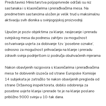
Predstavnici Ministarstva poljoprivrede održali su niz
sastanaka i s klaoničarima i prerađivačima mesa. Na
predmetnim sastancima uložen je velik trud u maksimalnu
aktivaciju svih dionika u svinjogojskoj proizvodnji.
Upućen je poziv objektima za klanje, rasijecanje i preradu
svinjskog mesa da podnesu zahtjev za mogućnost
ostvarivanja uvjeta za dobivanje tzv. ‘posebne oznake’,
odnosno za mogućnost prihvaćanja na klanje i preradu
zdravih svinja podrijetlom iz područja obuhvaćenih mjerama
Nakon obavljenih razgovora s klaoničarima i prerađivačima
mesa te dobivenih izuzeća od strane Europske Komisije
14 subjekata je zatražilo te nakon obavljenih pregleda od
strane Državnog inspektorata, dobilo odobrenja za
posebne uvjete klanja i prerade te je na klanje poslano
približno 9000 svinja u 10-tak dana.