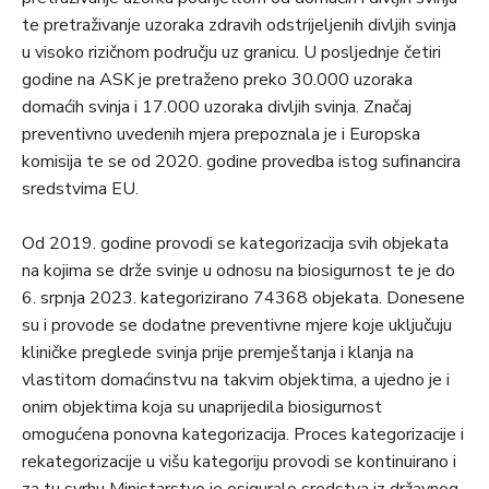
te pretraživanje uzoraka zdravih odstrijeljenih divljih svinja
u visoko rizičnom području uz granicu. U posljednje četiri
godine na ASK je pretraženo preko 30.000 uzoraka
domaćih svinja i 17.000 uzoraka divljih svinja. Značaj
preventivno uvedenih mjera prepoznala je i Europska
komisija te se od 2020. godine provedba istog sufinancira
sredstvima EU.
Od 2019. godine provodi se kategorizacija svih objekata
na kojima se drže svinje u odnosu na biosigurnost te je do
6. srpnja 2023. kategorizirano 74368 objekata. Donesene
su i provode se dodatne preventivne mjere koje uključuju
kliničke preglede svinja prije premještanja i klanja na
vlastitom domaćinstvu na takvim objektima, a ujedno je i
onim objektima koja su unaprijedila biosigurnost
omogućena ponovna kategorizacija. Proces kategorizacije i
rekategorizacije u višu kategoriju provodi se kontinuirano i