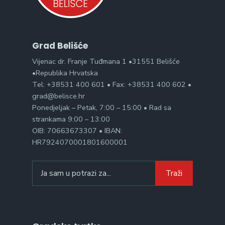
Grad Belišće
Vijenac dr. Franje Tuđmana 1 •31551 Belišće
•Republika Hrvatska
Tel: +38531 400 601 • Fax: +38531 400 602 •
grad@belisce.hr
Ponedjeljak – Petak, 7:00 – 15:00 • Rad sa
strankama 9:00 – 13:00
OIB: 70663673307 • IBAN:
HR7924070001801600001
Search
Traži
for: