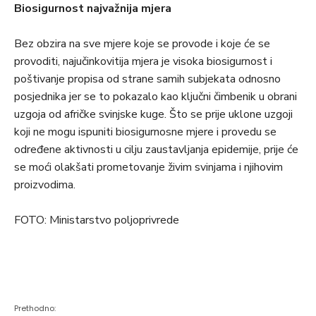
Biosigurnost najvažnija mjera
Bez obzira na sve mjere koje se provode i koje će se
provoditi, najučinkovitija mjera je visoka biosigurnost i
poštivanje propisa od strane samih subjekata odnosno
posjednika jer se to pokazalo kao ključni čimbenik u obrani
uzgoja od afričke svinjske kuge. Što se prije uklone uzgoji
koji ne mogu ispuniti biosigurnosne mjere i provedu se
određene aktivnosti u cilju zaustavljanja epidemije, prije će
se moći olakšati prometovanje živim svinjama i njihovim
proizvodima.
FOTO: Ministarstvo poljoprivrede
Prethodno: