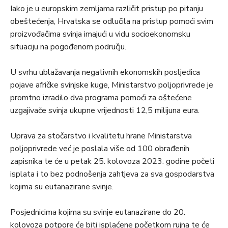
Iako je u europskim zemljama različit pristup po pitanju
obeštećenja, Hrvatska se odlučila na pristup pomoći svim
proizvođačima svinja imajući u vidu socioekonomsku
situaciju na pogođenom području.
U svrhu ublažavanja negativnih ekonomskih posljedica
pojave afričke svinjske kuge, Ministarstvo poljoprivrede je
promtno izradilo dva programa pomoći za oštećene
uzgajivače svinja ukupne vrijednosti 12,5 milijuna eura.
Uprava za stočarstvo i kvalitetu hrane Ministarstva
poljoprivrede već je poslala više od 100 obrađenih
zapisnika te će u petak 25. kolovoza 2023. godine početi
isplata i to bez podnošenja zahtjeva za sva gospodarstva
kojima su eutanazirane svinje.
Posjednicima kojima su svinje eutanazirane do 20.
kolovoza potpore će biti isplaćene početkom rujna te će