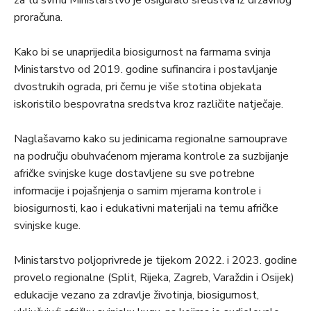
za tu svrhu Ministarstvo je osiguralo sredstva iz državnog
proračuna.
Kako bi se unaprijedila biosigurnost na farmama svinja
Ministarstvo od 2019. godine sufinancira i postavljanje
dvostrukih ograda, pri čemu je više stotina objekata
iskoristilo bespovratna sredstva kroz različite natječaje.
Naglašavamo kako su jedinicama regionalne samouprave
na području obuhvaćenom mjerama kontrole za suzbijanje
afričke svinjske kuge dostavljene su sve potrebne
informacije i pojašnjenja o samim mjerama kontrole i
biosigurnosti, kao i edukativni materijali na temu afričke
svinjske kuge.
Ministarstvo poljoprivrede je tijekom 2022. i 2023. godine
provelo regionalne (Split, Rijeka, Zagreb, Varaždin i Osijek)
edukacije vezano za zdravlje životinja, biosigurnost,