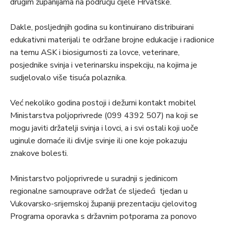
drugim županijama na području cijele Hrvatske.
Dakle, posljednjih godina su kontinuirano distribuirani
edukativni materijali te održane brojne edukacije i radionice
na temu ASK i biosigurnosti za lovce, veterinare,
posjednike svinja i veterinarsku inspekciju, na kojima je
sudjelovalo više tisuća polaznika.
Već nekoliko godina postoji i dežurni kontakt mobitel
Ministarstva poljoprivrede (099 4392 507) na koji se
mogu javiti držatelji svinja i lovci, a i svi ostali koji uoče
uginule domaće ili divlje svinje ili one koje pokazuju
znakove bolesti.
Ministarstvo poljoprivrede u suradnji s jedinicom
regionalne samouprave održat će sljedeći tjedan u
Vukovarsko-srijemskoj županiji prezentaciju cjelovitog
Programa oporavka s državnim potporama za ponovo