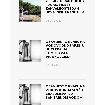
OBILJEŽEN DAN POBJEDE
I DOMOVINSKE
ZAHVALNOSTI I DAN
HRVATSKIH BRANITELJA
06.08.2026.
OBAVIJEST O KVARU NA
VODOVODNOJ MREŽI U
ULICI KRALJA
TOMISLAVA U
VELIŠKOVCIMA
06.08.2026.
OBAVIJEST O KVARU NA
VODOVODNOJ MREŽI I
SNABDIJEVANJU
SANITARNOM VODOM