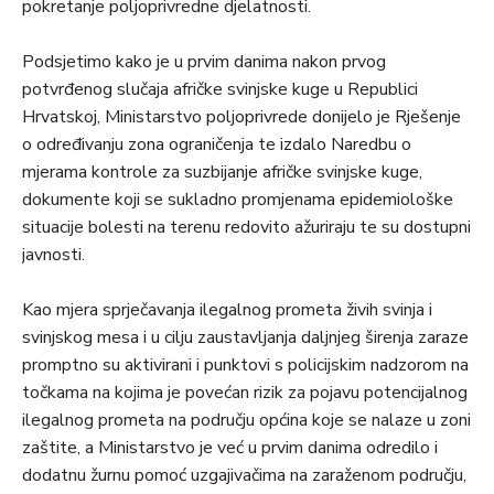
pokretanje poljoprivredne djelatnosti.
Podsjetimo kako je u prvim danima nakon prvog
potvrđenog slučaja afričke svinjske kuge u Republici
Hrvatskoj, Ministarstvo poljoprivrede donijelo je Rješenje
o određivanju zona ograničenja te izdalo Naredbu o
mjerama kontrole za suzbijanje afričke svinjske kuge,
dokumente koji se sukladno promjenama epidemiološke
situacije bolesti na terenu redovito ažuriraju te su dostupni
javnosti.
Kao mjera sprječavanja ilegalnog prometa živih svinja i
svinjskog mesa i u cilju zaustavljanja daljnjeg širenja zaraze
promptno su aktivirani i punktovi s policijskim nadzorom na
točkama na kojima je povećan rizik za pojavu potencijalnog
ilegalnog prometa na području općina koje se nalaze u zoni
zaštite, a Ministarstvo je već u prvim danima odredilo i
dodatnu žurnu pomoć uzgajivačima na zaraženom području,