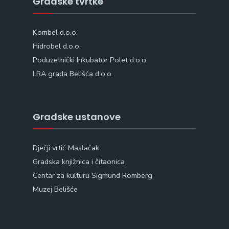
Gradske tvrtke
Kombel d.o.o.
Hidrobel d.o.o.
Poduzetnički Inkubator Polet d.o.o.
LRA grada Belišća d.o.o.
Gradske ustanove
Dječji vrtić Maslačak
Gradska knjižnica i čitaonica
Centar za kulturu Sigmund Romberg
Muzej Belišće