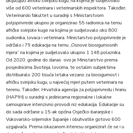
uključujući afričku svinjsku kugu, na kojima je sudjelovalo
više od 600 veterinara i veterinarskih inspektora. Također,
Veterinarski fakultet u suradnji s Ministarstvom
poljoprivrede ukupno je organizirao 55 radionica na temu
afričke svinjske kuge na kojima je sudjelovalo oko 800
sudionika, lovaca i veterinara. Ministarstvo poljoprivrede je
održalo i 79 edukacija na temu „Osnove biosigurnosnih
mjera“ na kojima je sudjelovalo ukupno 1 148 polaznika.
Od 2020. godine do danas ovo je Ministarstvo prema
posjednicima životinja, lovcima, te ostalim subjektima
distribuiralo 200 tisuća letaka vezano za biosigurnost i
afričku svinjsku kugu, u najvećoj mjeri putem veterinara na
terenu. Također, Hrvatska agencija za poljoprivredu i hranu
(HAPIH) u suradnji s jedinicama regionalne i lokalne
samouprave intenzivno provodi niz edukacija. Edukacije su
do sada održane u 15-ak općina Osječko-baranjske i
Vukovarsko-srijemske županije i obuhvatile gotovo 600
uzgajivača. Prema iskazanom interesu organizirat će se i u