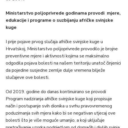
Ministarstvo poljoprivrede godinama provodi mjere,
edukacije i programe o suzbijanju afričke svinjske
kuge
I prije pojave prvog slučaja afričke svinjske kuge u
Hrvatskoj, Ministarstvo poljoprivrede provodilo je brojne
preventivne mjere i aktivnosti kojima se maksimalno
odgodila pojava bolesti na našem teritoriju unatoč činjenici
da pojedine susjedne zemlje dulje vremena bilježe
slučajeve ove bolesti.
Od 2019. godine do danas kontinuirano se provodi
Program nadziranja afričke svinjske kuge koji propisuje
način i postupanje svih dionika u svrhu pravovremenog
poduzimanja svih mjera kako bi se negativan utjecaj ove
bolesti što je više moguće umanjio, a koji uključuje
pretraživanje uzorka podrijetlom od domaćih i divljih svinja