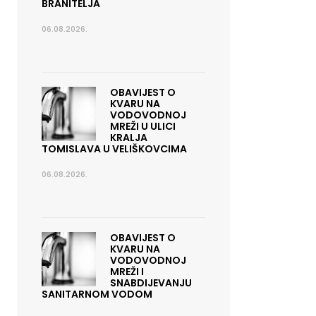
BRANITELJA
06.08.2026.
OBAVIJEST O
KVARU NA
VODOVODNOJ
MREŽI U ULICI
KRALJA
TOMISLAVA U VELIŠKOVCIMA
06.08.2026.
OBAVIJEST O
KVARU NA
VODOVODNOJ
MREŽI I
SNABDIJEVANJU
SANITARNOM VODOM