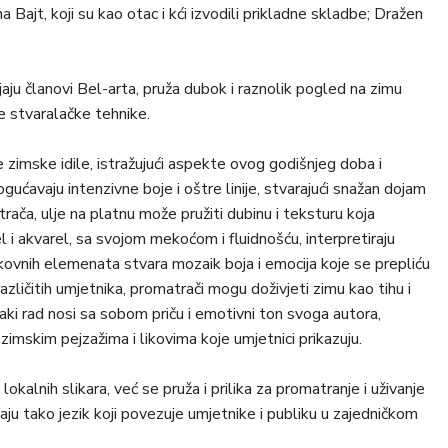
 Bajt, koji su kao otac i kći izvodili prikladne skladbe; Dražen
jaju članovi Bel-arta, pruža dubok i raznolik pogled na zimu
te stvaralačke tehnike.
e zimske idile, istražujući aspekte ovog godišnjeg doba i
ućavaju intenzivne boje i oštre linije, stvarajući snažan dojam
ača, ulje na platnu može pružiti dubinu i teksturu koja
 i akvarel, sa svojom mekoćom i fluidnošću, interpretiraju
kovnih elemenata stvara mozaik boja i emocija koje se prepliću
azličitih umjetnika, promatrači mogu doživjeti zimu kao tihu i
vaki rad nosi sa sobom priču i emotivni ton svoga autora,
zimskim pejzažima i likovima koje umjetnici prikazuju.
alnih slikara, već se pruža i prilika za promatranje i uživanje
aju tako jezik koji povezuje umjetnike i publiku u zajedničkom