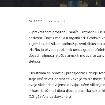
08.12.2023.
|
NOVOSTI
|
U prekrasnom prostoru Palače Gutmann u Belišć
nazivom „Boje zime“, a u organizaciji Gradske kn
kojom lokalni slikari zaokružuju svoj ciklus sli
izložbu je otvorio pročelnik ureda gradonačelni
dosad najljepša izložba zimskih motiva te zahva
Belišća.
Prisutnima se obratio i predsjednik Udruge Ivan 
traje već devet godina te kako je to rijetkost, 
svoje slobodno vrijeme odvajaju učeći slikanje n
slikare, izložena i djela djece polaznika slikarski
(12 g.) i Ana Lacković (8 g.).