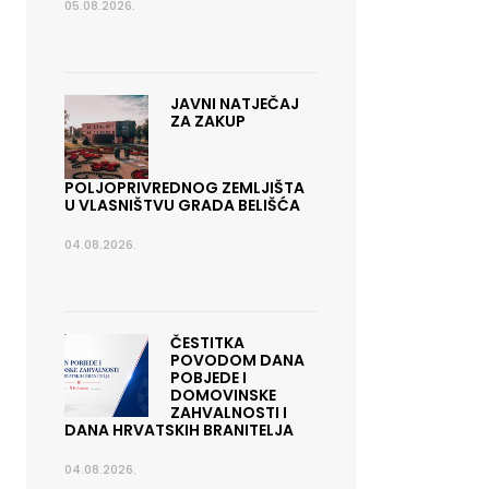
05.08.2026.
JAVNI NATJEČAJ
ZA ZAKUP
POLJOPRIVREDNOG ZEMLJIŠTA
U VLASNIŠTVU GRADA BELIŠĆA
04.08.2026.
ČESTITKA
POVODOM DANA
POBJEDE I
DOMOVINSKE
ZAHVALNOSTI I
DANA HRVATSKIH BRANITELJA
04.08.2026.