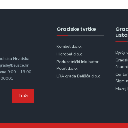
Gradske tvrtke
Gra
ust
Kombel d.o.o.
Dječji 
Hidrobel d.o.o.
publika Hrvatska
Gradska
Poduzetnički Inkubator
rad@belisce.hr
čitaon
Polet d.o.o.
kama 9:00 – 13:00
Centar
LRA grada Belišća d.o.o.
600001
Sigmu
Muzej 
Traži