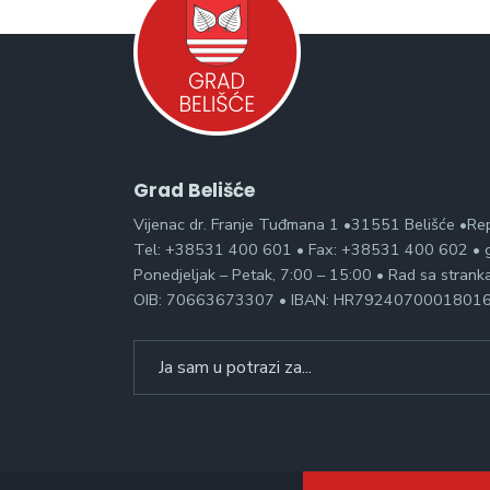
Grad Belišće
Vijenac dr. Franje Tuđmana 1 •31551 Belišće •Re
Tel: +38531 400 601 • Fax: +38531 400 602 • g
Ponedjeljak – Petak, 7:00 – 15:00 • Rad sa stran
OIB: 70663673307 • IBAN: HR7924070001801
Search
for: