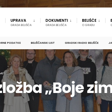
UPRAVA
DOKUMENTI
BELIŠĆE
GRADA BELIŠĆA
GRADA BELIŠĆA
O GRADU
ORNE PODATKE
BELIŠĆANSKI LIST
GRADSKI RADIO BELIŠĆE
JA
ME“
zložba „Boje zi