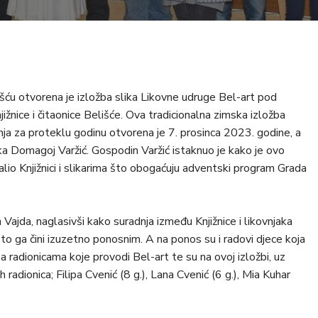
u otvorena je izložba slika Likovne udruge Bel-art pod
jižnice i čitaonice Belišće. Ova tradicionalna zimska izložba
kanja za proteklu godinu otvorena je 7. prosinca 2023. godine, a
ka Domagoj Varžić. Gospodin Varžić istaknuo je kako je ovo
lio Knjižnici i slikarima što obogaćuju adventski program Grada
Vajda, naglasivši kako suradnja između Knjižnice i likovnjaka
što ga čini izuzetno ponosnim. A na ponos su i radovi djece koja
a radionicama koje provodi Bel-art te su na ovoj izložbi, uz
h radionica; Filipa Cvenić (8 g.), Lana Cvenić (6 g.), Mia Kuhar