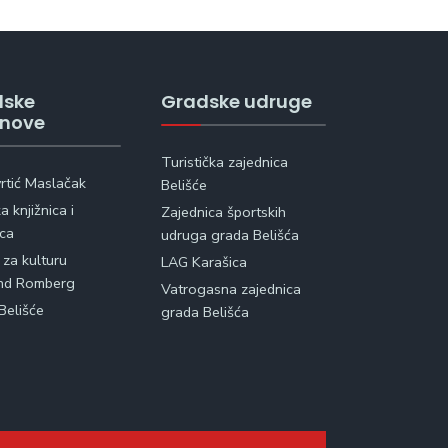
dske
Gradske udruge
anove
Turistička zajednica
vrtić Maslačak
Belišće
 knjižnica i
Zajednica športskih
ica
udruga grada Belišća
 za kulturu
LAG Karašica
nd Romberg
Vatrogasna zajednica
Belišće
grada Belišća