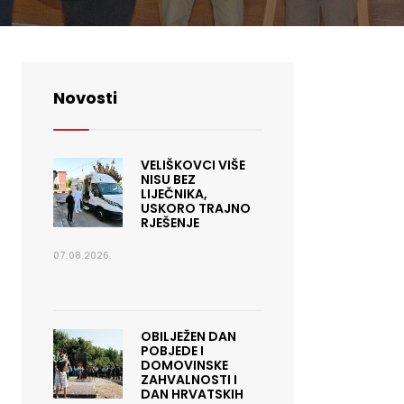
Novosti
VELIŠKOVCI VIŠE
NISU BEZ
LIJEČNIKA,
USKORO TRAJNO
RJEŠENJE
07.08.2026.
OBILJEŽEN DAN
POBJEDE I
DOMOVINSKE
ZAHVALNOSTI I
DAN HRVATSKIH