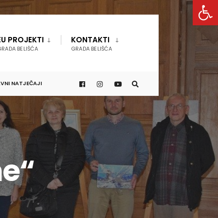
Open 
EU PROJEKTI
KONTAKTI
GRADA BELIŠĆA
GRADA BELIŠĆA
VNI NATJEČAJI
me“