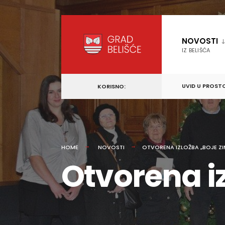
content
Skip
to
NOVOSTI
content
IZ BELIŠĆA
UVID U PROST
KORISNO:
HOME
NOVOSTI
OTVORENA IZLOŽBA „BOJE ZI
Otvorena i