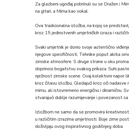
Za glazbeni ugođaj pobrinuli su se Dražen i Mirna
na gitari, a Mirna kao vokal.
Ova tradicionalna izložba, na kojoj se predstavl
kroz 15 jedinstvenih umjetničkih izraza i različi
Svaki umjetnik je donio svoje autentično viđenj
njegove specifičnosti. Tehnike poput akrila omog
zimske atmosfere. S druge strane u oku promatr
doprinosi bogatstvu svakog prikaza. Suhi pastel
nježnost zimske scene. Ovaj kolektivni napor li
kroz čitavu izložbu. Gledajući kroz oči nadasve r
mirnu, ali istovremeno energičnu i dinamičnu. S
stvarajući dublje razumijevanje i povezanost sa 
Izložbom ne samo da se promovira kreativnost lok
u različitim izrazima umjetnosti. Boje zime post
doživljaju ovog inspirativnog godišnjeg doba.