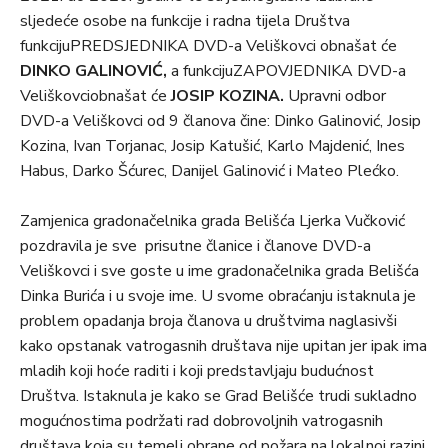
sljedeće osobe na funkcije i radna tijela Društva
funkcijuPREDSJEDNIKA DVD-a Veliškovci obnašat će
DINKO GALINOVIĆ,
a funkcijuZAPOVJEDNIKA DVD-a
Veliškovciobnašat će
JOSIP KOZINA.
Upravni odbor
DVD-a Veliškovci od 9 članova čine: Dinko Galinović, Josip
Kozina, Ivan Torjanac, Josip Katušić, Karlo Majdenić, Ines
Habus, Darko Šćurec, Danijel Galinović i Mateo Plećko.
Zamjenica gradonačelnika grada Belišća Ljerka Vučković
pozdravila je sve prisutne članice i članove DVD-a
Veliškovci i sve goste u ime gradonačelnika grada Belišća
Dinka Burića i u svoje ime. U svome obraćanju istaknula je
problem opadanja broja članova u društvima naglasivši
kako opstanak vatrogasnih društava nije upitan jer ipak ima
mladih koji hoće raditi i koji predstavljaju budućnost
Društva. Istaknula je kako se Grad Belišće trudi sukladno
mogućnostima podržati rad dobrovoljnih vatrogasnih
društava koja su temelj obrane od požara na lokalnoj razini.