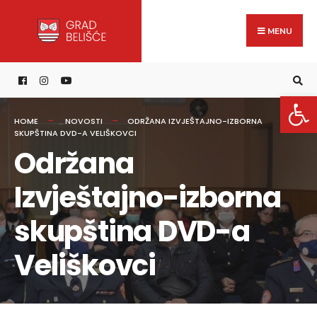
Search
content
Skip
for:
to
MENU
content
Open 
HOME
NOVOSTI
ODRŽANA IZVJEŠTAJNO-IZBORNA
SKUPŠTINA DVD-A VELIŠKOVCI
Održana
Izvještajno-izborna
skupština DVD-a
Veliškovci