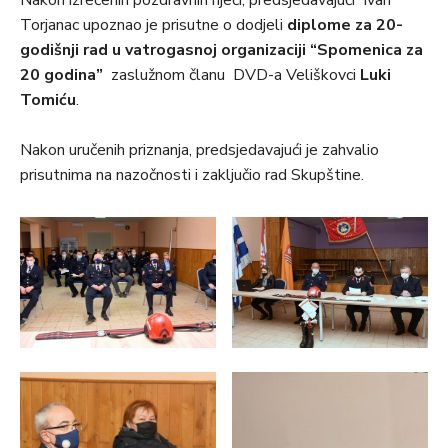
Nakon izrečenih pozdravnih riječi, predsjedavajući Ivan
Torjanac upoznao je prisutne o dodjeli
diplome za 20-
godišnji rad u vatrogasnoj organizaciji “Spomenica za
20 godina”
zaslužnom članu DVD-a Veliškovci
Luki
Tomiću
.
Nakon uručenih priznanja, predsjedavajući je zahvalio
prisutnima na nazočnosti i zaključio rad Skupštine.