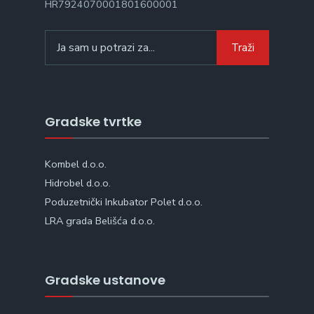
HR7924070001801600001
Search
Traži
for:
Gradske tvrtke
Kombel d.o.o.
Hidrobel d.o.o.
Poduzetnički Inkubator Polet d.o.o.
LRA grada Belišća d.o.o.
Gradske ustanove