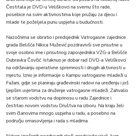
Čestitala je DVD-u Veliškovci na svemu što rade,
posebice na svim aktivnostima koje pružaju za djecu i
mlade te poželjela punu uspjeha u budućnosti.
Nazočnima se obratio i predsjednik Vatrogasne zajednice
grada Belišća Nikica Mužević pozdravivši sve prisutne u
svoje osobno ime i prisutnog zapovjednika VZG-a Belišće
Dubravka Čovčić. Istaknuo je dobar rad DVD-a Veliškovci
na održavanju operativne spremnosti i drugih aktivnosti u
mjestu. Iznio je informacije o Kampu vatrogasne mladeži u
Fažani, gdje se planiraju građevinski radovi na uređenju i još
ljepšim uvjetima za druženje vatrogasne mladeži. Zahvalio
se starom vodstvu na doprinosu u radu Zajednice i
čestitao novom vodstvu Društva na izboru. Na kraju želi
svim članovima mnogo uspjeha u radu, a posebno na
području omasovljenja i rada s mladima.