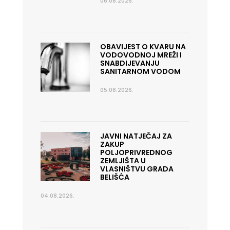
06.08.2026.
OBAVIJEST O KVARU NA
VODOVODNOJ MREŽI I
SNABDIJEVANJU
SANITARNOM VODOM
05.08.2026.
JAVNI NATJEČAJ ZA
ZAKUP
POLJOPRIVREDNOG
ZEMLJIŠTA U
VLASNIŠTVU GRADA
BELIŠĆA
04.08.2026.