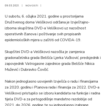
09.03.2021.
|
NOVOSTI
|
U subotu, 6. ožujka 2021. godine u prostorijama
Društvenog doma Veliškovci održana je Izvještajno-
izborna skupština DVD-a Veliškovci uz nazočnost
operativnih članova i poštivanje svih propisanih
epidemioloških mjera u zaštiti od COVIDA-19.
Skupštini DVD-a Veliškovci nazočila je zamjenica
gradonačelnika grada Belišća Ljerka Vučković, predsjednik i
zapovjednik Vatrogasne zajednice grada Belišće Nikica
Mužević i Dubravko Čovčić.
Nakon jednoglasno usvojenih Izvješća o radu i financijama
za 2020. godinu i Planova rada i financija za 2022. DVD-a
Veliškovci pristupilo se izboru kandidata na funkcije i radna
tijela DVD-a za petogodišnje mandatno razdoblje od
2021. do 2026. godine te su jednoglasno izabrane