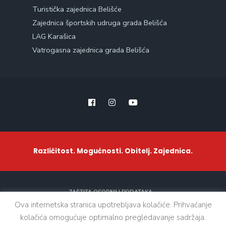
Turistička zajednica Belišće
Zajednica športskih udruga grada Belišća
LAG Karašica
Vatrogasna zajednica grada Belišća
Različitost. Mogućnosti. Obitelj. Zajednica.
ZAŠTITA OSOBNIH PODATAKA
Ova internetska stranica upotrebljava kolačiće. Prihvaćanje
kolačića omogućuje optimalno pregledavanje sadržaja.