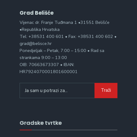
Grad Belišće
Vijenac dr. Franje Tuđmana 1 •31551 Belišće
•Republika Hrvatska
Tel: +38531 400 601 • Fax: +38531 400 602 •
grad@belisce.hr
Ponedjeljak – Petak, 7:00 – 15:00 • Rad sa
strankama 9:00 – 13:00
OIB: 70663673307 • IBAN:
HR7924070001801600001
Search
Traži
for:
Gradske tvrtke