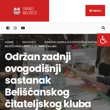
Search
content
Skip
for:
to
MENU
content
Open 
HOME
NOVOSTI
ODRŽAN ZADNJI OVOGODIŠNJI SASTANAK
BELIŠĆANSKOG ČITATELJSKOG KLUBA
Održan zadnji
ovogodišnji
sastanak
Belišćanskog
čitateljskog kluba