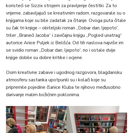
koristeći se Sizzix strojem za pravljenje čestitki. Za to
vrijeme, zabavljajući se kreativnim radom, razgovarale su o
knjigama koje su bile zadatak za čitanje. Ovoga puta čitale
su čak tri knjige – obiteljski roman „Dobar dan, ljepoto“,
triler „Braneći Jacoba“ i zavičajnu knjigu „Pogled unatrag“
autorice Anice Puljek iz Belišća. Od tih naslova najviše im
se svidio roman „Dobar dan, ljepoto“, no i ostale dvije
knjige dobile su dobre kritike i ocjene.
Osim kreativne zabave i ugodnog razgovora, blagdansku
atmosferu sastanka upotpunili su i kolači koje su
pripremile pojedine članice Kluba te njihovo međusobno
darivanje malim božićnim poklonima.