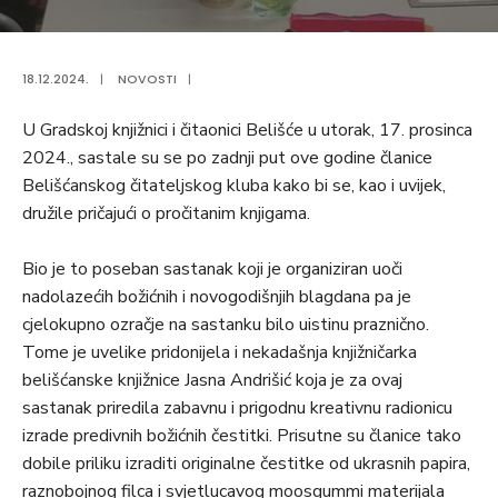
18.12.2024.
|
NOVOSTI
|
U Gradskoj knjižnici i čitaonici Belišće u utorak, 17. prosinca
2024., sastale su se po zadnji put ove godine članice
Belišćanskog čitateljskog kluba kako bi se, kao i uvijek,
družile pričajući o pročitanim knjigama.
Bio je to poseban sastanak koji je organiziran uoči
nadolazećih božićnih i novogodišnjih blagdana pa je
cjelokupno ozračje na sastanku bilo uistinu praznično.
Tome je uvelike pridonijela i nekadašnja knjižničarka
belišćanske knjižnice Jasna Andrišić koja je za ovaj
sastanak priredila zabavnu i prigodnu kreativnu radionicu
izrade predivnih božićnih čestitki. Prisutne su članice tako
dobile priliku izraditi originalne čestitke od ukrasnih papira,
raznobojnog filca i svjetlucavog moosgummi materijala