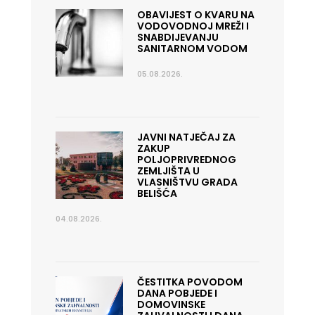
OBAVIJEST O KVARU NA
VODOVODNOJ MREŽI I
SNABDIJEVANJU
SANITARNOM VODOM
05.08.2026.
JAVNI NATJEČAJ ZA
ZAKUP
POLJOPRIVREDNOG
ZEMLJIŠTA U
VLASNIŠTVU GRADA
BELIŠĆA
04.08.2026.
ČESTITKA POVODOM
DANA POBJEDE I
DOMOVINSKE