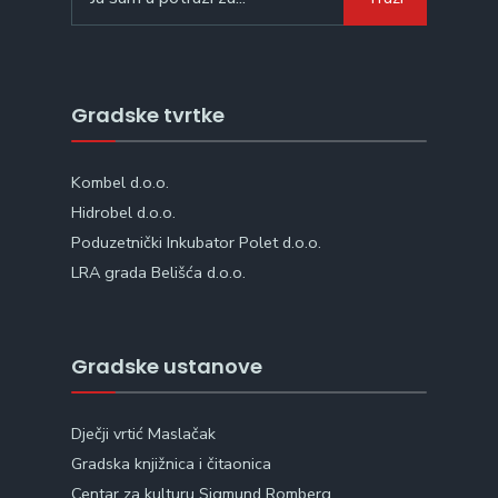
for:
Gradske tvrtke
Kombel d.o.o.
Hidrobel d.o.o.
Poduzetnički Inkubator Polet d.o.o.
LRA grada Belišća d.o.o.
Gradske ustanove
Dječji vrtić Maslačak
Gradska knjižnica i čitaonica
Centar za kulturu Sigmund Romberg