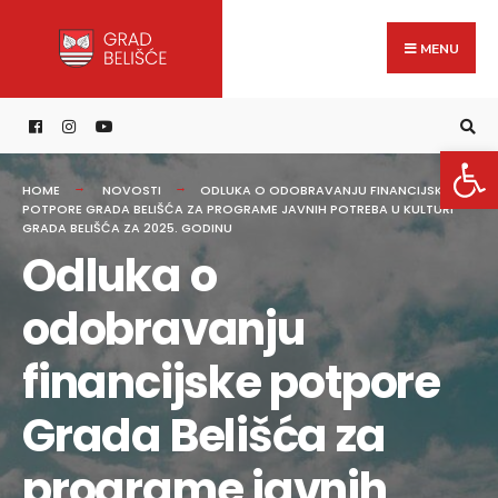
Search
content
Skip
for:
to
MENU
content
Open 
HOME
NOVOSTI
ODLUKA O ODOBRAVANJU FINANCIJSKE
POTPORE GRADA BELIŠĆA ZA PROGRAME JAVNIH POTREBA U KULTURI
GRADA BELIŠĆA ZA 2025. GODINU
Odluka o
odobravanju
financijske potpore
Grada Belišća za
programe javnih