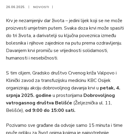
26.06.2025.
|
NOVOSTI
|
Krv je nezamjenjiv dar života – jedini lijek koji se ne može
proizvesti umjetnim putem. Svaka doza krvi može spasiti
do tri života, a darivatelji su ključna poveznica između
bolesnika i njihove zajednice na putu prema ozdravljenju.
Davanjem krvi promiču se vrijednosti solidarnosti,
humanosti i nesebičnosti.
S tim ciljem, Gradsko društvo Crvenog križa Valpovo i
Klinički zavod za transfuzijsku medicinu KBC Osijek
organiziraju akciju dobrovoljnog davanja krvi u
petak, 4.
srpnja 2025. godine
u prostorijama
Dobrovoljnog
vatrogasnog društva Belišće
(Željeznička ul. 11,
Belišće),
od 9:00 do 15:00 sati.
Pozivamo sve građane da odvoje samo 15 minuta i time
pruže priliku za život onima kojima je najpotrebnije.