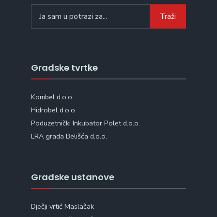
Search
Traži
for:
Gradske tvrtke
Kombel d.o.o.
Hidrobel d.o.o.
Poduzetnički Inkubator Polet d.o.o.
LRA grada Belišća d.o.o.
Gradske ustanove
Dječji vrtić Maslačak