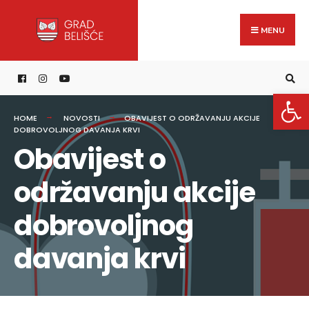
Search
content
Skip
for:
to
MENU
content
Open 
HOME
NOVOSTI
OBAVIJEST O ODRŽAVANJU AKCIJE
DOBROVOLJNOG DAVANJA KRVI
Obavijest o
održavanju akcije
dobrovoljnog
davanja krvi