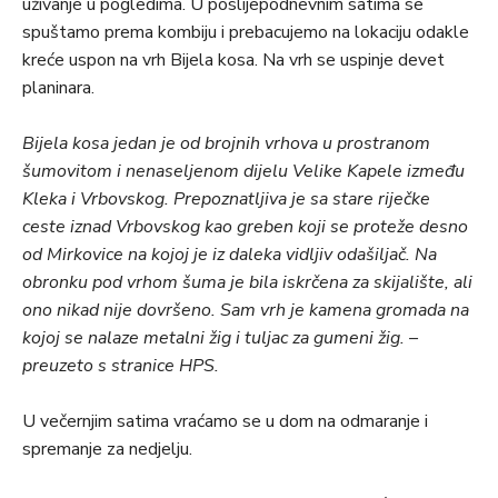
uživanje u pogledima. U poslijepodnevnim satima se
spuštamo prema kombiju i prebacujemo na lokaciju odakle
kreće uspon na vrh Bijela kosa. Na vrh se uspinje devet
planinara.
Bijela kosa jedan je od brojnih vrhova u prostranom
šumovitom i nenaseljenom dijelu Velike Kapele između
Kleka i Vrbovskog. Prepoznatljiva je sa stare riječke
ceste iznad Vrbovskog kao greben koji se proteže desno
od Mirkovice na kojoj je iz daleka vidljiv odašiljač. Na
obronku pod vrhom šuma je bila iskrčena za skijalište, ali
ono nikad nije dovršeno. Sam vrh je kamena gromada na
kojoj se nalaze metalni žig i tuljac za gumeni žig. –
preuzeto s stranice HPS.
U večernjim satima vraćamo se u dom na odmaranje i
spremanje za nedjelju.