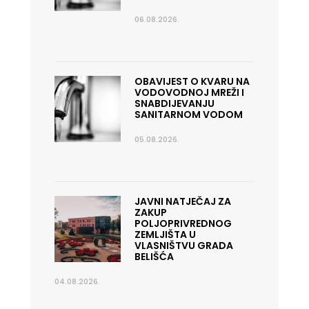
06.08.2026.
OBAVIJEST O KVARU NA
VODOVODNOJ MREŽI I
SNABDIJEVANJU
SANITARNOM VODOM
05.08.2026.
JAVNI NATJEČAJ ZA
ZAKUP
POLJOPRIVREDNOG
ZEMLJIŠTA U
VLASNIŠTVU GRADA
BELIŠĆA
04.08.2026.