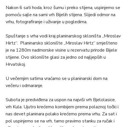
Nakon 6 sati hoda, kroz šumu i preko stijena, uspinjemo se
pomoću sajle na sami vrh Bijelih stijena. Slijedi odmor na
vrhu, fotografiranje i uživanje u pogledima.
Spuštanje s vrha vodi kraj planinarskog skloništa „Miroslav
Hirtz“. Planinarsko sklonište „Miroslav Hirtz“ smješteno
je na 1280m nadmorske visine u rezervatu prirode Bijele
stijene. Ovo sklonište glasi za jedno od najljepših u
Hrvatskoj.
U večernjim satima vraćamo se u planinarski dom na
večeru i odmaranje.
Subota je predviđena za uspon na najviši vrh Bjelolasice,
vrh Kula. Ujutro krećemo kombijem prema polaznoj točki i
nas devet planinara polako krećemo prema vrhu. Za sat i
pol uspinjemo se na vrh, tamo pravimo stanku za ručak i