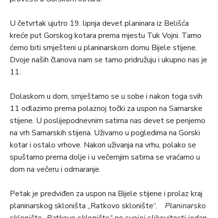
U četvrtak ujutro 19. lipnja devet planinara iz Belišća
kreće put Gorskog kotara prema mjestu Tuk Vojni. Tamo
ćemo biti smješteni u planinarskom domu Bijele stijene.
Dvoje naših članova nam se tamo pridružuju i ukupno nas je
11.
Dolaskom u dom, smještamo se u sobe i nakon toga svih
11 odlazimo prema polaznoj točki za uspon na Samarske
stijene. U poslijepodnevnim satima nas devet se penjemo
na vrh Samarskih stijena. Uživamo u pogledima na Gorski
kotar i ostalo vrhove. Nakon uživanja na vrhu, polako se
spuštamo prema dolje i u večernjim satima se vraćamo u
dom na večeru i odmaranje.
Petak je predviđen za uspon na Bijele stijene i prolaz kraj
planinarskog skloništa „Ratkovo sklonište“.
Planinarsko