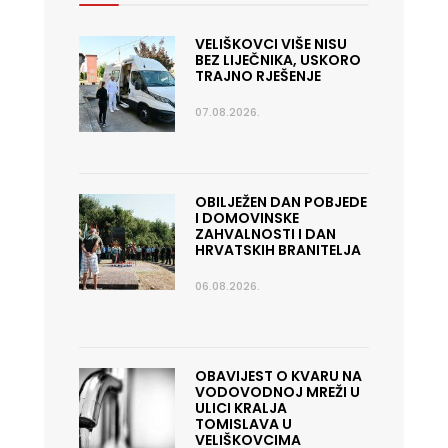
VELIŠKOVCI VIŠE NISU
BEZ LIJEČNIKA, USKORO
TRAJNO RJEŠENJE
07.08.2026.
OBILJEŽEN DAN POBJEDE
I DOMOVINSKE
ZAHVALNOSTI I DAN
HRVATSKIH BRANITELJA
06.08.2026.
OBAVIJEST O KVARU NA
VODOVODNOJ MREŽI U
ULICI KRALJA
TOMISLAVA U
VELIŠKOVCIMA