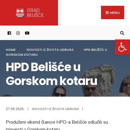
Search
content
Skip
for:
to
MENU
content
Open 
HOME
NOVOSTI IZ ŽIVOTA UDRUGA
HPD BELIŠĆE U
GORSKOM KOTARU
HPD Belišće u
Gorskom kotaru
27.06.2025.
|
NOVOSTI IZ ŽIVOTA UDRUGA
|
Produženi vikend članovi HPD-a Belišće odlučili su
provesti u Gorskom kotaru.