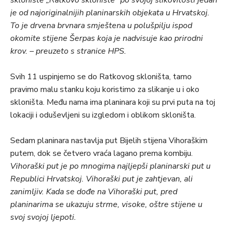
sklonište „Ratkovo sklonište“ po svojoj slikovitosti jedan
je od najoriginalnijih planinarskih objekata u Hrvatskoj.
To je drvena brvnara smještena u polušpilju ispod
okomite stijene Šerpas koja je nadvisuje kao prirodni
krov. – preuzeto s stranice HPS.
Svih 11 uspinjemo se do Ratkovog skloništa, tamo
pravimo malu stanku koju koristimo za slikanje u i oko
skloništa. Među nama ima planinara koji su prvi puta na toj
lokaciji i oduševljeni su izgledom i oblikom skloništa.
Sedam planinara nastavlja put Bijelih stijena Vihoraškim
putem, dok se četvero vraća lagano prema kombiju.
Vihoraški put je po mnogima najljepši planinarski put u
Republici Hrvatskoj. Vihoraški put je zahtjevan, ali
zanimljiv. Kada se dođe na Vihoraški put, pred
planinarima se ukazuju strme, visoke, oštre stijene u
svoj svojoj ljepoti.