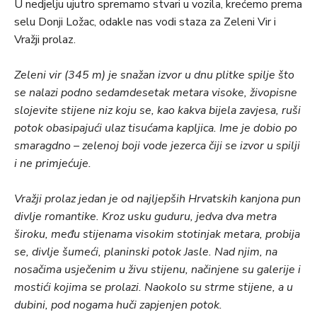
U nedjelju ujutro spremamo stvari u vozila, krećemo prema
selu Donji Ložac, odakle nas vodi staza za Zeleni Vir i
Vražji prolaz.
Zeleni vir (345 m) je snažan izvor u dnu plitke spilje što
se nalazi podno sedamdesetak metara visoke, živopisne
slojevite stijene niz koju se, kao kakva bijela zavjesa, ruši
potok obasipajući ulaz tisućama kapljica. Ime je dobio po
smaragdno – zelenoj boji vode jezerca čiji se izvor u spilji
i ne primjećuje.
Vražji prolaz jedan je od najljepših Hrvatskih kanjona pun
divlje romantike. Kroz usku guduru, jedva dva metra
široku, među stijenama visokim stotinjak metara, probija
se, divlje šumeći, planinski potok Jasle. Nad njim, na
nosačima usječenim u živu stijenu, načinjene su galerije i
mostići kojima se prolazi. Naokolo su strme stijene, a u
dubini, pod nogama huči zapjenjen potok.