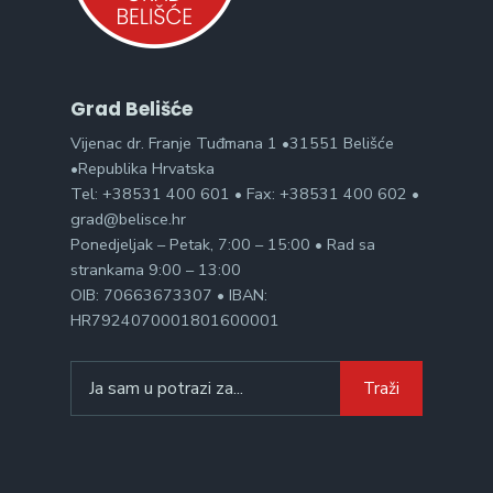
Grad Belišće
Vijenac dr. Franje Tuđmana 1 •31551 Belišće
•Republika Hrvatska
Tel: +38531 400 601 • Fax: +38531 400 602 •
grad@belisce.hr
Ponedjeljak – Petak, 7:00 – 15:00 • Rad sa
strankama 9:00 – 13:00
OIB: 70663673307 • IBAN:
HR7924070001801600001
Search
Traži
for: