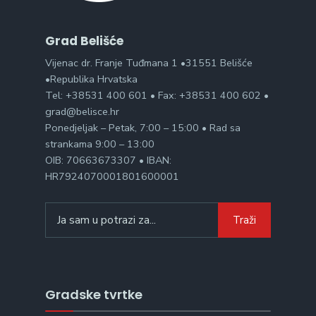
Grad Belišće
Vijenac dr. Franje Tuđmana 1 •31551 Belišće
•Republika Hrvatska
Tel: +38531 400 601 • Fax: +38531 400 602 •
grad@belisce.hr
Ponedjeljak – Petak, 7:00 – 15:00 • Rad sa
strankama 9:00 – 13:00
OIB: 70663673307 • IBAN:
HR7924070001801600001
Search
Traži
for:
Gradske tvrtke