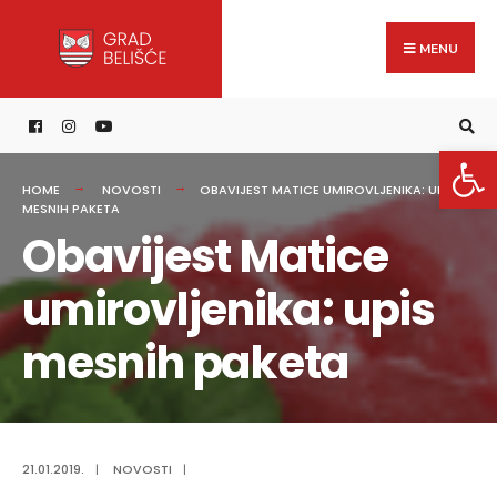
Search
content
Skip
for:
to
MENU
content
Open 
HOME
NOVOSTI
OBAVIJEST MATICE UMIROVLJENIKA: UPIS
MESNIH PAKETA
Obavijest Matice
umirovljenika: upis
mesnih paketa
21.01.2019.
|
NOVOSTI
|