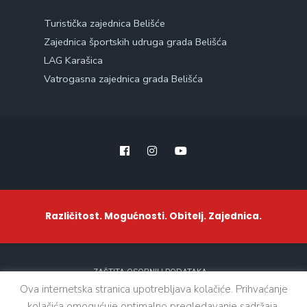
Turistička zajednica Belišće
Zajednica športskih udruga grada Belišća
LAG Karašica
Vatrogasna zajednica grada Belišća
Različitost. Mogućnosti. Obitelj. Zajednica.
ZAŠTITA OSOBNIH PODATAKA
Ova internetska stranica upotrebljava kolačiće. Prihvaćanje
kolačića omogućuje optimalno pregledavanje sadržaja.