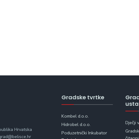
Gradske tvrtke
Gra
ust
Kombel d.o.o.
Dječji 
Hidrobel d.o.o.
publika Hrvatska
Gradska
Poduzetnički Inkubator
rad@belisce.hr
čitaon