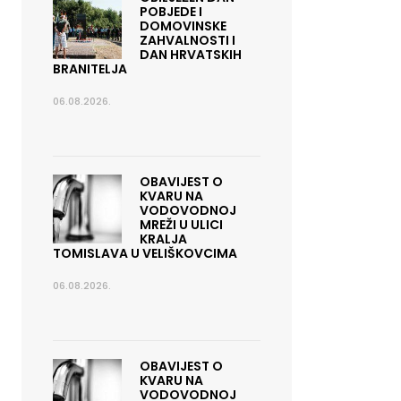
POBJEDE I
DOMOVINSKE
ZAHVALNOSTI I
DAN HRVATSKIH
BRANITELJA
06.08.2026.
OBAVIJEST O
KVARU NA
VODOVODNOJ
MREŽI U ULICI
KRALJA
TOMISLAVA U VELIŠKOVCIMA
06.08.2026.
OBAVIJEST O
KVARU NA
VODOVODNOJ