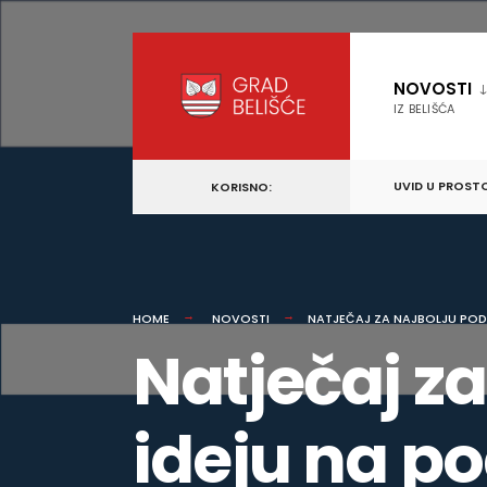
content
Skip
to
NOVOSTI
content
IZ BELIŠĆA
UVID U PROST
KORISNO:
HOME
NOVOSTI
NATJEČAJ ZA NAJBOLJU POD
Natječaj z
ideju na p