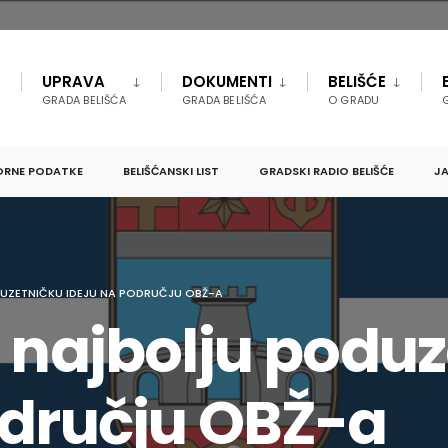
UPRAVA
DOKUMENTI
BELIŠĆE
GRADA BELIŠĆA
GRADA BELIŠĆA
O GRADU
ORNE PODATKE
BELIŠĆANSKI LIST
GRADSKI RADIO BELIŠĆE
JA
UZETNIČKU IDEJU NA PODRUČJU OBŽ-A
a najbolju podu
odručju OBŽ-a