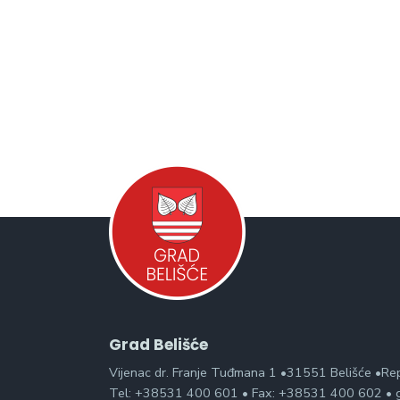
Grad Belišće
Vijenac dr. Franje Tuđmana 1 •31551 Belišće •Re
Tel: +38531 400 601 • Fax: +38531 400 602 • g