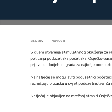
28.10.2021.
|
NOVOSTI
|
S ciljem stvaranja stimulativnog okruženja za ra
poticanja poduzetnika početnika, Osječko-baranj
prijava za dodjelu nagrada za najbolje poduzetn
Na natječaj se mogu javiti poduzetnici početnici
razmišljaju o ulasku u svijet poduzetništva. Za
Natječaj je objavljen na mrežnoj stranici Osječ