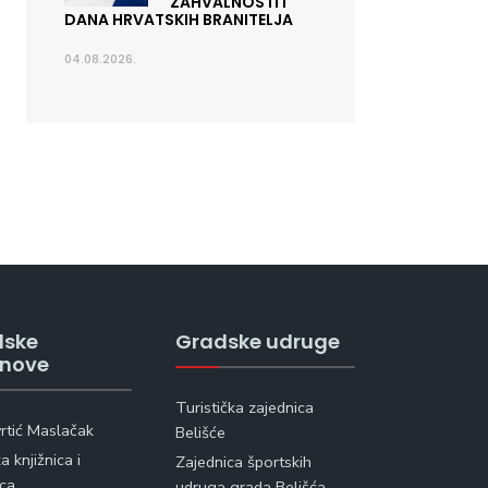
ZAHVALNOSTI I
DANA HRVATSKIH BRANITELJA
04.08.2026.
dske
Gradske udruge
anove
Turistička zajednica
vrtić Maslačak
Belišće
 knjižnica i
Zajednica športskih
ica
udruga grada Belišća