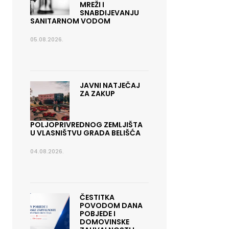
MREŽI I
SNABDIJEVANJU
SANITARNOM VODOM
05.08.2026.
JAVNI NATJEČAJ
ZA ZAKUP
POLJOPRIVREDNOG ZEMLJIŠTA
U VLASNIŠTVU GRADA BELIŠĆA
04.08.2026.
ČESTITKA
POVODOM DANA
POBJEDE I
DOMOVINSKE