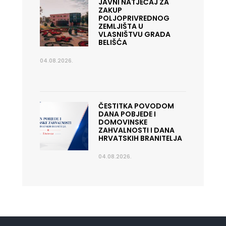
JAVNI NATJEČAJ ZA
ZAKUP
POLJOPRIVREDNOG
ZEMLJIŠTA U
VLASNIŠTVU GRADA
BELIŠĆA
04.08.2026.
ČESTITKA POVODOM
DANA POBJEDE I
DOMOVINSKE
ZAHVALNOSTI I DANA
HRVATSKIH BRANITELJA
04.08.2026.