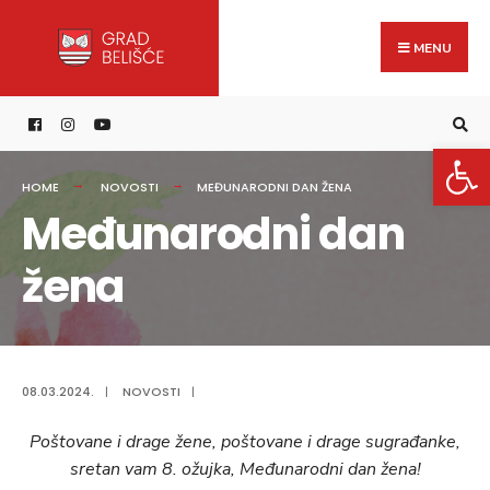
Search
content
Skip
for:
to
MENU
content
Open 
HOME
NOVOSTI
MEĐUNARODNI DAN ŽENA
Međunarodni dan
žena
08.03.2024.
|
NOVOSTI
|
Poštovane i drage žene, poštovane i drage sugrađanke,
sretan vam 8. ožujka, Međunarodni dan žena!