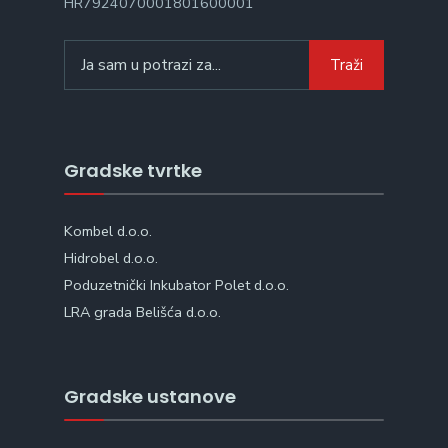
HR7924070001801600001
Search
Traži
for:
Gradske tvrtke
Kombel d.o.o.
Hidrobel d.o.o.
Poduzetnički Inkubator Polet d.o.o.
LRA grada Belišća d.o.o.
Gradske ustanove