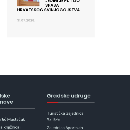
JEDINI JE PUT DO
SPASA
HRVATSKOG SVINJOGOJSTVA
31.07.2026.
dske
Gradske udruge
anove
Turistička zajednica
vrtić Maslačak
Belišće
 knjižnica i
Zajednica športskih