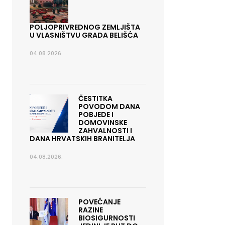
POLJOPRIVREDNOG ZEMLJIŠTA
U VLASNIŠTVU GRADA BELIŠĆA
04.08.2026.
ČESTITKA
POVODOM DANA
POBJEDE I
DOMOVINSKE
ZAHVALNOSTI I
DANA HRVATSKIH BRANITELJA
04.08.2026.
POVEĆANJE
RAZINE
BIOSIGURNOSTI