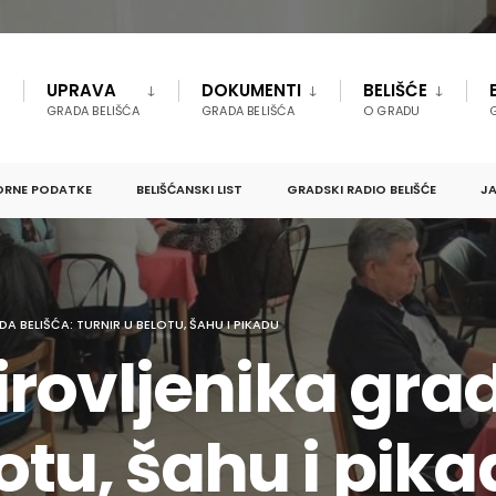
UPRAVA
DOKUMENTI
BELIŠĆE
GRADA BELIŠĆA
GRADA BELIŠĆA
O GRADU
ORNE PODATKE
BELIŠĆANSKI LIST
GRADSKI RADIO BELIŠĆE
JA
 BELIŠĆA: TURNIR U BELOTU, ŠAHU I PIKADU
rovljenika grad
lotu, šahu i pik