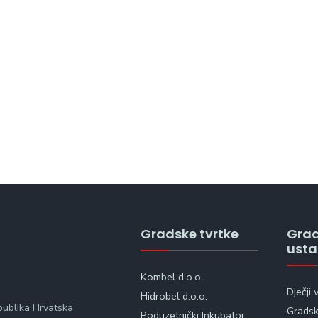
Gradske tvrtke
Gra
ust
Kombel d.o.o.
Dječji 
Hidrobel d.o.o.
publika Hrvatska
Gradska
Poduzetnički Inkubator