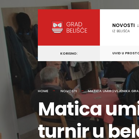
content
Skip
to
NOVOSTI
content
IZ BELIŠĆA
UVID U PROST
KORISNO:
HOME
NOVOSTI
MATICA UMIROVLJENIKA GRADA
Matica umi
turnir u be