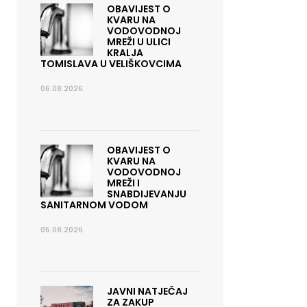
OBAVIJEST O
KVARU NA
VODOVODNOJ
MREŽI U ULICI
KRALJA
TOMISLAVA U VELIŠKOVCIMA
06.08.2026.
OBAVIJEST O
KVARU NA
VODOVODNOJ
MREŽI I
SNABDIJEVANJU
SANITARNOM VODOM
05.08.2026.
JAVNI NATJEČAJ
ZA ZAKUP