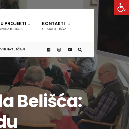
Open 
EU PROJEKTI
KONTAKTI
GRADA BELIŠĆA
GRADA BELIŠĆA
VNI NATJEČAJI
a Belišća:
adu