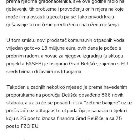
prema riječima gradonačelnika, sve ove godine radio na
rješavanju tih problema i provođenju onih mjera na koje
može i ima ovlasti utjecati pa se tako privodi kraju
rješavanje tri od četiri predložena i naložena rješenja.
U tom smislu novi pročistač komunalnih otpadnih voda,
vrijedan gotovo 13 milijuna eura, ovih dana je počeo s
probnim radom, a novac za njegovu izgradnju (u sklopu
projekta FASEP) je osigurao Grad Belišće, zajedno s EU
sredstvima i državnim institucijama.
Također, u zadnjih nekoliko mjeseci je prema navedenim
preporukama na području Belišća posađeno 866 novih
stabala, a uz to će se posaditi i tzv. “zelene barijere” uz uz
prečistač i uz odlagalište otpada čija je sanacija u tijeku i
koju s 25 posto iznosa financira Grad Belišće, a sa 75
posto FZOIEU.