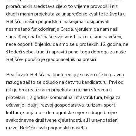
proračunskih sredstava cijelo to vrijeme provodili i niz
drugih manjih projekata za unapređenje kvalitete života u
Belišću i našim prigradskim naseljima i osiguravali
nesmetano funkcioniranje Grada, vjerujem da nam naši
sugrađani, unatoč naše svjesnosti kako nismo savršeni,
neće osporiti činjenicu da smo se u proteklih 12 godina, ne
štedeći sebe, trudili napraviti puno toga dobroga za naše
Belišće- poručio je gradonačelnik na presici.
Prvi čovjek Belišća na konferenciji je naveo i četiri glavna
razloga zašto se odlučio na četvrtu kandidaturu. Prvi od
njih je broj realiziranih projekata u raznim sferama u
proteklih 12 godina: komunalna infrastruktura, briga za
očuvanje i daljnji razvoj gospodarstva, turizam, sport,
kultura, socijalno – demografske mjere i druge brojne
svakodnevne društvene djelatnosti, ali i uravnoteženi
razvoj Belišća i svih prigradskih naselja.