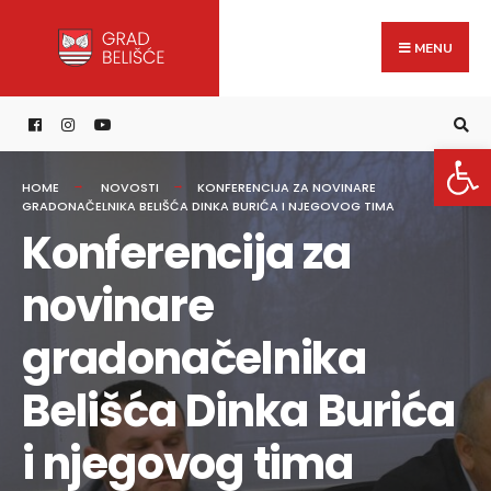
Search
content
Skip
for:
to
MENU
content
Open 
HOME
NOVOSTI
KONFERENCIJA ZA NOVINARE
GRADONAČELNIKA BELIŠĆA DINKA BURIĆA I NJEGOVOG TIMA
Konferencija za
novinare
gradonačelnika
Belišća Dinka Burića
i njegovog tima