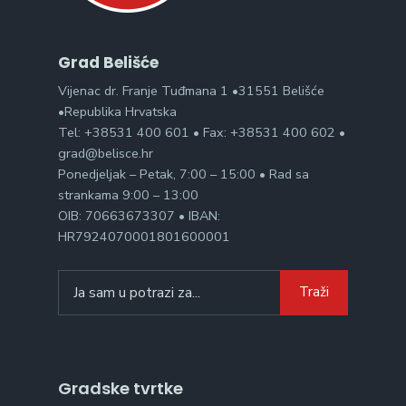
Grad Belišće
Vijenac dr. Franje Tuđmana 1 •31551 Belišće
•Republika Hrvatska
Tel: +38531 400 601 • Fax: +38531 400 602 •
grad@belisce.hr
Ponedjeljak – Petak, 7:00 – 15:00 • Rad sa
strankama 9:00 – 13:00
OIB: 70663673307 • IBAN:
HR7924070001801600001
Search
Traži
for:
Gradske tvrtke