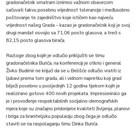
gradonačelnik smatram iznimno važnom obavezom
sačuvati takvu posebnu vrijednost tolerancije i međusobno
poštovanje te zajedništvo koje ističem kao najveću
vrijednost našeg Grada – kazao je gradonačelnik koji je svoj
drugi mandat osvojio sa 71,06 posto glasova, a treći s
82,15 posto glasova birača.
Razloge zbog kojih je odlučio priključiti se timu
gradonačelnika Burića, na konferenciji je otkrio i general
Živko Budimir ne krijući da se u Belišće odlučio vratiti iz
ljubavi prema tom gradu, ali i vidnom napretku koji grad
bilježi posebno u posljednjih 12 godina tijekom kojih je
realizirano gotovo 400 novih projekata. Impresioniralo ga
je i provođenje respektabilnih socijalno-demografskih
mjera koje su značajno pridonijele kvaliteti življenja, planovi
i briga za braniteljsku populaciju zbog čega je odlučio
staviti se na raspolaganju timu Dinka Burića.