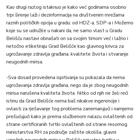
Kao drugi razlog istaknuo je kako već godinama osobno
trpi širenje laži i dezinformacija na društvenim mrežama
raznih političkih opcija u gradu: od HDZ-a, SDP-a i Možemo
koje su se udružile u nakani da, ne samo vlast u Gradu
Belišću nastavi obnašati on sa svojim timom već i lažno i
netočno etiketiraju Grad Belišće kao glavnog krivca za
ugrožavanje zdravlja građana, kvalitete života i stvaranje
neugodnih mirisa.
-Sva dosad provedena ispitivanja su pokazala da nema
ugrožavanja zdravlja građana, nego da je zbog neugodnih
mirisa narušena kvaliteta života. Nitko od njih ne želi reći
istinu da Grad Belišće nema baš nikakve ingerencije i
ovlasti za rješavanje tog problema zanemarujući i namjerno
prešućujući kako je prema službenom nalazu ovlaštenih od
strane certificiranih tvrtki ovlaštenih od strane resornog
ministarstva RH za područje zaštite okoliša, glavni