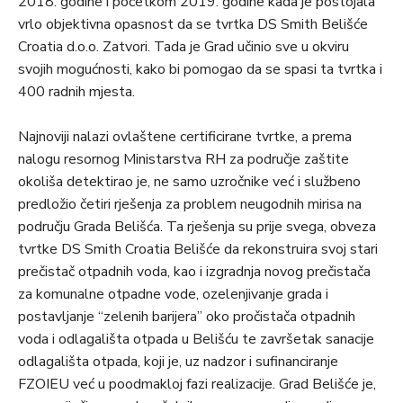
2018. godine i početkom 2019. godine kada je postojala
vrlo objektivna opasnost da se tvrtka DS Smith Belišće
Croatia d.o.o. Zatvori. Tada je Grad učinio sve u okviru
svojih mogućnosti, kako bi pomogao da se spasi ta tvrtka i
400 radnih mjesta.
Najnoviji nalazi ovlaštene certificirane tvrtke, a prema
nalogu resornog Ministarstva RH za područje zaštite
okoliša detektirao je, ne samo uzročnike već i službeno
predložio četiri rješenja za problem neugodnih mirisa na
području Grada Belišća. Ta rješenja su prije svega, obveza
tvrtke DS Smith Croatia Belišće da rekonstruira svoj stari
prečistač otpadnih voda, kao i izgradnja novog prečistača
za komunalne otpadne vode, ozelenjivanje grada i
postavljanje “zelenih barijera” oko pročistača otpadnih
voda i odlagališta otpada u Belišću te završetak sanacije
odlagališta otpada, koji je, uz nadzor i sufinanciranje
FZOIEU već u poodmakloj fazi realizacije. Grad Belišće je,