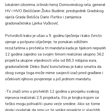
lokalnim izborima, istinski heroj Domovinskog rata, general
HV i HVO Belišćanin Živko Budimir, predsjednik Gradskog
vijeća Grada Belišća Dario Fletko i zamjenica
gradonačelnika Ljerka Vučković.
Potvrdivši kako je ušao u 9. godinu liječenja i kako čvrsto
vjeruje u potpuno izlječenje, te ponukan odličnim
rezultatima u protekla tri mandata kada je tijekom nepunih
12 godina zajedno sa svojim timom realizirao ukupno 362
projekta ukupne vrijednosti više od 88,3 milijuna eura,
gradonačelnik Dinko Burić konstatirao je kako smatra da
zbog svega toga može mirne savjesti izaći pred građane i
očekivati njihovo povjerenje u još jednom mandatu.
-To znači smo u proteklih 12 godina u prosjeku svakog
mjeseca realizirali 2,5 projekata, što je brojka kojom se
teško mogu pohvaliti i puno veće sredine. Ako se tome
doda i podatak da smo uz te velike projekte iz vlastitih