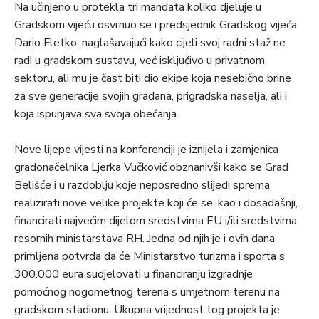
Na učinjeno u protekla tri mandata koliko djeluje u
Gradskom vijeću osvrnuo se i predsjednik Gradskog vijeća
Dario Fletko, naglašavajući kako cijeli svoj radni staž ne
radi u gradskom sustavu, već isključivo u privatnom
sektoru, ali mu je čast biti dio ekipe koja nesebično brine
za sve generacije svojih građana, prigradska naselja, ali i
koja ispunjava sva svoja obećanja.
Nove lijepe vijesti na konferenciji je iznijela i zamjenica
gradonačelnika Ljerka Vučković obznanivši kako se Grad
Belišće i u razdoblju koje neposredno slijedi sprema
realizirati nove velike projekte koji će se, kao i dosadašnji,
financirati najvećim dijelom sredstvima EU i/ili sredstvima
resornih ministarstava RH. Jedna od njih je i ovih dana
primljena potvrda da će Ministarstvo turizma i sporta s
300.000 eura sudjelovati u financiranju izgradnje
pomoćnog nogometnog terena s umjetnom terenu na
gradskom stadionu. Ukupna vrijednost tog projekta je