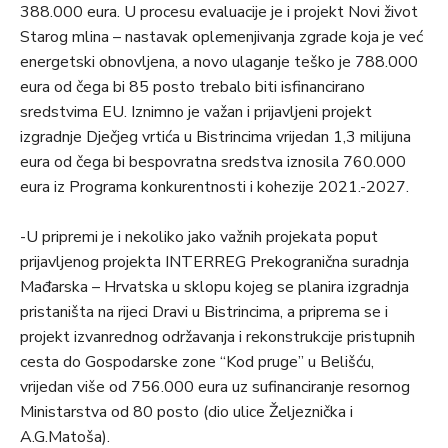
388.000 eura. U procesu evaluacije je i projekt Novi život
Starog mlina – nastavak oplemenjivanja zgrade koja je već
energetski obnovljena, a novo ulaganje teško je 788.000
eura od čega bi 85 posto trebalo biti isfinancirano
sredstvima EU. Iznimno je važan i prijavljeni projekt
izgradnje Dječjeg vrtića u Bistrincima vrijedan 1,3 milijuna
eura od čega bi bespovratna sredstva iznosila 760.000
eura iz Programa konkurentnosti i kohezije 2021.-2027.
-U pripremi je i nekoliko jako važnih projekata poput
prijavljenog projekta INTERREG Prekogranična suradnja
Mađarska – Hrvatska u sklopu kojeg se planira izgradnja
pristaništa na rijeci Dravi u Bistrincima, a priprema se i
projekt izvanrednog održavanja i rekonstrukcije pristupnih
cesta do Gospodarske zone “Kod pruge” u Belišću,
vrijedan više od 756.000 eura uz sufinanciranje resornog
Ministarstva od 80 posto (dio ulice Željeznička i
A.G.Matoša).