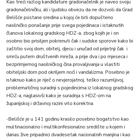
Kao treći razlog kandidature gradonačelnik je naveo svoju
gradonačelničku, ali i ljudsku obvezu da ne dozvoli da Grad
Belišće postane sredina u kojoj će biti dopušteno
nasilničko ponašanje prije svega pojedinaca i istaknutih
članova lokalnog gradskog HDZ-a, zbog kojih je i on
osobno bio prisiljen pokrenuti čak i sudske sporove kako bi
zaštitio svoj dom, obitelj, djecu i unučad od prijetnji čak i
smrću putem društvenih mreža, a prije dva i po mjeseca i
bezprimjernog nasilničkog čina provaljivanja u vlastiti
obiteljski dom pod okriljem noći i vandalizma. Posebno je
istaknuo kako je riječ o nevjerojatnoj, teško razumljivoj,
problematičnoj suradnji s pojedincima iz lokalnog gradskog
HDZ-a, naglasivši kako je suradnja s HDZ-om na
županijskoj i državnoj razini vrlo korektna.
-Belišće je u 141 godinu krasilo posebno bogatstvo kao
multinacionalno i multikonfesionalno središte u kojem i
danas žive pripadnici dvadesetak nacionalnih manjina i kao