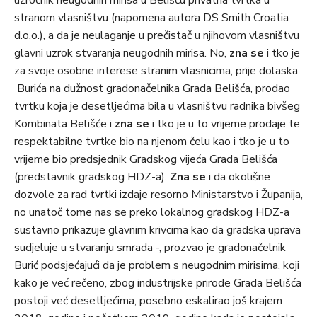
uzročnik neugodnih mirisa u Belišću privatna tvrtka u
stranom vlasništvu (napomena autora DS Smith Croatia
d.o.o.), a da je neulaganje u prečistač u njihovom vlasništvu
glavni uzrok stvaranja neugodnih mirisa. No,
zna se
i tko je
za svoje osobne interese stranim vlasnicima, prije dolaska
Burića na dužnost gradonačelnika Grada Belišća, prodao
tvrtku koja je desetljećima bila u vlasništvu radnika bivšeg
Kombinata Belišće i
zna se
i tko je u to vrijeme prodaje te
respektabilne tvrtke bio na njenom čelu kao i tko je u to
vrijeme bio predsjednik Gradskog vijeća Grada Belišća
(predstavnik gradskog HDZ-a).
Zna se
i da okolišne
dozvole za rad tvrtki izdaje resorno Ministarstvo i Županija,
no unatoč tome nas se preko lokalnog gradskog HDZ-a
sustavno prikazuje glavnim krivcima kao da gradska uprava
sudjeluje u stvaranju smrada -, prozvao je gradonačelnik
Burić podsjećajući da je problem s neugodnim mirisima, koji
kako je već rečeno, zbog industrijske prirode Grada Belišća
postoji već desetljećima, posebno eskalirao još krajem