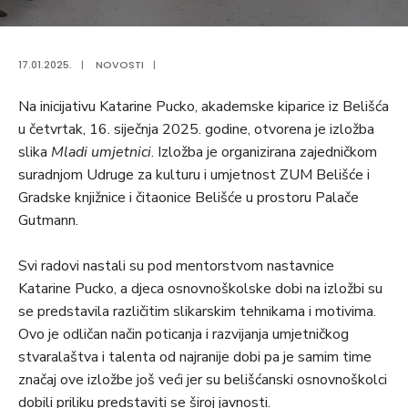
17.01.2025.
|
NOVOSTI
|
Na inicijativu Katarine Pucko, akademske kiparice iz Belišća
u četvrtak, 16. siječnja 2025. godine, otvorena je izložba
slika
Mladi umjetnici
. Izložba je organizirana zajedničkom
suradnjom Udruge za kulturu i umjetnost ZUM Belišće i
Gradske knjižnice i čitaonice Belišće u prostoru Palače
Gutmann.
Svi radovi nastali su pod mentorstvom nastavnice
Katarine Pucko, a djeca osnovnoškolske dobi na izložbi su
se predstavila različitim slikarskim tehnikama i motivima.
Ovo je odličan način poticanja i razvijanja umjetničkog
stvaralaštva i talenta od najranije dobi pa je samim time
značaj ove izložbe još veći jer su belišćanski osnovnoškolci
dobili priliku predstaviti se široj javnosti.