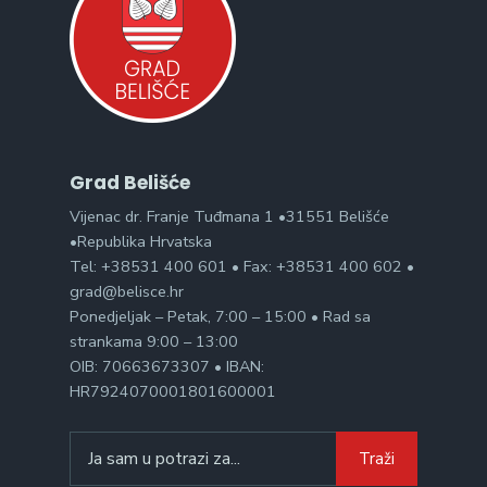
Grad Belišće
Vijenac dr. Franje Tuđmana 1 •31551 Belišće
•Republika Hrvatska
Tel: +38531 400 601 • Fax: +38531 400 602 •
grad@belisce.hr
Ponedjeljak – Petak, 7:00 – 15:00 • Rad sa
strankama 9:00 – 13:00
OIB: 70663673307 • IBAN:
HR7924070001801600001
Search
Traži
for: