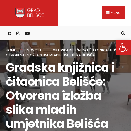
Search
content
Skip
for:
to
MENU
content
Open 
HOME
NOVOSTI
GRADSKA KNJIŽNICA I ČITAONICA BELIŠĆE:
OTVORENA IZLOŽBA SLIKA MLADIH UMJETNIKA BELIŠĆA
Gradska knjižnica i
čitaonica Belišće:
Otvorena izložba
slika mladih
umjetnika Belišća