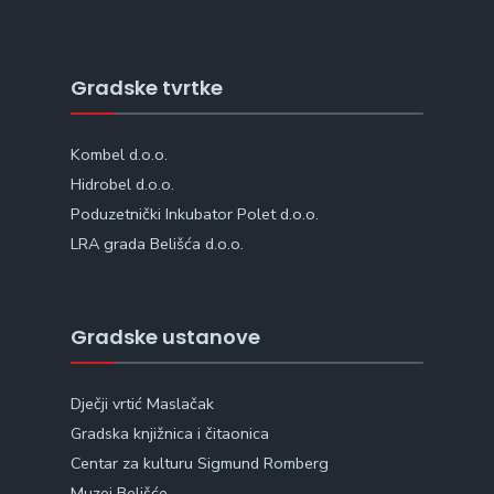
Gradske tvrtke
Kombel d.o.o.
Hidrobel d.o.o.
Poduzetnički Inkubator Polet d.o.o.
LRA grada Belišća d.o.o.
Gradske ustanove
Dječji vrtić Maslačak
Gradska knjižnica i čitaonica
Centar za kulturu Sigmund Romberg
Muzej Belišće