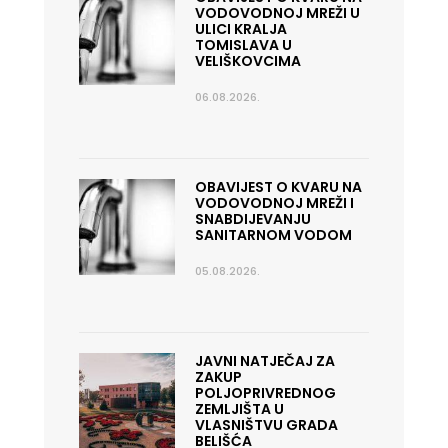
VODOVODNOJ MREŽI U
ULICI KRALJA
TOMISLAVA U
VELIŠKOVCIMA
06.08.2026.
OBAVIJEST O KVARU NA
VODOVODNOJ MREŽI I
SNABDIJEVANJU
SANITARNOM VODOM
05.08.2026.
JAVNI NATJEČAJ ZA
ZAKUP
POLJOPRIVREDNOG
ZEMLJIŠTA U
VLASNIŠTVU GRADA
BELIŠĆA