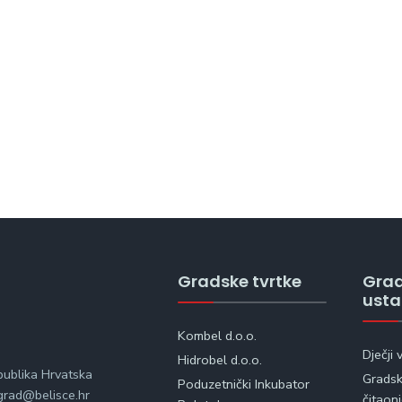
Gradske tvrtke
Gra
ust
Kombel d.o.o.
Dječji 
Hidrobel d.o.o.
publika Hrvatska
Gradska
Poduzetnički Inkubator
rad@belisce.hr
čitaon