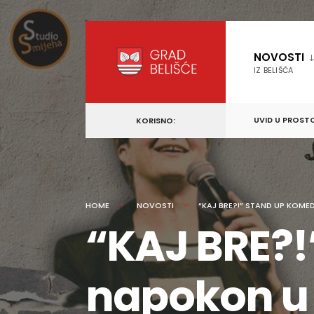
content
Skip
to
NOVOSTI
content
IZ BELIŠĆA
UVID U PROST
KORISNO:
HOME
NOVOSTI
“KAJ BRE?!” STAND UP KOME
“KAJ BRE?!
napokon u 