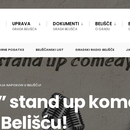
UPRAVA
DOKUMENTI
BELIŠĆE
GRADA BELIŠĆA
GRADA BELIŠĆA
O GRADU
ORNE PODATKE
BELIŠĆANSKI LIST
GRADSKI RADIO BELIŠĆE
JA
DIJA NAPOKON U BELIŠĆU!
” stand up kom
Belišću!