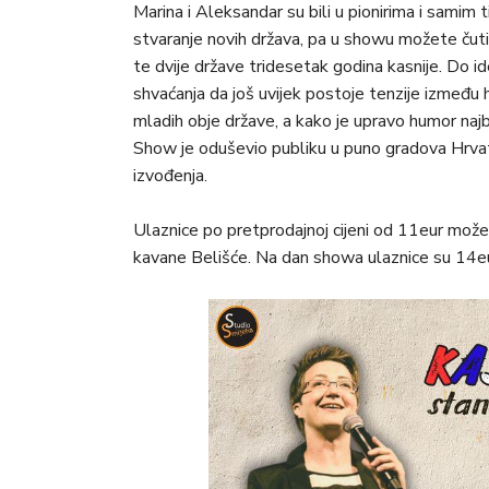
Marina i Aleksandar su bili u pionirima i samim ti
stvaranje novih država, pa u showu možete čuti 
te dvije države tridesetak godina kasnije. Do i
shvaćanja da još uvijek postoje tenzije između 
mladih obje države, a kako je upravo humor najb
Show je oduševio publiku u puno gradova Hrvats
izvođenja.
Ulaznice po pretprodajnoj cijeni od 11eur možete
kavane Belišće. Na dan showa ulaznice su 14eu