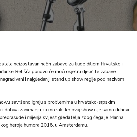
ostala neizostavan način zabave za ljude diljem Hrvatske i
građanke Belišća ponovo će moći osjetiti djelić te zabave.
nagrađivani i najgledaniji stand up show regije pod nazivom
howu savršeno igraju s problemima u hrvatsko-srpskim
li i dobiva zanimaciju za mozak. Jer ovaj show nije samo duhovit
e predrasude i mijenja svijest gledatelja zbog čega je Marina
pskog heroja humora 2018. u Amsterdamu.