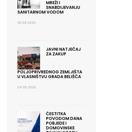
MREŽI I
SNABDIJEVANJU
SANITARNOM VODOM
05.08.2026.
JAVNI NATJEČAJ
ZA ZAKUP
POLJOPRIVREDNOG ZEMLJIŠTA
U VLASNIŠTVU GRADA BELIŠĆA
04.08.2026.
ČESTITKA
POVODOM DANA
POBJEDE I
DOMOVINSKE