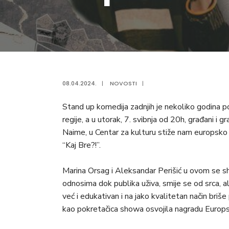
08.04.2024.
|
NOVOSTI
|
Stand up komedija zadnjih je nekoliko godina p
regije, a u utorak, 7. svibnja od 20h, građani i 
Naime, u Centar za kulturu stiže nam europsko 
“Kaj Bre?!”.
Marina Orsag i Aleksandar Perišić u ovom se s
odnosima dok publika uživa, smije se od srca, a
već i edukativan i na jako kvalitetan način briš
kao pokretačica showa osvojila nagradu Euro