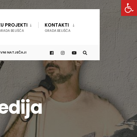
Open 
EU PROJEKTI
KONTAKTI
GRADA BELIŠĆA
GRADA BELIŠĆA
VNI NATJEČAJI
edija