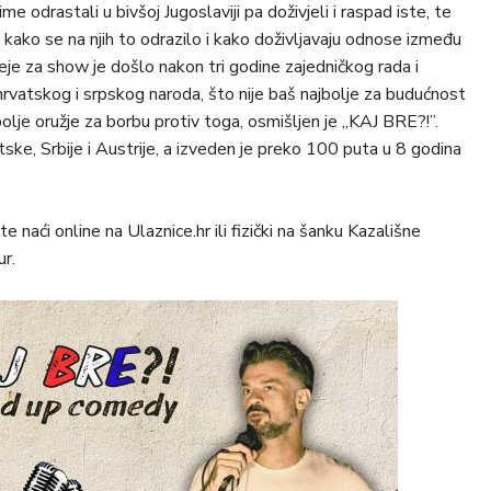
me odrastali u bivšoj Jugoslaviji pa doživjeli i raspad iste, te
kako se na njih to odrazilo i kako doživljavaju odnose između
deje za show je došlo nakon tri godine zajedničkog rada i
hrvatskog i srpskog naroda, što nije baš najbolje za budućnost
olje oružje za borbu protiv toga, osmišljen je „KAJ BRE?!”.
ke, Srbije i Austrije, a izveden je preko 100 puta u 8 godina
 naći online na Ulaznice.hr ili fizički na šanku Kazališne
r.