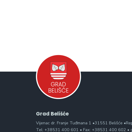
Grad Belišće
Vijenac dr. Franje Tuđmana 1 •31551 Belišće •Re
Tel: +38531 400 601 • Fax: +38531 400 602 • g