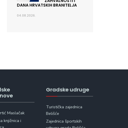
ZAHVALNOSTI I
DANA HRVATSKIH BRANITELJA
04.08.2026.
dske
Gradske udruge
anove
Turistička zajednica
vrtić Maslačak
Belišće
 knjižnica i
Zajednica športskih
ica
udruga grada Belišća