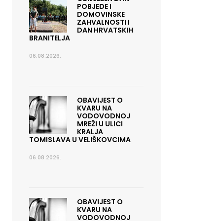
POBJEDE I
DOMOVINSKE
ZAHVALNOSTI I
DAN HRVATSKIH
BRANITELJA
06.08.2026.
OBAVIJEST O
KVARU NA
VODOVODNOJ
MREŽI U ULICI
KRALJA
TOMISLAVA U VELIŠKOVCIMA
06.08.2026.
OBAVIJEST O
KVARU NA
VODOVODNOJ