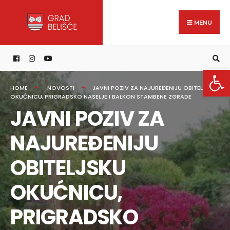
Search
content
Skip
for:
to
MENU
content
Open 
HOME
NOVOSTI
JAVNI POZIV ZA NAJUREĐENIJU OBITELJSKU
OKUĆNICU, PRIGRADSKO NASELJE I BALKON STAMBENE ZGRADE
JAVNI POZIV ZA
NAJUREĐENIJU
OBITELJSKU
OKUĆNICU,
PRIGRADSKO