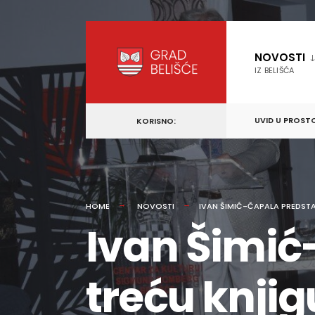
content
Skip
to
NOVOSTI
content
IZ BELIŠĆA
UVID U PROST
KORISNO:
HOME
NOVOSTI
IVAN ŠIMIĆ-ČAPALA PREDSTA
Ivan Šimić
treću knjig