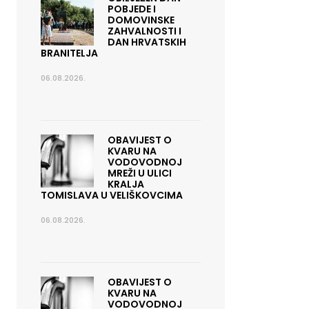
POBJEDE I
DOMOVINSKE
ZAHVALNOSTI I
DAN HRVATSKIH
BRANITELJA
06.08.2026.
OBAVIJEST O
KVARU NA
VODOVODNOJ
MREŽI U ULICI
KRALJA
TOMISLAVA U VELIŠKOVCIMA
06.08.2026.
OBAVIJEST O
KVARU NA
VODOVODNOJ