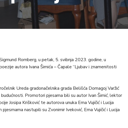
u Sigmund Romberg, u petak, 5. svibnja 2023. godine, u
e poezije autora Ivana Šimića – Čapale “Ljubav i znamenitosti
pročelnik Ureda gradonačelnika grada Belišća Domagoj Varžić
u budućnosti. Promotori pjesama bili su autor Ivan Šimić, lektor
cije Josipa Krišković te autorova unuka Ema Vujičić i Lucija
pjesmama nastupili su Zvonimir Iveković, Ema Vujičić i Lucija