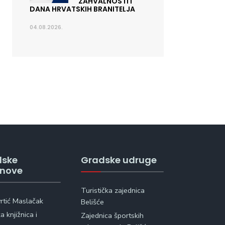
ZAHVALNOSTI I
DANA HRVATSKIH BRANITELJA
04.08.2026.
dske
Gradske udruge
anove
Turistička zajednica
vrtić Maslačak
Belišće
 knjižnica i
Zajednica športskih