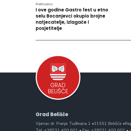
Prethodno:
I ove godine Gastro fest u etno
selu Bocanjevci okupio brojne
natjecatelje, izlagače i
posjetitelje
Grad Belišće
Vijenac dr. Franje Tuđmana 1 •31551 Belišće •Re
Tel: +38531 400 601 • Fax: +38531 400 602 • g