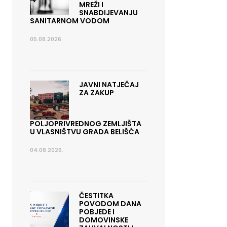
MREŽI I
SNABDIJEVANJU
SANITARNOM VODOM
05.08.2026.
JAVNI NATJEČAJ
ZA ZAKUP
POLJOPRIVREDNOG ZEMLJIŠTA
U VLASNIŠTVU GRADA BELIŠĆA
04.08.2026.
ČESTITKA
POVODOM DANA
POBJEDE I
DOMOVINSKE