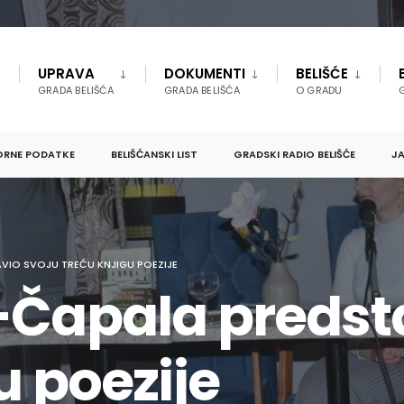
UPRAVA
DOKUMENTI
BELIŠĆE
GRADA BELIŠĆA
GRADA BELIŠĆA
O GRADU
ORNE PODATKE
BELIŠĆANSKI LIST
GRADSKI RADIO BELIŠĆE
JA
VIO SVOJU TREĆU KNJIGU POEZIJE
-Čapala predst
u poezije