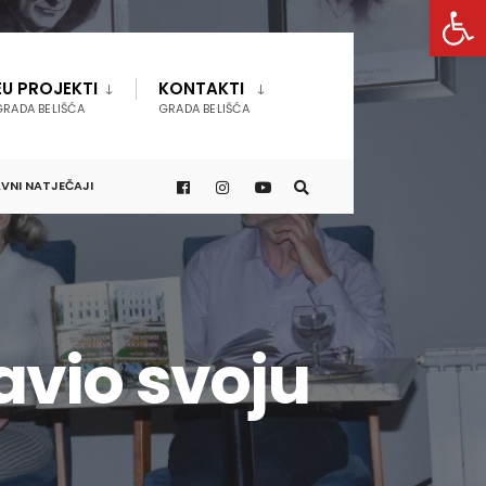
Open 
EU PROJEKTI
KONTAKTI
GRADA BELIŠĆA
GRADA BELIŠĆA
VNI NATJEČAJI
avio svoju