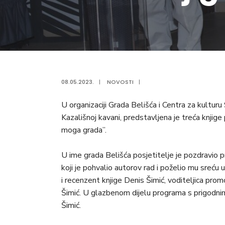
08.05.2023.
|
NOVOSTI
|
U organizaciji Grada Belišća i Centra za kultur
Kazališnoj kavani, predstavljena je treća knjig
moga grada”.
U ime grada Belišća posjetitelje je pozdravio 
koji je pohvalio autorov rad i poželio mu sreću 
i recenzent knjige Denis Šimić, voditeljica promo
Šimić. U glazbenom dijelu programa s prigodnim 
Šimić.