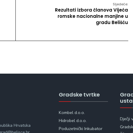
Sljedeće:
Rezultati izbora članova Vijeća
romske nacionalne manjine u
gradu Belišću
Gradske tvrtke
Gra
ust
Kombel d.o.o.
Dječji 
Hidrobel d.o.o.
publika Hrvatska
Gradska
Poduzetnički Inkubator
rad@belisce.hr