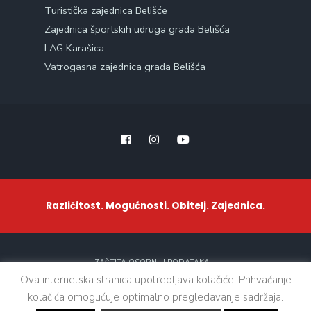
Turistička zajednica Belišće
Zajednica športskih udruga grada Belišća
LAG Karašica
Vatrogasna zajednica grada Belišća
Različitost. Mogućnosti. Obitelj. Zajednica.
ZAŠTITA OSOBNIH PODATAKA
Ova internetska stranica upotrebljava kolačiće. Prihvaćanje
kolačića omogućuje optimalno pregledavanje sadržaja.