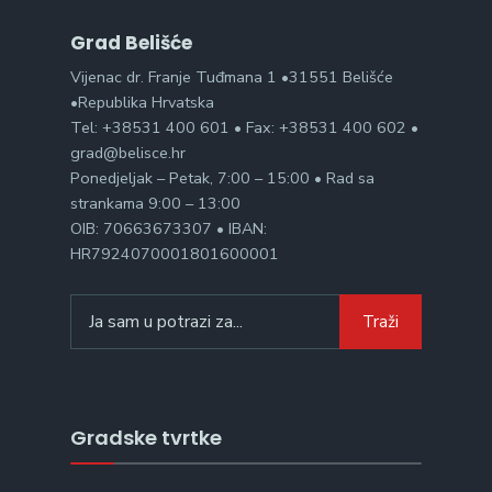
Grad Belišće
Vijenac dr. Franje Tuđmana 1 •31551 Belišće
•Republika Hrvatska
Tel: +38531 400 601 • Fax: +38531 400 602 •
grad@belisce.hr
Ponedjeljak – Petak, 7:00 – 15:00 • Rad sa
strankama 9:00 – 13:00
OIB: 70663673307 • IBAN:
HR7924070001801600001
Search
Traži
for:
Gradske tvrtke