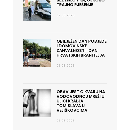
BEZ LIJEČNIKA, USKORO
TRAJNO RJEŠENJE
07.08.2026.
OBILJEŽEN DAN POBJEDE
I DOMOVINSKE
ZAHVALNOSTI I DAN
HRVATSKIH BRANITELJA
06.08.2026.
OBAVIJEST O KVARU NA
VODOVODNOJ MREŽI U
ULICI KRALJA
TOMISLAVA U
VELIŠKOVCIMA
06.08.2026.