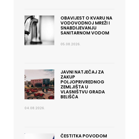
OBAVIJEST O KVARU NA
VODOVODNOJ MREŽI I
SNABDIJEVANJU
SANITARNOM VODOM
05.08.2026.
JAVNI NATJEČAJ ZA
ZAKUP
POLJOPRIVREDNOG
ZEMLJIŠTA U
VLASNIŠTVU GRADA
BELIŠĆA
04.08.2026.
ČESTITKA POVODOM