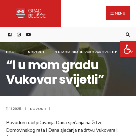
Search
content
Skip
for:
to
MENU
content
Open 
HOME
NOVOSTI
“I U MOM GRADU VUKOVAR SVIJETLI”
“I u mom gradu
Vukovar svijetli”
11.11.2025.
|
NOVOSTI
|
Povodom obilježavanja Dana sjećanja na žrtve
Domovinskog rata i Dana sjećanja na žrtvu Vukovara i