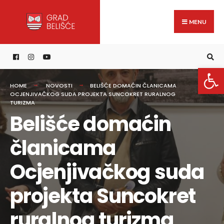
Search
content
Skip
for:
to
MENU
content
Open 
HOME
NOVOSTI
BELIŠĆE DOMAĆIN ČLANICAMA
OCJENJIVAČKOG SUDA PROJEKTA SUNCOKRET RURALNOG
TURIZMA
Belišće domaćin
članicama
Ocjenjivačkog suda
projekta Suncokret
ruralnog turizma