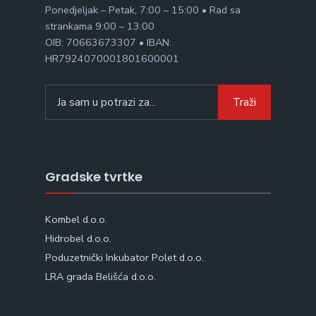
Ponedjeljak – Petak, 7:00 – 15:00 • Rad sa
strankama 9:00 – 13:00
OIB: 70663673307 • IBAN:
HR7924070001801600001
Search
Traži
for:
Gradske tvrtke
Kombel d.o.o.
Hidrobel d.o.o.
Poduzetnički Inkubator Polet d.o.o.
LRA grada Belišća d.o.o.