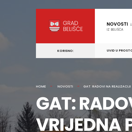
content
Skip
to
NOVOSTI
content
IZ BELIŠĆA
UVID U PROST
KORISNO:
HOME
NOVOSTI
GAT: RADOVI NA REALIZACIJI
GAT: RADOV
VRIJEDNA 