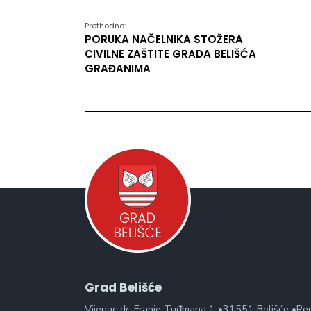
Prethodno:
PORUKA NAČELNIKA STOŽERA
CIVILNE ZAŠTITE GRADA BELIŠĆA
GRAĐANIMA
Grad Belišće
Vijenac dr. Franje Tuđmana 1 •31551 Belišće •Re