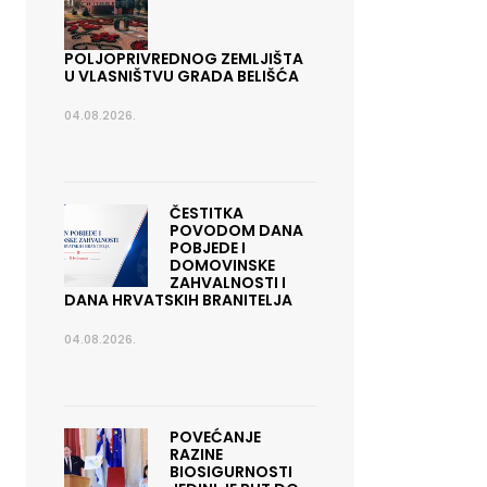
POLJOPRIVREDNOG ZEMLJIŠTA
U VLASNIŠTVU GRADA BELIŠĆA
04.08.2026.
ČESTITKA
POVODOM DANA
POBJEDE I
DOMOVINSKE
ZAHVALNOSTI I
DANA HRVATSKIH BRANITELJA
04.08.2026.
POVEĆANJE
RAZINE
BIOSIGURNOSTI