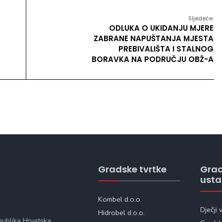
Sljedeće:
ODLUKA O UKIDANJU MJERE
ZABRANE NAPUŠTANJA MJESTA
PREBIVALIŠTA I STALNOG
BORAVKA NA PODRUČJU OBŽ-A
Gradske tvrtke
Gra
ust
Kombel d.o.o.
Dječji 
Hidrobel d.o.o.
publika Hrvatska