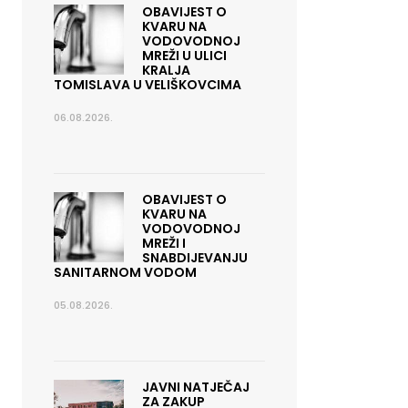
OBAVIJEST O
KVARU NA
VODOVODNOJ
MREŽI U ULICI
KRALJA
TOMISLAVA U VELIŠKOVCIMA
06.08.2026.
OBAVIJEST O
KVARU NA
VODOVODNOJ
MREŽI I
SNABDIJEVANJU
SANITARNOM VODOM
05.08.2026.
JAVNI NATJEČAJ
ZA ZAKUP