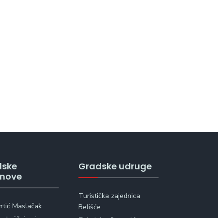
dske
Gradske udruge
anove
Turistička zajednica
vrtić Maslačak
Belišće