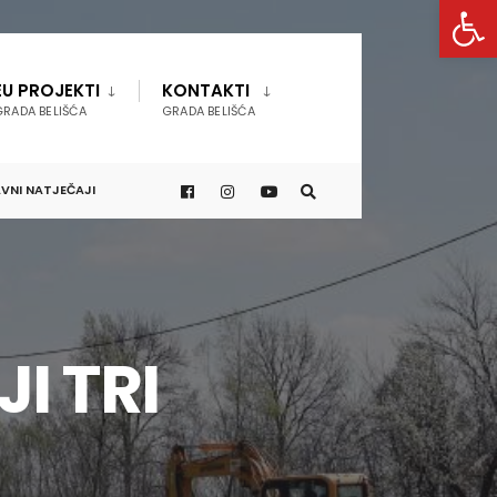
Open 
EU PROJEKTI
KONTAKTI
GRADA BELIŠĆA
GRADA BELIŠĆA
VNI NATJEČAJI
I TRI